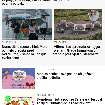
podnio ostavku
PRIJE 31MIN
PRIJE 41MIN
Dramatične scene u Kini: More
Milioneri se spremaju za najgori
odnijelo dječaka pred
scenarij: Grade farmu koja bi
roditeljima, više od milion ljudi
trebala preživjeti nuklearni rat
evakuisano
03.10.22. 21:41
Medica Zenica i ove godine obilježava
dječiju nedjelju
23.09.22. 10:12
Skenderija: Sutra počinje Sarajevski festival
za djecu "Kutak dječije radosti 2022"