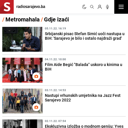
Otvor
/
Metromahala
/
Gdje izaći
05.11.22. 16:19
Srbijanski pisac Stefan Simić uoči nastupa u
BiH: 'Sarajevo je bilo i ostalo najdraži grad'
04.11.22. 10:00
Film Aide Begić "Balada" uskoro u kinima u
BiH
03.11.22. 14:53
Nastupi vrhunskih umjetnika na Jazz Fest
Sarajevo 2022
02.11.22. 07:54
Ekskluzivna izložba o modnom geniju: Yves