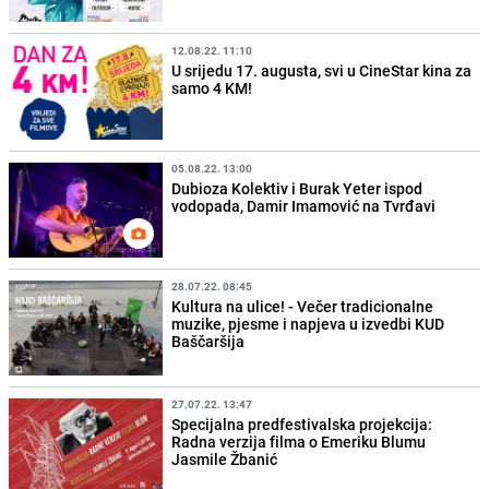
12.08.22. 11:10
U srijedu 17. augusta, svi u CineStar kina za
samo 4 KM!
05.08.22. 13:00
Dubioza Kolektiv i Burak Yeter ispod
vodopada, Damir Imamović na Tvrđavi
28.07.22. 08:45
Kultura na ulice! - Večer tradicionalne
muzike, pjesme i napjeva u izvedbi KUD
Baščaršija
27.07.22. 13:47
Specijalna predfestivalska projekcija:
Radna verzija filma o Emeriku Blumu
Jasmile Žbanić