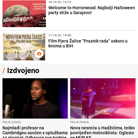
18.10.22. 14:13
Welcome to Horrorwood: Najbolji Halloween
party stiže u Sarajevo!
11.10.22. 14:00
Film Pjera Žalice "Praznik rada" uskoro u
kinima u BiH
/
Izdvojeno
PRIJE 26MIN
PRIJE 29MIN
Najmlađi profesor na
Nova nesreća u Hadžićima, teško
Cambridgeu suočen s optužbama
povrijeđen motociklista: Oglasio
za plagijat: Odbacuje sve tvrdnje,
se MUP KS