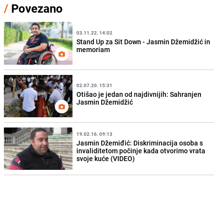
/
Povezano
03.11.22. 14:02
Stand Up za Sit Down - Jasmin Džemidžić in
memoriam
02.07.20. 15:31
Otišao je jedan od najdivnijih: Sahranjen
Jasmin Džemidžić
19.02.16. 09:13
Jasmin Džemiđić: Diskriminacija osoba s
invaliditetom počinje kada otvorimo vrata
svoje kuće (VIDEO)