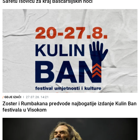
Safetu Isoviću za kraj Baščaršijskih noći
/
GDJE IZAĆI
I
27.07.26. 14:21
Zoster i Rumbakana predvode najbogatije izdanje Kulin Ban
festivala u Visokom