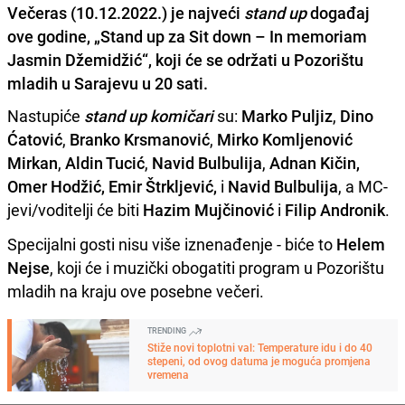
Večeras (10.12.2022.) je najveći
stand up
događaj
ove godine, „Stand up za Sit down – In memoriam
Jasmin Džemidžić“, koji će se održati u Pozorištu
mladih u Sarajevu u 20 sati.
Nastupiće
stand up komičari
su:
Marko Puljiz
,
Dino
Ćatović
,
Branko Krsmanović
,
Mirko Komljenović
Mirkan
,
Aldin Tucić
,
Navid Bulbulija
,
Adnan Kičin,
Omer Hodžić, Emir Štrkljević,
i
Navid Bulbulija
, a MC-
jevi/voditelji će biti
Hazim Mujčinović
i
Filip Andronik
.
Specijalni gosti nisu više iznenađenje - biće to
Helem
Nejse
, koji će i muzički obogatiti program u Pozorištu
mladih na kraju ove posebne večeri.
TRENDING
Stiže novi toplotni val: Temperature idu i do 40
stepeni, od ovog datuma je moguća promjena
vremena