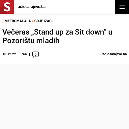
Otvor
/
METROMAHALA
/
GDJE IZAĆI
Večeras „Stand up za Sit down“ u
Pozorištu mladih
10.12.22. 11:44
Radiosarajevo.ba
0