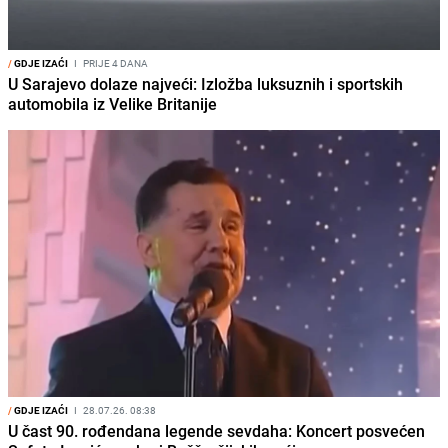
/
GDJE IZAĆI
I
PRIJE 4 DANA
U Sarajevo dolaze najveći: Izložba luksuznih i sportskih
automobila iz Velike Britanije
/
GDJE IZAĆI
I
28.07.26. 08:38
U čast 90. rođendana legende sevdaha: Koncert posvećen