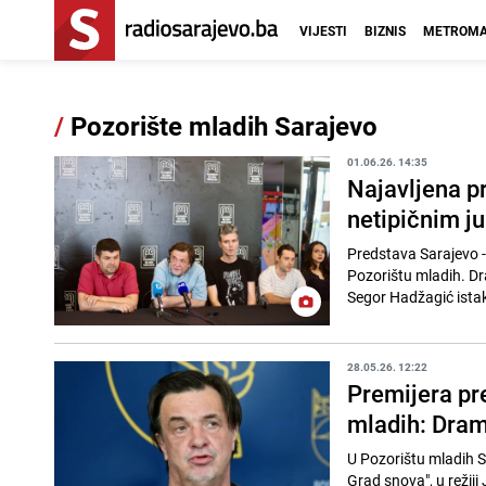
VIJESTI
BIZNIS
METROMA
/
Pozorište mladih Sarajevo
01.06.26. 14:35
Najavljena p
netipičnim j
Predstava Sarajevo -
Pozorištu mladih. Dra
Segor Hadžagić istak
28.05.26. 12:22
Premijera pr
mladih: Dram
U Pozorištu mladih Sa
Grad snova", u režij