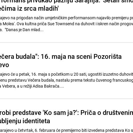
ečima iz srca mladih'
rajevo na prigodan način umjetničkim performansom najavilo premijeru p
na Molea'. Ova kultna priča Sue Townsend na duhovit i iskren način progo
. "Danas je Dan mlad...
čera budala": 16. maja na sceni Pozorišta
evo
jevo će u petak, 16. maja s početkom u 20 sati, ugostiti izuzetno duhovit
jenu predstavu Večera budala, nastalu prema tekstu čuvenog francusko
Vebera, a u režiji Adisa Bakrača....
robi predstave 'Ko sam ja?': Priča o društveni
bljenju identiteta
arajevo u četvrtak, 6. februara će premijerno biti izvedena predstava Ko s