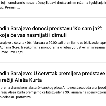
U toj monodrami o neuzvraćenoj ljubavi, društvenim mrežama i gubljenju i
ić. Prema ri...
adih Sarajevo donosi predstavu 'Ko sam ja?':
ja će vas nasmijati i dirnuti
arajevo u četvrtak 06. februara u 20:00 sati premijerno će biti izvedenap
i Adnana Gore. Tragikomična monodrama o ljubavi, društvenim mrežama i
lumac Emir Fejzi...
adih Sarajevo: U četvrtak premijera predstave
 režiji Aleša Kurta
 prema dramskom tekstu švicarskog pisca Antoinea Jaccouda u prijevo
 režiji Aleša Kurta premijerno će biti izvedena 30. januara na sceni Pozori
o odlasku i potrazi za...