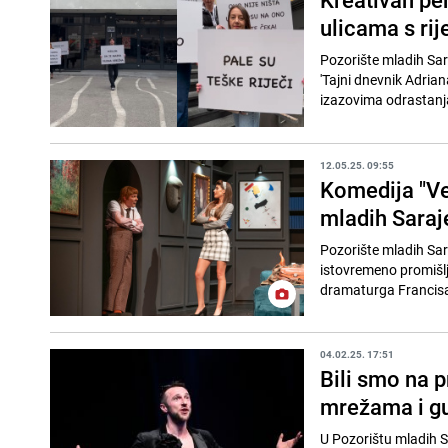
ulicama s rij
Pozorište mladih Sa
'Tajni dnevnik Adria
izazovima odrastanja
12.05.25. 09:55
Komedija "Ve
mladih Saraj
Pozorište mladih Sara
istovremeno promišl
dramaturga Francisa 
04.02.25. 17:51
Bili smo na p
mrežama i gu
U Pozorištu mladih S