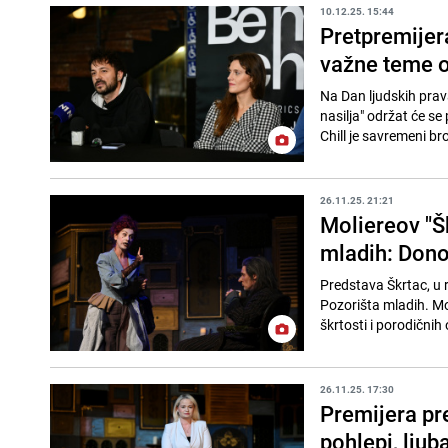
10.12.25. 15:44
Pretpremijera
važne teme o
Na Dan ljudskih prav
nasilja" održat će se
Chill je savremeni bro
26.11.25. 21:21
Moliereov "Š
mladih: Don
Predstava Škrtac, u r
Pozorišta mladih. Mo
škrtosti i porodičnih
26.11.25. 17:30
Premijera pre
pohlepi, ljub