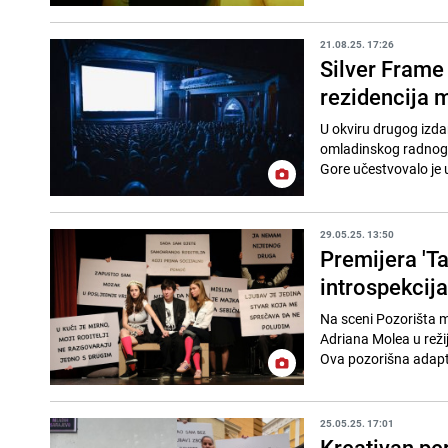
21.08.25. 17:26
Silver Frame
rezidencija 
U okviru drugog izda
omladinskog radnog k
Gore učestvovalo je u 
29.05.25. 13:50
Premijera 'T
introspekcij
Na sceni Pozorišta m
Adriana Molea u reži
Ova pozorišna adaptac
25.05.25. 17:01
Kreativan per