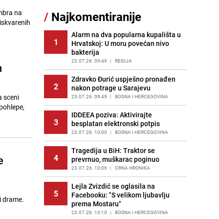
embra na
/
Najkomentiranije
Akcija na Dobrinji: Specijalci MUP-a
iskvarenih
11
KS opkolili zgradu
Alarm na dva popularna kupališta u
PRIJE 1 DAN
|
LOKALNE TEME
1
Hrvatskoj: U moru povećan nivo
bakterija
Šta se dešava u sarajevskom
12
naselju Vraca? Policija zaprimila
23.07.26. 09:49
|
REGIJA
h
dojavu, izašli na teren
Zdravko Đurić uspješno pronađen
PRIJE 2 DANA
|
CRNA HRONIKA
2
nakon potrage u Sarajevu
a sceni
Znate li šta Dino Merlin pojede prije
23.07.26. 09:49
|
BOSNA I HERCEGOVINA
13
izlaska na scenu? Njegov ritual
pohlepe,
iznenadio mnoge
IDDEEA poziva: Aktivirajte
3
besplatan elektronski potpis
PRIJE OKO 23H
|
SHOWBIZ
23.07.26. 10:00
|
BOSNA I HERCEGOVINA
Nastavak provokacija: MUP RS
14
oduzeo zastavu s ljiljanima i
Tragedija u BiH: Traktor se
4
e
sankcionisao vozača iz Bosanskog
prevrnuo, muškarac poginuo
Novog
23.07.26. 10:06
|
CRNA HRONIKA
PRIJE OKO 22H
|
BOSNA I HERCEGOVINA
Lejla Zvizdić se oglasila na
5
Kako izgleda travnjak stadiona
Facebooku: "S velikom ljubavlju
i drame.
15
Koševo nakon tri koncerta Dine
prema Mostaru"
Merlina
23.07.26. 10:10
|
BOSNA I HERCEGOVINA