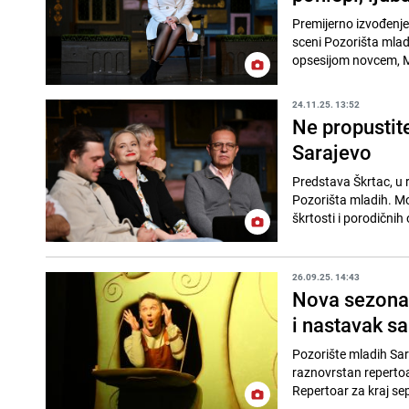
Premijerno izvođenje
sceni Pozorišta mlad
opsesijom novcem, M
24.11.25. 13:52
Ne propustite
Sarajevo
Predstava Škrtac, u r
Pozorišta mladih. Mo
škrtosti i porodičnih
26.09.25. 14:43
Nova sezona 
i nastavak s
Pozorište mladih Sar
raznovrstan repertoa
Repertoar za kraj se