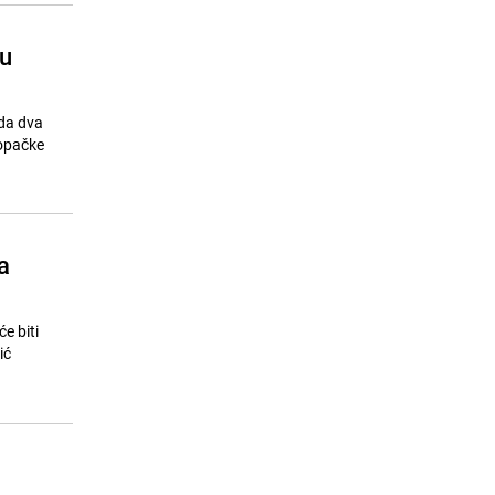
tu
ada dva
aopačke
a
e biti
ić