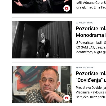
režiji Adnana Gore. 
igra glumac Emir Fejz
03.02.25. 16:00
Pozorište ml
Monodrama ko
U Pozorištu mladih S
KO SAM JA?, u režij
identitetom, a igra g
29.01.25. 15:43
Pozorište ml
"Doviđenja" u
Predstava Doviđenja
Vladimira Pavlovića i
Sarajevo. Kroz priču 