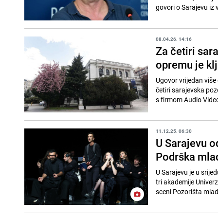
govori o Sarajevu iz v
08.04.26. 14:16
Za četiri sar
opremu je kl
Ugovor vrijedan više
četiri sarajevska po
s firmom Audio Video
11.12.25. 06:30
U Sarajevu od
Podrška mlad
U Sarajevu je u srije
tri akademije Univer
sceni Pozorišta mladi