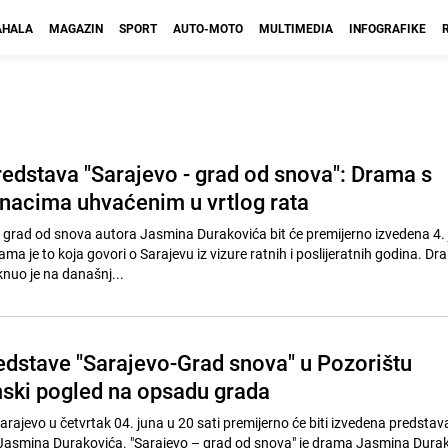
HALA
MAGAZIN
SPORT
AUTO-MOTO
MULTIMEDIA
INFOGRAFIKE
redstava "Sarajevo - grad od snova": Drama s
unacima uhvaćenim u vrtlog rata
 grad od snova autora Jasmina Durakovića bit će premijerno izvedena 4. 
ma je to koja govori o Sarajevu iz vizure ratnih i poslijeratnih godina. D
nuo je na današnj...
edstave "Sarajevo-Grad snova" u Pozorištu
ski pogled na opsadu grada
rajevo u četvrtak 04. juna u 20 sati premijerno će biti izvedena predstav
i Jasmina Durakovića. "Sarajevo – grad od snova" je drama Jasmina Dura