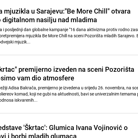
 mjuzikla u Sarajevu:"Be More Chill" otvara
 digitalnom nasilju nad mladima
a i posljednji dan globalne kampanje "16 dana aktivizma protiv rodno z
 pretpremijera mjuzikla Be More Chill na sceni Pozorišta mladih Sarajevo.
dvejski mjuzik...
krtac" premijerno izveden na sceni Pozorišta
osimo vam dio atmosfere
ežiji Adisa Bakrača, premijerno je izvedena u srijedu 26. novembra, na sc
liereov komad, koji ne gubi na aktuelnosti, bavi se univerzalnim temama 
 odnosa iskvarenih...
dstave 'Škrtac': Glumica Ivana Vojinović o
avi i borbi mladih glumaca