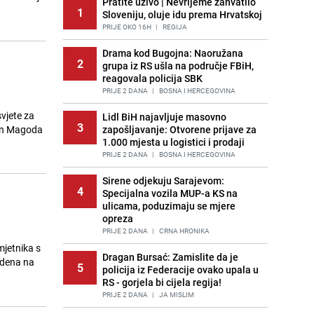
Pratite uživo | Nevrijeme zahvatilo
1
Sloveniju, oluje idu prema Hrvatskoj
PRIJE OKO 16H
|
REGIJA
Drama kod Bugojna: Naoružana
2
grupa iz RS ušla na područje FBiH,
reagovala policija SBK
PRIJE 2 DANA
|
BOSNA I HERCEGOVINA
vjete za
Lidl BiH najavljuje masovno
3
nan Magoda
zapošljavanje: Otvorene prijave za
1.000 mjesta u logistici i prodaji
PRIJE 2 DANA
|
BOSNA I HERCEGOVINA
Sirene odjekuju Sarajevom:
4
Specijalna vozila MUP-a KS na
ulicama, poduzimaju se mjere
opreza
PRIJE 2 DANA
|
CRNA HRONIKA
mjetnika s
Dragan Bursać: Zamislite da je
edena na
5
policija iz Federacije ovako upala u
RS - gorjela bi cijela regija!
PRIJE 2 DANA
|
JA MISLIM