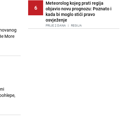
Meteorolog kojeg prati regija
6
objavio novu prognozu: Poznato i
kada bi moglo stići pravo
osvježenje
PRIJE 2 DANA
|
REGIJA
asnovanog
 Be More
Tuga nakon nesreće kod Neuma:
7
Supruga poginulog motocikliste
oglasila se emotivnom objavom
PRIJE 1 DAN
|
BOSNA I HERCEGOVINA
Lice Sarajeva koje ne smijemo
8
ignorisati: Ispod mosta pronađen
improvizovani dom
PRIJE 2 DANA
|
LOKALNE TEME
eni
Agić kritizira političare u Bugojnu:
pohlepe,
9
Zbog straha od HDZ-a niko Vučiću
nije rekao istinu o Čipuljiću
PRIJE OKO 22H
|
TEME
Pijana sjela za volan: Osiguranje
10
odbilo isplatu štete na vozilu koje je
slupala Anja Ljubojević
PRIJE 1 DAN
|
BOSNA I HERCEGOVINA