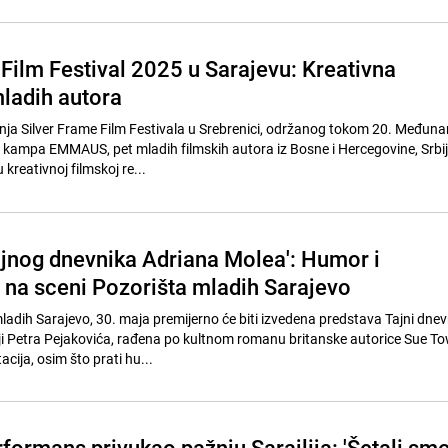
 Film Festival 2025 u Sarajevu: Kreativna
mladih autora
nja Silver Frame Film Festivala u Srebrenici, održanog tokom 20. Međun
ampa EMMAUS, pet mladih filmskih autora iz Bosne i Hercegovine, Srbije
kreativnoj filmskoj re...
ajnog dnevnika Adriana Molea': Humor i
a na sceni Pozorišta mladih Sarajevo
ladih Sarajevo, 30. maja premijerno će biti izvedena predstava Tajni dnev
ji Petra Pejakovića, rađena po kultnom romanu britanske autorice Sue T
ija, osim što prati hu...
formans privukao pažnju Sarajlija: 'Šetali sm