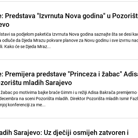
e: Predstava "Izvrnuta Nova godina" u Pozoriš
evo
stavi sa podjelom paketića Izvrnuta Nova godina saznajte šta se desi k
a odluče da Djeda Mrazu pokvare planove za Novu godinu i sve izvrnu n
i. Kako će se Djeda Mraz...
e: Premijera predstave "Princeza i žabac" Adis
zorištu mladih Sarajevo
 žabac po motivima bajke braće Gimm i u režiji Adisa Bakrača premijerno ć
 decembra na sceni Pozorišta mladih. Direktor Pozorišta mladih Ismir Fazl
joj konferenciji za me...
dih Sarajevo: Uz dječiji osmijeh zatvoren i