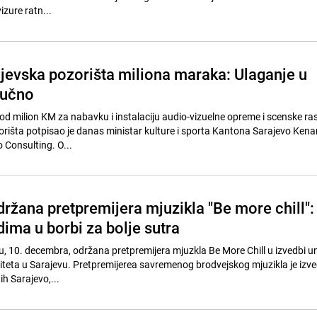
izure ratn...
ajevska pozorišta miliona maraka: Ulaganje u
jučno
 od milion KM za nabavku i instalaciju audio-vizuelne opreme i scenske ras
zorišta potpisao je danas ministar kulture i sporta Kantona Sarajevo Ke
 Consulting. O...
ržana pretpremijera mjuzikla "Be more chill":
ima u borbi za bolje sutra
du, 10. decembra, održana pretpremijera mjuzkla Be More Chill u izvedbi u
ziteta u Sarajevu. Pretpremijerea savremenog brodvejskog mjuzikla je izv
h Sarajevo,...