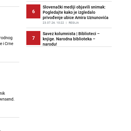
PRIJE 1 DAN
|
FOTO
Slovenački mediji objavili snimak:
6
Pogledajte kako je izgledalo
privođenje ubice Amira Uznunovića
23.07.26. 10:22
|
REGIJA
Savez kolumnista | Biblioteci –
7
arodnog
knjige. Narodna biblioteka –
 i Crne
narodu!
23.07.26. 10:22
|
TEME
Europski velikani čekaju odluku:
8
Pogledajte kako izgleda trening
Kerima Alajbegovića na Bjelašnici
23.07.26. 10:39
|
NOGOMET
Naša tema | Tajna sretnih brakova?
9
Ovo je sedam mjesta u BiH bez
nik
ijednog razvoda u 2025. godini
ownsend.
23.07.26. 10:40
|
TEME
Dok traje neizvjesnost gdje će
10
nastaviti karijeru, Džeko trenira s
Katićem u Dubrovniku
o
23.07.26. 10:40
|
NOGOMET