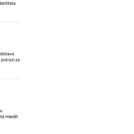
23.07.26. 11:10
|
SVIJET
dentiteta
redstava
 potrazi za
du
šta mladih