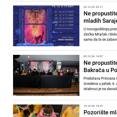
23.12.24. 22:11
Ne propustit
mladih Saraj
U novogodišnjoj pred
zloćka Mračak i Sivk
samo da bi se zabavil
05.12.24. 14:07
Ne propustit
Bakrača u Po
Predstava Princeza i
izvedena u petak, 6.
istaknuo je na današn
13.10.24. 15:47
Pozorište mla