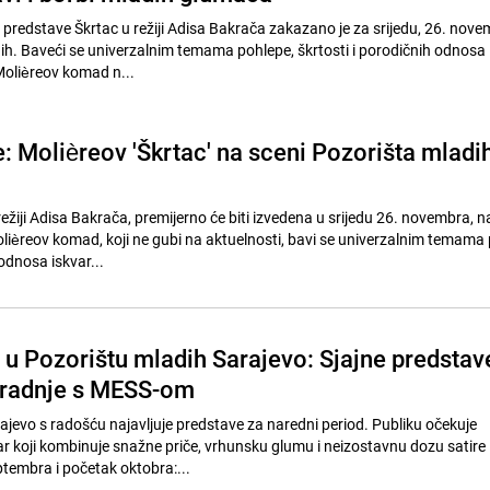
 predstave Škrtac u režiji Adisa Bakrača zakazano je za srijedu, 26. nov
ih. Baveći se univerzalnim temama pohlepe, škrtosti i porodičnih odnosa 
olièreov komad n...
: Molièreov 'Škrtac' na sceni Pozorišta mladi
ežiji Adisa Bakrača, premijerno će biti izvedena u srijedu 26. novembra, n
lièreov komad, koji ne gubi na aktuelnosti, bavi se univerzalnim temama 
 odnosa iskvar...
u Pozorištu mladih Sarajevo: Sjajne predstav
aradnje s MESS-om
ajevo s radošću najavljuje predstave za naredni period. Publiku očekuje
r koji kombinuje snažne priče, vrhunsku glumu i neizostavnu dozu satire 
ptembra i početak oktobra:...