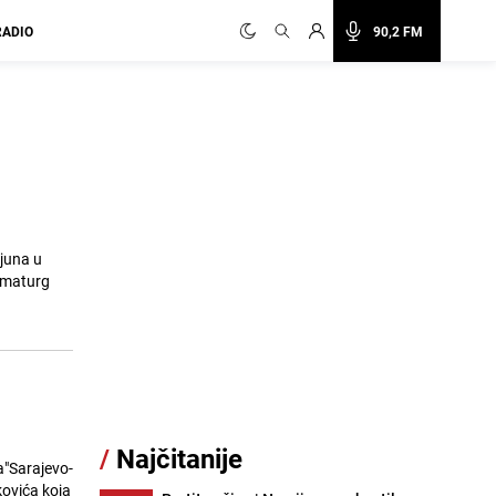
RADIO
90,2 FM
juna u
ramaturg
/
Najčitanije
a"Sarajevo-
kovića koja