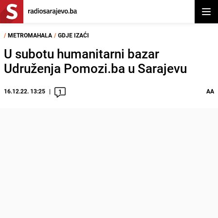
Otvor
/
METROMAHALA
/
GDJE IZAĆI
U subotu humanitarni bazar
Udruženja Pomozi.ba u Sarajevu
16.12.22. 13:25
AA
1