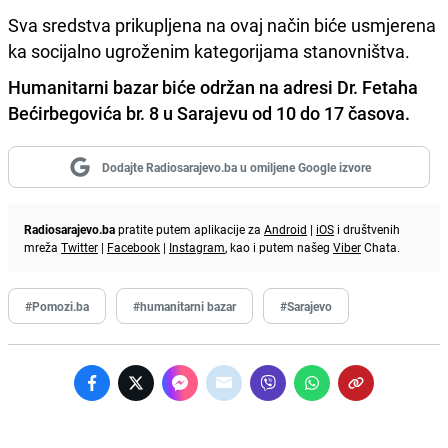
Sva sredstva prikupljena na ovaj način biće usmjerena
ka socijalno ugroženim kategorijama stanovništva.
Humanitarni bazar biće održan na adresi Dr. Fetaha
Bećirbegovića br. 8 u Sarajevu od 10 do 17 časova.
Dodajte Radiosarajevo.ba u omiljene Google izvore
Radiosarajevo.ba
pratite putem aplikacije za
Android
|
iOS
i društvenih
mreža
Twitter
|
Facebook
|
Instagram
, kao i putem našeg
Viber
Chata.
#Pomozi.ba
#humanitarni bazar
#Sarajevo