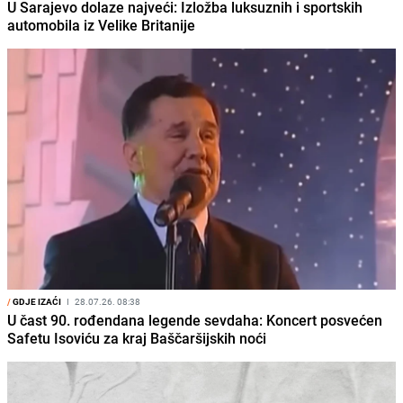
U Sarajevo dolaze najveći: Izložba luksuznih i sportskih
automobila iz Velike Britanije
/
GDJE IZAĆI
I
28.07.26. 08:38
U čast 90. rođendana legende sevdaha: Koncert posvećen
Safetu Isoviću za kraj Baščaršijskih noći