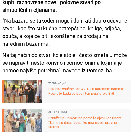
kupiti raznovrsne nove i polovne stvari po
simboličnim cijenama.
"Na bazaru se također mogu i donirati dobro očuvane
stvari, kao što su kućne potrepštine, knjige, odjeća,
obuća, a koje će biti iskorištene za prodaju na
narednim bazarima.
Na taj način od stvari koje stoje i često smetaju može
se napraviti nešto korisno i pomoći onima kojima je
pomoć najviše potrebna", navode iz Pomozi.ba.
TRENDING
Paklene vrućine i do 42°C i u narednim danima:
Poznato kada će pasti temperature u BiH
03.11.22. 10:09
Udruženje Pomozi.ba pomaže djeci Zanzibara:
"Tamo su djeca bosa, ko ima cipele pravi je
sretnik"