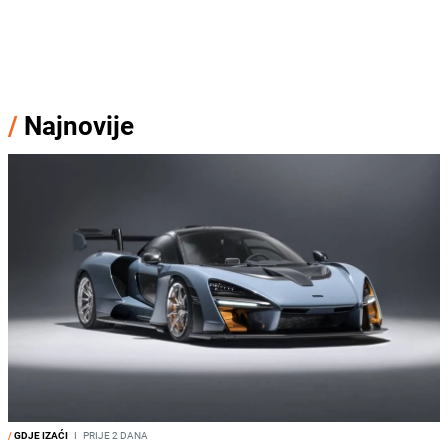
/
Najnovije
/
GDJE IZAĆI
I
PRIJE 2 DANA