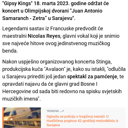
"Gipsy Kings" 18. marta 2023. godine održat će
koncert u Olimpijskoj dvorani "Juan Antonio
Samaranch - Zetra” u Sarajevu".
Legendarni sastav iz Francuske predvodit će
maestralni
Nicolas Reyes
, glavni vokal koji je snimio
sve najveće hitove ovog jedinstvenog muzičkog
benda.
Nakon uspješno organizovanog koncerta Stinga,
produkcijska kuća "Avalaon" je, kako su istakli, "odlučila
u Sarajevu prirediti još jedan
spektakl za pamćenje
, te
opravdati najavu da će glavni grad Bosne I
Hercegovine od sada biti redovno na spisku svjetskih
muzičkih imena".
TRENDING
Oglasila se policija o tragičnoj nesreći: U
Hadžićima poginuo 42-godišnji motociklista iz
Sarajeva