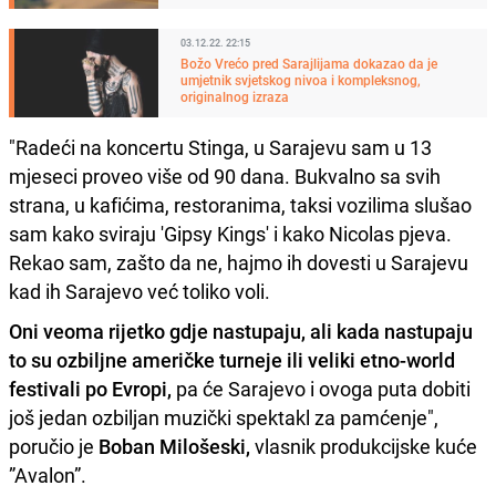
03.12.22. 22:15
Božo Vrećo pred Sarajlijama dokazao da je
umjetnik svjetskog nivoa i kompleksnog,
originalnog izraza
"Radeći na koncertu Stinga, u Sarajevu sam u 13
mjeseci proveo više od 90 dana. Bukvalno sa svih
strana, u kafićima, restoranima, taksi vozilima slušao
sam kako sviraju 'Gipsy Kings' i kako Nicolas pjeva.
Rekao sam, zašto da ne, hajmo ih dovesti u Sarajevu
kad ih Sarajevo već toliko voli.
Oni veoma rijetko gdje nastupaju, ali kada nastupaju
to su ozbiljne američke turneje ili veliki etno-world
festivali po Evropi,
pa će Sarajevo i ovoga puta dobiti
još jedan ozbiljan muzički spektakl za pamćenje",
poručio je
Boban Milošeski,
vlasnik produkcijske kuće
”Avalon”.