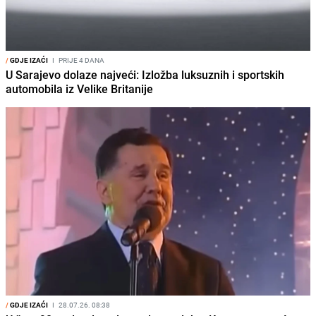
/
GDJE IZAĆI
I
PRIJE 4 DANA
U Sarajevo dolaze najveći: Izložba luksuznih i sportskih
automobila iz Velike Britanije
/
GDJE IZAĆI
I
28.07.26. 08:38