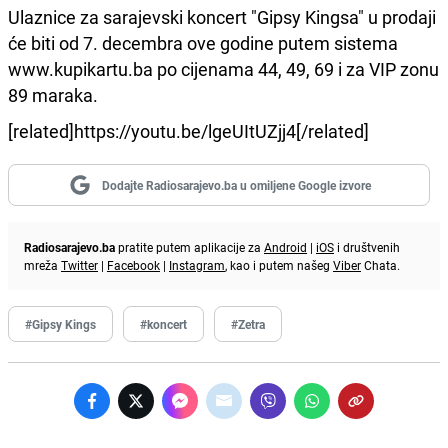
Ulaznice za sarajevski koncert "Gipsy Kingsa" u prodaji
će biti od 7. decembra ove godine putem sistema
www.kupikartu.ba po cijenama 44, 49, 69 i za VIP zonu
89 maraka.
[related]https://youtu.be/lgeUItUZjj4[/related]
Dodajte Radiosarajevo.ba u omiljene Google izvore
Radiosarajevo.ba
pratite putem aplikacije za
Android
|
iOS
i društvenih
mreža
Twitter
|
Facebook
|
Instagram
, kao i putem našeg
Viber
Chata.
#Gipsy Kings
#koncert
#Zetra