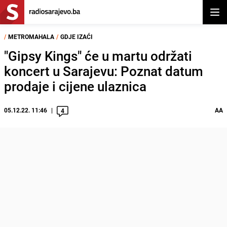
Otvor
/
METROMAHALA
/
GDJE IZAĆI
"Gipsy Kings" će u martu održati
koncert u Sarajevu: Poznat datum
prodaje i cijene ulaznica
05.12.22. 11:46
AA
4