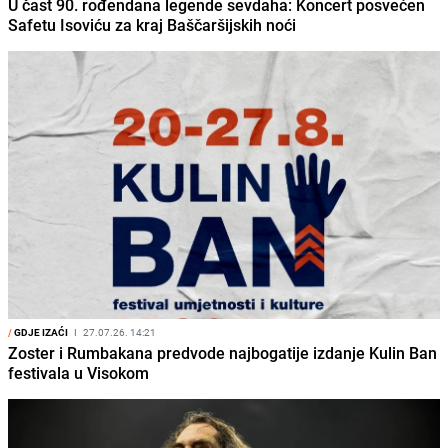
U čast 90. rođendana legende sevdaha: Koncert posvećen
Safetu Isoviću za kraj Baščaršijskih noći
/
GDJE IZAĆI
I
27.07.26. 14:21
Zoster i Rumbakana predvode najbogatije izdanje Kulin Ban
festivala u Visokom