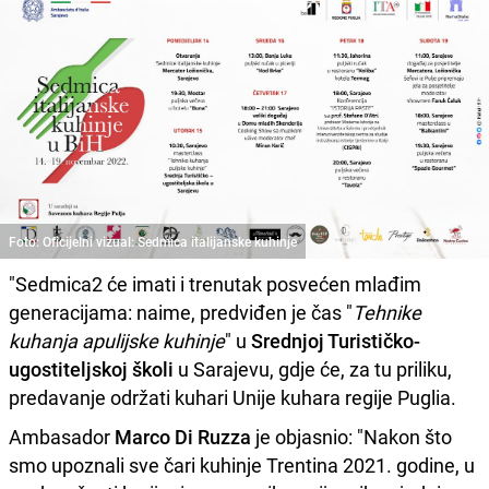
Foto: Oficijelni vizual: Sedmica italijanske kuhinje
"Sedmica2 će imati i trenutak posvećen mlađim
generacijama: naime, predviđen je čas "
Tehnike
kuhanja apulijske kuhinje
" u
Srednjoj Turističko-
ugostiteljskoj školi
u Sarajevu, gdje će, za tu priliku,
predavanje održati kuhari Unije kuhara regije Puglia.
Ambasador
Marco Di Ruzza
je objasnio: "Nakon što
smo upoznali sve čari kuhinje Trentina 2021. godine, u