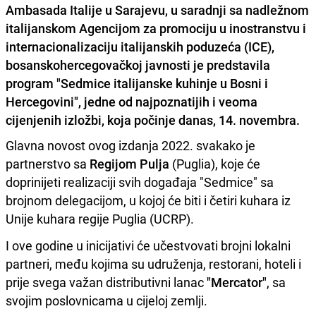
Ambasada Italije u Sarajevu, u saradnji sa nadležnom
italijanskom Agencijom za promociju u inostranstvu i
internacionalizaciju italijanskih poduzeća (ICE),
bosanskohercegovačkoj javnosti je predstavila
program "Sedmice italijanske kuhinje u Bosni i
Hercegovini", jedne od najpoznatijih i veoma
cijenjenih izložbi, koja počinje danas, 14. novembra.
Glavna novost ovog izdanja 2022. svakako je
partnerstvo sa
Regijom Pulja
(Puglia), koje će
doprinijeti realizaciji svih događaja "Sedmice" sa
brojnom delegacijom, u kojoj će biti i četiri kuhara iz
Unije kuhara regije Puglia (UCRP).
I ove godine u inicijativi će učestvovati brojni lokalni
partneri, među kojima su udruženja, restorani, hoteli i
prije svega važan distributivni lanac
"Mercator"
, sa
svojim poslovnicama u cijeloj zemlji.