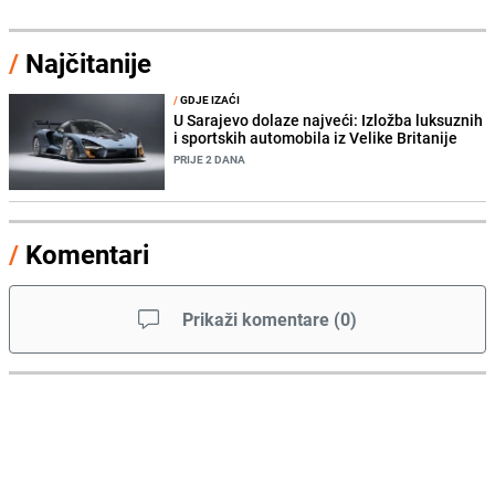
/
Najčitanije
/
GDJE IZAĆI
U Sarajevo dolaze najveći: Izložba luksuznih
i sportskih automobila iz Velike Britanije
PRIJE 2 DANA
/
Komentari
Prikaži komentare
(
0
)