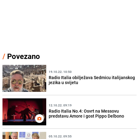
/
Povezano
19.10.22. 10:50
Radio Italia obilježava Sedmicu italijanskog
jezika u svijetu
12.10.22. 09:19
Radio Italia No.4: Osvrt na Messovu
predstavu Amore i gost Pippo Delbono
05.10.22. 09:55