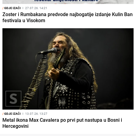
/
GDJE IZAĆI
I
27.07.26. 14:21
Zoster i Rumbakana predvode najbogatije izdanje Kulin Ban
festivala u Visokom
/
GDJE IZAĆI
I
13.07.26. 13:27
Metal ikona Max Cavalera po prvi put nastupa u Bosni i
Hercegovini