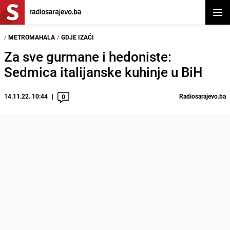
Otvor
/
METROMAHALA
/
GDJE IZAĆI
Za sve gurmane i hedoniste:
Sedmica italijanske kuhinje u BiH
14.11.22. 10:44
Radiosarajevo.ba
0