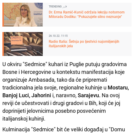
TRENDING
Dr. Erma Ramić-Kunić održala lekciju notornom
Miloradu Dodiku: "Pokazujete silno neznanje"
26.10.22. 11:15
Radio Italia: Šetnja po ljestvici najomiljenijih
italijanskih jela
U okviru "Sedmice" kuhari iz Puglie putuju gradovima
Bosne i Hercegovine u kontekstu manifestacija koje
organizuje Ambasada, tako da će pripremati
tradicionalna jela svoje, regionalne kuhinje u
Mostaru,
Banjoj Luci, Jahorini
i, naravno,
Sarajevu.
Na ovoj
reviji će učestvovati i drugi gradovi u Bih, koji će joj
doprinijeti jelovnicima posebno posvećenim
italijanskoj kuhinji.
Kulminacija "Sedmice" bit će veliki događaj u "Domu