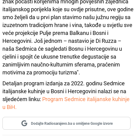
znak počasti korijenima mnogih povijesnih zajednica
italijanskog porijekla koje su ovdje prisutne, ove godine
smo željeli da u prvi plan stavimo našu južnu regiju sa
izuzetnom tradicijom hrane i vina, takođe u svjetlu sve
veće projekcije Pulje prema Balkanu i Bosni i
Hercegovini. Još jednom – nastavio je Di Ruzza –
naša Sedmica će sagledati Bosnu i Hercegovinu u
cjelini i spojit će ukusne trenutke degustacije sa
zanimljivim naučno-kulturnim sferama, praćenim
motivima za promociju turizma".
Detaljan program izdanja za 2022. godinu Sedmice
italijanske kuhinje u Bosni i Hercegovini nalazi se na
sljedećem linku:
Program Sedmice italijanske kuhinje
u BiH.
Dodajte Radiosarajevo.ba u omiljene Google izvore