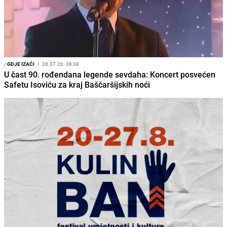
/
GDJE IZAĆI
I
28.07.26. 08:38
U čast 90. rođendana legende sevdaha: Koncert posvećen
Safetu Isoviću za kraj Baščaršijskih noći