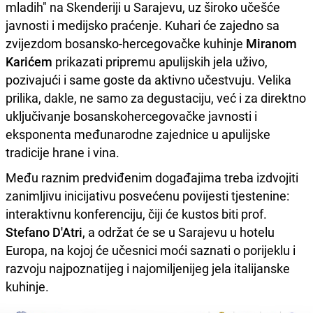
mladih" na Skenderiji u Sarajevu, uz široko učešće
javnosti i medijsko praćenje. Kuhari će zajedno sa
zvijezdom bosansko-hercegovačke kuhinje
Miranom
Karićem
prikazati pripremu apulijskih jela uživo,
pozivajući i same goste da aktivno učestvuju. Velika
prilika, dakle, ne samo za degustaciju, već i za direktno
uključivanje bosanskohercegovačke javnosti i
eksponenta međunarodne zajednice u apulijske
tradicije hrane i vina.
Među raznim predviđenim događajima treba izdvojiti
zanimljivu inicijativu posvećenu povijesti tjestenine:
interaktivnu konferenciju, čiji će kustos biti prof.
Stefano D'Atri
, a održat će se u Sarajevu u hotelu
Europa, na kojoj će učesnici moći saznati o porijeklu i
razvoju najpoznatijeg i najomiljenijeg jela italijanske
kuhinje.