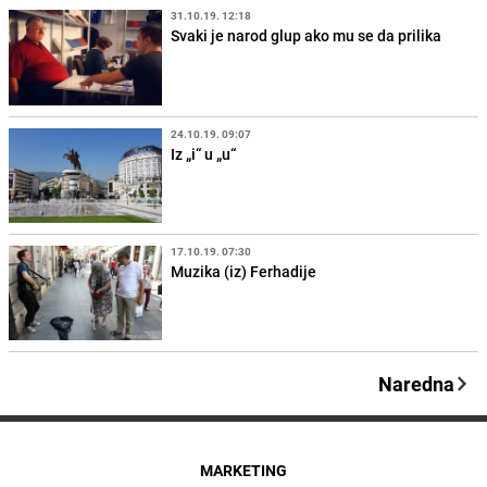
31.10.19. 12:18
Svaki je narod glup ako mu se da prilika
24.10.19. 09:07
Iz „i“ u „u“
17.10.19. 07:30
Muzika (iz) Ferhadije
Naredna
MARKETING