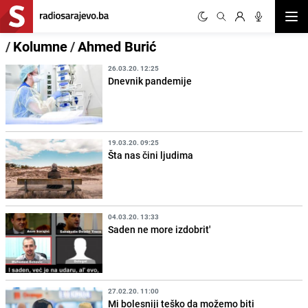
Otvor
/
Kolumne
/
Ahmed Burić
26.03.20. 12:25
Dnevnik pandemije
19.03.20. 09:25
Šta nas čini ljudima
04.03.20. 13:33
Saden ne more izdobrit'
27.02.20. 11:00
Mi bolesniji teško da možemo biti