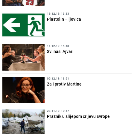
19.12.19. 13:33
Plastelin – ljevica
11.12.19. 14:48
Svi naši Ajvari
05.12.19. 13:51
Za i protiv Martine
28.11.19. 10:47
Praznik u slijepom crijevu Evrope