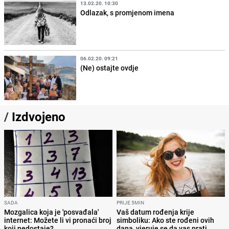
13.02.20. 10:30
Odlazak, s promjenom imena
06.02.20. 09:21
(Ne) ostajte ovdje
/
Izdvojeno
SADA
PRIJE 5MIN
Mozgalica koja je 'posvađala'
Vaš datum rođenja krije
internet: Možete li vi pronaći broj
simboliku: Ako ste rođeni ovih
koji nedostaje?
dana, vjeruje se da vas prati