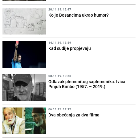
20.11.19. 12:47
Ko je Bosancima ukrao humor?
14.11.19. 13:59
Kad sudije propjevaju
08.11.19. 10:56
Odlazak plemenitog saplemenika: Ivica
Pinjuh Bimbo (1957. – 2019.)
06.11.19. 11:12
Dva obećanja za dva filma