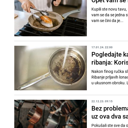
Kupili ste novu tavu, 
vam se da se jedna st
vam se čini da je...
17.01.24. 22:00
Pogledajte k
ribanja: Kori
Nakon finog ručka sli
Ribanje prljavih lona
u ukusnom obroku. L
22.12.23. 09:15
Bez problema
uz ova dva s
Pokušali ste sve da oč