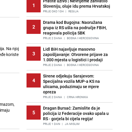
Pratite uživo | Nevrijeme zahvatilo
1
Sloveniju, oluje idu prema Hrvatskoj
PRIJE OKO 10H
|
REGIJA
Drama kod Bugojna: Naoružana
2
grupa iz RS ušla na područje FBiH,
reagovala policija SBK
PRIJE 2 DANA
|
BOSNA I HERCEGOVINA
ja. Na njoj
Lidl BiH najavljuje masovno
3
eđe koriste
zapošljavanje: Otvorene prijave za
1.000 mjesta u logistici i prodaji
PRIJE 2 DANA
|
BOSNA I HERCEGOVINA
Sirene odjekuju Sarajevom:
4
Specijalna vozila MUP-a KS na
ulicama, poduzimaju se mjere
opreza
PRIJE 2 DANA
|
CRNA HRONIKA
remazom,
Dragan Bursać: Zamislite da je
 imaju
5
policija iz Federacije ovako upala u
RS - gorjela bi cijela regija!
PRIJE 1 DAN
|
JA MISLIM