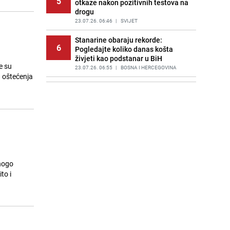
5
otkaze nakon pozitivnih testova na
drogu
23.07.26. 06:46
|
SVIJET
Stanarine obaraju rekorde:
6
Pogledajte koliko danas košta
živjeti kao podstanar u BiH
e su
23.07.26. 06:55
|
BOSNA I HERCEGOVINA
a oštećenja
Huti napali saudijske naftne
7
tankere u Crvenom moru: Slijedi
haos s cijenama na naftnom tržištu
23.07.26. 06:58
|
SVIJET
Poznat termin dženaze Zijadi
8
Uzunović koju je ubio suprug u
Sloveniji
23.07.26. 07:11
|
REGIJA
mnogo
to i
Poznata kuharica otkrila trik: Ovaj
9
sastojak mijenja okus svake supe
23.07.26. 07:15
|
ŽIVOT I STIL
Draganu Stojkoviću Piksiju
10
preminula majka