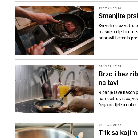
13.12.23. 13:47
Smanjite prsk
Svi volimo uživati u p
masne mrlje koje je z
napraviti je malo prom
04.12.23. 17:57
Brzo i bez ri
na tavi
Ribanje tave nakon p
namočiti u vrućoj vo
čega nerijetko dolazi
02.11.23. 20:47
Trik sa kojim