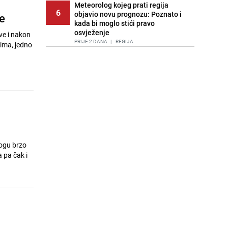
Meteorolog kojeg prati regija
6
objavio novu prognozu: Poznato i
e
kada bi moglo stići pravo
osvježenje
ve i nakon
PRIJE 2 DANA
|
REGIJA
ima, jedno
Tuga nakon nesreće kod Neuma:
7
Supruga poginulog motocikliste
oglasila se emotivnom objavom
PRIJE 1 DAN
|
BOSNA I HERCEGOVINA
Lice Sarajeva koje ne smijemo
8
ignorisati: Ispod mosta pronađen
improvizovani dom
PRIJE 2 DANA
|
LOKALNE TEME
mogu brzo
Ubistvo u Sarajevu, uhapšen 47-
 pa čak i
9
godišnjak
PRIJE 2 DANA
|
CRNA HRONIKA
Agić kritizira političare u Bugojnu:
10
Zbog straha od HDZ-a niko Vučiću
nije rekao istinu o Čipuljiću
PRIJE OKO 16H
|
TEME