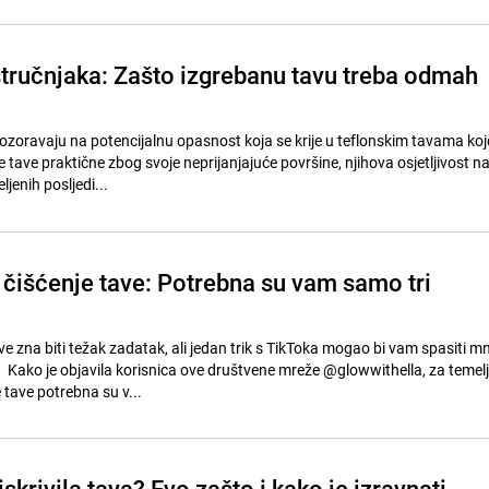
tručnjaka: Zašto izgrebanu tavu treba odmah
ozoravaju na potencijalnu opasnost koja se krije u teflonskim tavama koj
 tave praktične zbog svoje neprijanjajuće površine, njihova osjetljivost n
jenih posljedi...
a čišćenje tave: Potrebna su vam samo tri
ve zna biti težak zadatak, ali jedan trik s TikToka mogao bi vam spasiti 
 Kako je objavila korisnica ove društvene mreže @glowwithella, za temelji
 tave potrebna su v...
skrivila tava? Evo zašto i kako je izravnati