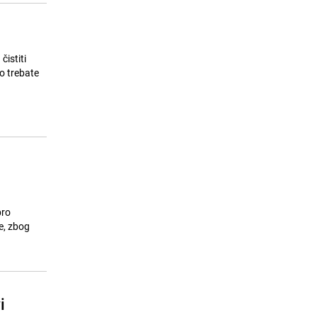
čistiti
to trebate
bro
e, zbog
i