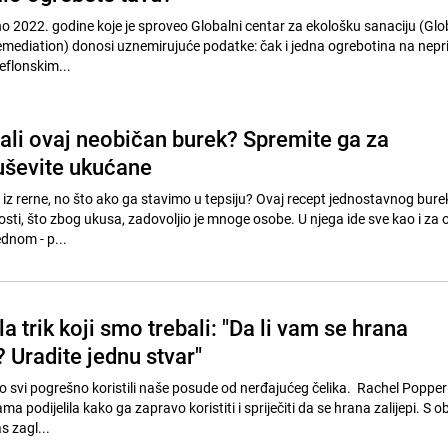
eno 2022. godine koje je sproveo Globalni centar za ekološku sanaciju (Glo
mediation) donosi uznemirujuće podatke: čak i jedna ogrebotina na nepri
teflonskim...
bali ovaj neobičan burek? Spremite ga za
uševite ukućane
k iz rerne, no što ako ga stavimo u tepsiju? Ovaj recept jednostavnog burek
sti, što zbog ukusa, zadovoljio je mnoge osobe. U njega ide sve kao i za o
ednom - p...
la trik koji smo trebali: "Da li vam se hrana
? Uradite jednu stvar"
mo svi pogrešno koristili naše posude od nerđajućeg čelika. Rachel Popper 
 podijelila kako ga zapravo koristiti i spriječiti da se hrana zalijepi. S 
s zagl...