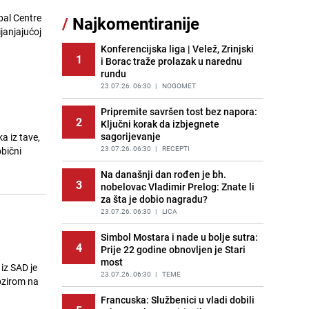
Akcija na Dobrinji: Specijalci MUP-a
bal Centre
/
Najkomentiranije
11
KS opkolili zgradu
janjajućoj
PRIJE 1 DAN
|
LOKALNE TEME
Konferencijska liga | Velež, Zrinjski
1
i Borac traže prolazak u narednu
Šta se dešava u sarajevskom
12
rundu
naselju Vraca? Policija zaprimila
dojavu, izašli na teren
23.07.26. 06:30
|
NOGOMET
PRIJE 2 DANA
|
CRNA HRONIKA
Pripremite savršen tost bez napora:
2
Ključni korak da izbjegnete
Pijana sjela za volan: Osiguranje
13
sagorijevanje
a iz tave,
odbilo isplatu štete na vozilu koje je
slupala Anja Ljubojević
23.07.26. 06:30
|
RECEPTI
bični
PRIJE 1 DAN
|
BOSNA I HERCEGOVINA
Na današnji dan rođen je bh.
3
nobelovac Vladimir Prelog: Znate li
Meteorolozi za danas podigli
14
za šta je dobio nagradu?
upozorenja za 3 regije: Objavljena
prognoza do petka - stiže kiša?
23.07.26. 06:30
|
LICA
PRIJE 2 DANA
|
BOSNA I HERCEGOVINA
Simbol Mostara i nade u bolje sutra:
4
Prije 22 godine obnovljen je Stari
Uklonite kamenac sa slavina u
15
most
kupatilu: Dovoljna je ova smjesa
iz SAD je
23.07.26. 06:30
|
TEME
PRIJE 2 DANA
|
ŽIVOT I STIL
obzirom na
Francuska: Službenici u vladi dobili