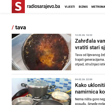
VIJESTI
BIZNIS
METROMA
/
tava
12.02.26. 16:22
Zahrđala vam
vratiti stari s
Tava od lijevanog žel
trajati generacijama
otpad, stručnjaci isti
04.02.26. 22:00
Kako uklonit
namirnica ko
Nema ništa gore neg
posuđu. Smeđe mrlje 