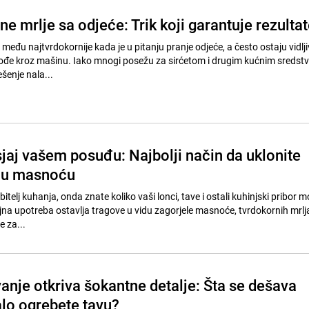
e mrlje sa odjeće: Trik koji garantuje rezultat
eđu najtvrdokornije kada je u pitanju pranje odjeće, a često ostaju vidlji
ođe kroz mašinu. Iako mnogi posežu za sirćetom i drugim kućnim sredstv
ešenje nala...
 sjaj vašem posuđu: Najbolji način da uklonite
elu masnoću
bitelj kuhanja, onda znate koliko vaši lonci, tave i ostali kuhinjski pribor 
ajna upotreba ostavlja tragove u vidu zagorjele masnoće, tvrdokornih mrlja
e za...
anje otkriva šokantne detalje: Šta se dešava
lo ogrebete tavu?