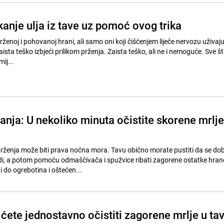
anje ulja iz tave uz pomoć ovog trika
rženoj i pohovanoj hrani, ali samo oni koji čišćenjem liječe nervozu uživaju 
aista teško izbjeći prilikom prženja. Zaista teško, ali ne i nemoguće. Sve š
ij...
banja: U nekoliko minuta očistite skorene mrlje
rženja može biti prava noćna mora. Tavu obično morate pustiti da se do
di, a potom pomoću odmaščivača i spužvice ribati zagorene ostatke hran
 i do ogrebotina i oštećen...
 ćete jednostavno očistiti zagorene mrlje u tav