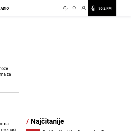
RADIO
90,2 FM
 može
emna za
/
Najčitanije
ve na
 ne znači