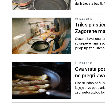
da ih trebate baciti. 
10.12.25. 22:19
Trik s plasti
Zagorene mas
Gusana tava, ona teš
su se pekle nanine po
jer djeluje zapušteno i
11.10.25. 12:36
Ova vrsta po
ne pregrijava
One su jedno od čuda
koje je prvo populari
zabrinutosti zbog lon