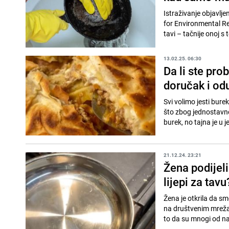
Istraživanje objavlj
for Environmental Re
tavi – tačnije onoj s 
13.02.25. 06:30
Da li ste pro
doručak i od
Svi volimo jesti bure
što zbog jednostavno
burek, no tajna je u j
21.12.24. 23:21
Žena podijeli
lijepi za tavu
Žena je otkrila da s
na društvenim mrežama
to da su mnogi od na