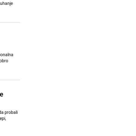
soula živi i dalje
kuhanje
23.07.26. 08:09
|
MUZIKA/FILM/LEKTIRA
sionalna
dobro
je
da probali
epi,