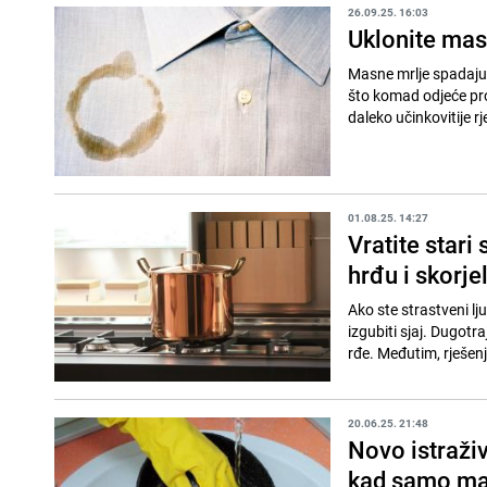
26.09.25. 16:03
Uklonite masn
Masne mrlje spadaju m
što komad odjeće pr
daleko učinkovitije rj
01.08.25. 14:27
Vratite stari
hrđu i skorj
Ako ste strastveni lju
izgubiti sjaj. Dugotr
rđe. Međutim, rješenj
20.06.25. 21:48
Novo istraživ
kad samo ma