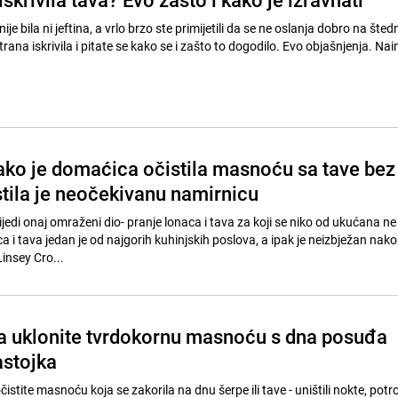
nije bila ni jeftina, a vrlo brzo ste primijetili da se ne oslanja dobro na šted
rana iskrivila i pitate se kako se i zašto to dogodilo. Evo objašnjenja. N
ako je domaćica očistila masnoću sa tave bez
stila je neočekivanu namirnicu
jedi onaj omraženi dio- pranje lonaca i tava za koji se niko od ukućana ne 
ca i tava jedan je od najgorih kuhinjskih poslova, a ipak je neizbježan nak
insey Cro...
 uklonite tvrdokornu masnoću s dna posuđa
astojka
istite masnoću koja se zakorila na dnu šerpe ili tave - uništili nokte, potro