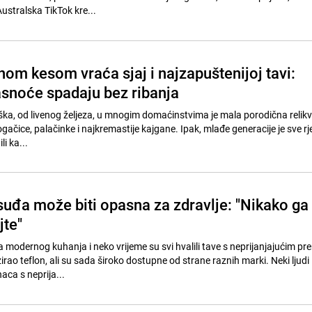
Australska TikTok kre...
čnom kesom vraća sjaj i najzapuštenijoj tavi:
noće spadaju bez ribanja
ka, od livenog željeza, u mnogim domaćinstvima je mala porodična relikvi
gačice, palačinke i najkremastije kajgane. Ipak, mlađe generacije je sve rj
li ka...
suđa može biti opasna za zdravlje: "Nikako ga
jte"
 modernog kuhanja i neko vrijeme su svi hvalili tave s neprijanjajućim p
zirao teflon, ali su sada široko dostupne od strane raznih marki. Neki ljudi
aca s neprija...