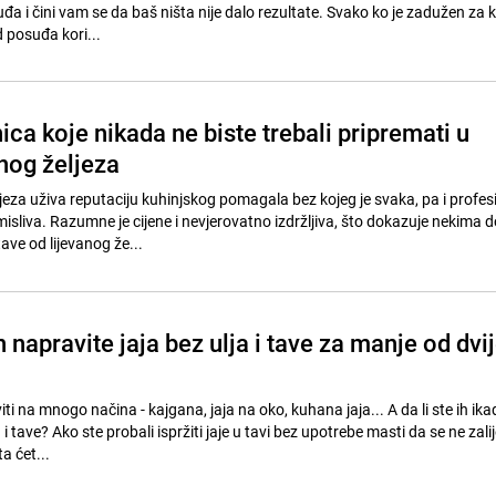
đa i čini vam se da baš ništa nije dalo rezultate. Svako ko je zadužen za 
 posuđa kori...
a koje nikada ne biste trebali pripremati u
anog željeza
ljeza uživa reputaciju kuhinjskog pomagala bez kojeg je svaka, pa i profe
isliva. Razumne je cijene i nevjerovatno izdržljiva, što dokazuje nekima 
ave od lijevanog že...
 napravite jaja bez ulja i tave za manje od dvi
i na mnogo načina - kajgana, jaja na oko, kuhana jaja... A da li ste ih ika
a i tave? Ako ste probali ispržiti jaje u tavi bez upotrebe masti da se ne zalij
a ćet...