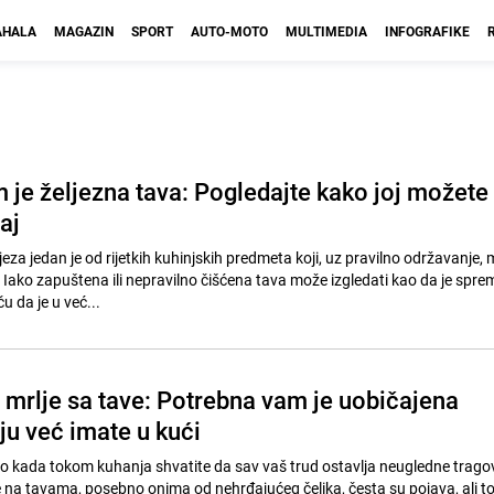
HALA
MAGAZIN
SPORT
AUTO-MOTO
MULTIMEDIA
INFOGRAFIKE
 je željezna tava: Pogledajte kako joj možete
jaj
jeza jedan je od rijetkih kuhinjskih predmeta koji, uz pravilno održavanje,
. Iako zapuštena ili nepravilno čišćena tava može izgledati kao da je spr
ču da je u već...
i mrlje sa tave: Potrebna vam je uobičajena
ju već imate u kući
o kada tokom kuhanja shvatite da sav vaš trud ostavlja neugledne trago
na tavama, posebno onima od nehrđajućeg čelika, česta su pojava, ali to