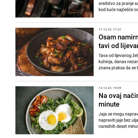
sredstvo za pranje su
kod kuće najčešće od
17.12.23. 17:31
Osam namirnic
tavi od lijev
Tava od lijevanog že
kuhinja, danas nezam
znana praksa da se t
13.12.23. 19:09
Na ovaj način
minute
Jaja se mogu napravit
napraviti jaje bez ulj
narednih deset minut