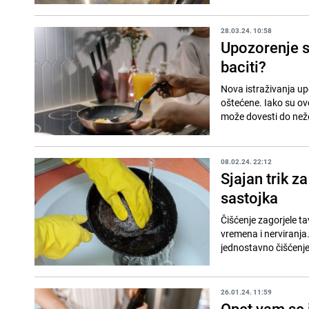
28.03.24. 10:58
Upozorenje s
baciti?
Nova istraživanja up
oštećene. Iako su ove
može dovesti do nežel
08.02.24. 22:12
Sjajan trik z
sastojka
Čišćenje zagorjele ta
vremena i nerviranja.
jednostavno čišćenje
26.01.24. 11:59
Opet vam se i