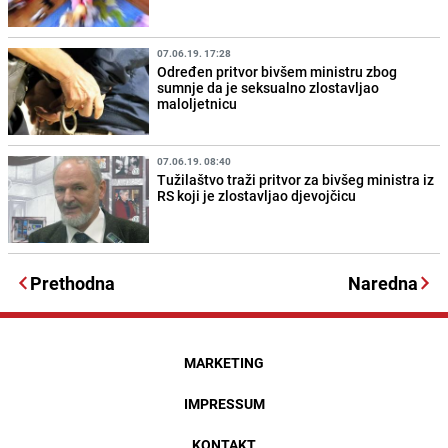
07.06.19. 17:28
Određen pritvor bivšem ministru zbog
sumnje da je seksualno zlostavljao
maloljetnicu
07.06.19. 08:40
Tužilaštvo traži pritvor za bivšeg ministra iz
RS koji je zlostavljao djevojčicu
Prethodna
Naredna
MARKETING
IMPRESSUM
KONTAKT