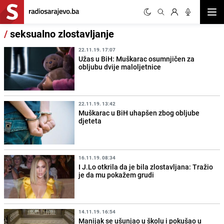
Otvor
/
seksualno zlostavljanje
22.11.19. 17:07
Užas u BiH: Muškarac osumnjičen za
obljubu dvije maloljetnice
22.11.19. 13:42
Muškarac u BiH uhapšen zbog obljube
djeteta
16.11.19. 08:34
I J.Lo otkrila da je bila zlostavljana: Tražio
je da mu pokažem grudi
14.11.19. 16:54
Manijak se ušunjao u školu i pokušao u