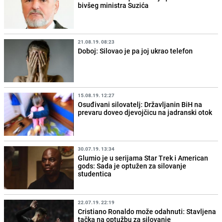
bivšeg ministra Suzića
21.08.19. 08:23
Doboj: Silovao je pa joj ukrao telefon
15.08.19. 12:27
Osuđivani silovatelj: Državljanin BiH na
prevaru doveo djevojčicu na jadranski otok
30.07.19. 13:34
Glumio je u serijama Star Trek i American
gods: Sada je optužen za silovanje
studentica
22.07.19. 22:19
Cristiano Ronaldo može odahnuti: Stavljena
tačka na optužbu za silovanje