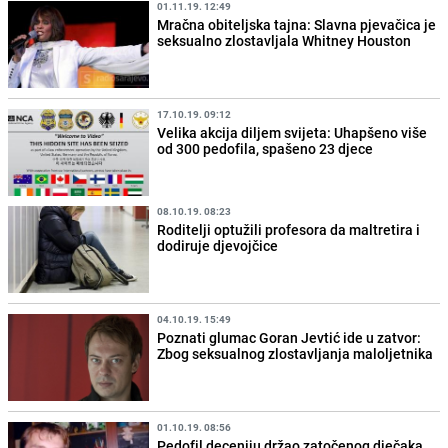
01.11.19. 12:49
Mračna obiteljska tajna: Slavna pjevačica je
seksualno zlostavljala Whitney Houston
17.10.19. 09:12
Velika akcija diljem svijeta: Uhapšeno više
od 300 pedofila, spašeno 23 djece
08.10.19. 08:23
Roditelji optužili profesora da maltretira i
dodiruje djevojčice
04.10.19. 15:49
Poznati glumac Goran Jevtić ide u zatvor:
Zbog seksualnog zlostavljanja maloljetnika
01.10.19. 08:56
Pedofil deceniju držao zatočenog dječaka