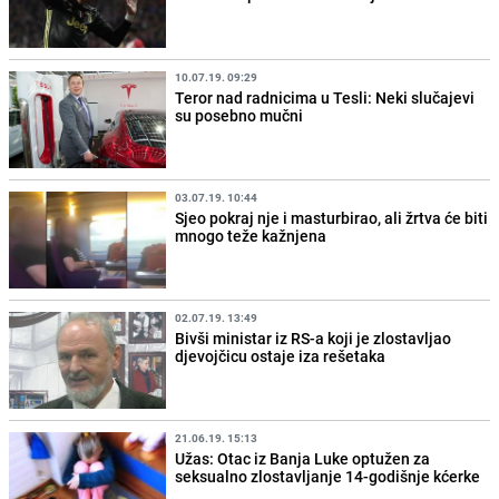
10.07.19. 09:29
Teror nad radnicima u Tesli: Neki slučajevi
su posebno mučni
03.07.19. 10:44
Sjeo pokraj nje i masturbirao, ali žrtva će biti
mnogo teže kažnjena
02.07.19. 13:49
Bivši ministar iz RS-a koji je zlostavljao
djevojčicu ostaje iza rešetaka
21.06.19. 15:13
Užas: Otac iz Banja Luke optužen za
seksualno zlostavljanje 14-godišnje kćerke