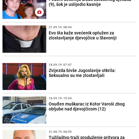
(9), šok je uslijedio kasnije
21.09.19. 08:44
Evo šta kaže svećenik optužen za
zlostavljanje djevojčice u Slavoniji
18.09.19. 07:47
Zvijezda bivše Jugoslavije otkrila:
Seksualno su me zlostavljali
16.09.19. 15:34
Osuđen muškarac iz Kotor Varoši zbog
obljube nad djevojčicom (12)
31.08.19. 08:59
Tužilaštvo traži produženje pritvora za