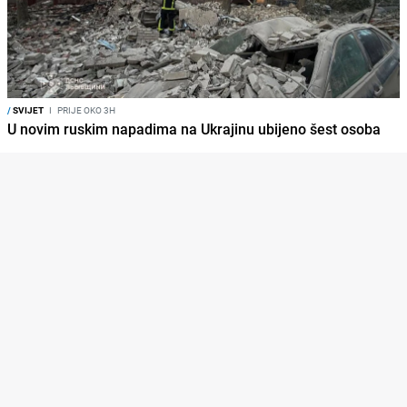
/
SVIJET
I
PRIJE OKO 3H
U novim ruskim napadima na Ukrajinu ubijeno šest osoba