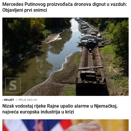
Mercedes Putinovog proizvođača dronova dignut u vazduh:
Objavljeni prvi snimci
/
SVIJET
I
PRIJE OKO 2H
Nizak vodostaj rijeke Rajne upalio alarme u Njemačkoj,
najveća europska industrija u krizi