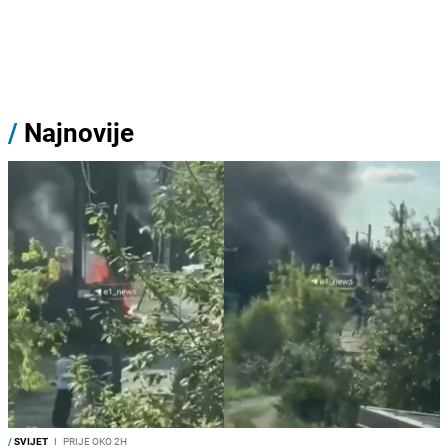
/
Najnovije
/
SVIJET
I
PRIJE OKO 2H