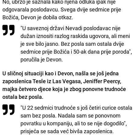
No, ubrzo je saznala kako njena odluka ipak nije
odgovarala poslodavcu. Svega dvije sedmice prije
Božića, Devon je dobila otkaz.
"U saveznoj državi Nevadi poslodavac nije
dužan iznositi razlog raskida ugovora, ali meni
je sve bilo jasno. Bez posla sam ostala dvije
sedmice prije Božića i 50-ak dana prije poroda",
poručila je Devon.
U sličnoj situaciji kao i Devon, našla se još jedna
zaposlenica Tesle iz Las Vegasa, Jeniffer Peercy,
majka četvero djece koja je zbog ponovne trudnoće
ostala bez posla.
"U 22 sedmici trudnoće s još četiri curice ostala
sam bez posla. Nadala sam se ponovnom
povratku u kompaniju, ali to se nije dogodilo",
prisjeća se sada već bivša zaposlenica.