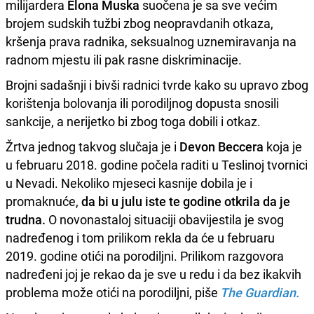
milijardera
Elona Muska
suočena je sa sve većim
brojem sudskih tužbi zbog neopravdanih otkaza,
kršenja prava radnika, seksualnog uznemiravanja na
radnom mjestu ili pak rasne diskriminacije.
Brojni sadašnji i bivši radnici tvrde kako su upravo zbog
korištenja bolovanja ili porodiljnog dopusta snosili
sankcije, a nerijetko bi zbog toga dobili i otkaz.
Žrtva jednog takvog slučaja je i
Devon Beccera
koja je
u februaru 2018. godine počela raditi u Teslinoj tvornici
u Nevadi. Nekoliko mjeseci kasnije dobila je i
promaknuće,
da bi u julu iste te godine otkrila da je
trudna.
O novonastaloj situaciji obavijestila je svog
nadređenog i tom prilikom rekla da će u februaru
2019. godine otići na porodiljni. Prilikom razgovora
nadređeni joj je rekao da je sve u redu i da bez ikakvih
problema može otići na porodiljni, piše
The Guardian.