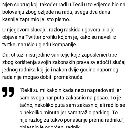
Njen suprug koji također radi u Tesli u to vrijeme bio na
bolovanju zbog ozljede na radu, svega dva dana
kasnije zaprimio je isto pismo.
U njegovom slučaju, razlog raskida ugovora bila je
objava na Twitter profilu kojom je, kako su naveli iz
tvrtke, narušio ugledu kompanije.
Da, otkazi nisu jedine sankcije koje zaposlenici trpe
zbog korištenja svojih zakonskih prava svjedoči i slučaj
jednog radnika koji je i nakon dvije godine napornog
rada nije mogao dobiti promaknuće.
"Rekli su mi kako nikada neću napredovati jer
sam svega par puta zakasnio na posao. To je
tačno, nekoliko puta sam zakasnio, ali radilo se
o nekoliko minuta jer sam tražio parking. To
nije razlog za takvo ponašanje prema radniku",
objasnio je ogorčeni radnik.