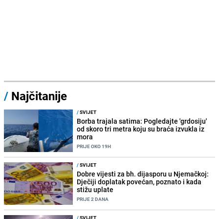
/
Najčitanije
/
SVIJET
Borba trajala satima: Pogledajte 'grdosiju'
od skoro tri metra koju su braća izvukla iz
mora
PRIJE OKO 19H
/
SVIJET
Dobre vijesti za bh. dijasporu u Njemačkoj:
Dječiji doplatak povećan, poznato i kada
stižu uplate
PRIJE 2 DANA
/
SVIJET