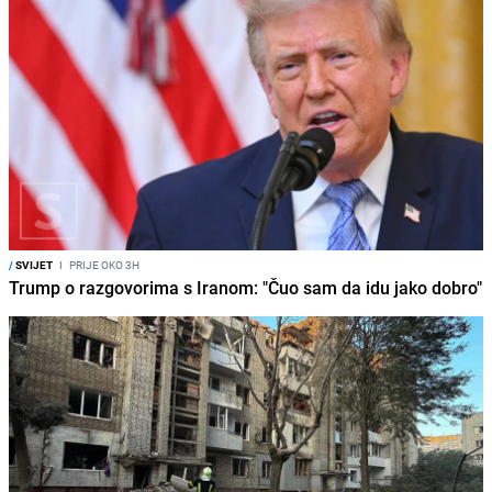
/
SVIJET
I
PRIJE OKO 3H
Trump o razgovorima s Iranom: "Čuo sam da idu jako dobro"