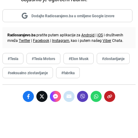
Dodajte Radiosarajevo.ba u omiljene Google izvore
Radiosarajevo.ba
pratite putem aplikacije za
Android
|
iOS
i društvenih
mreža
Twitter
|
Facebook
|
Instagram
, kao i putem našeg
Viber
Chata.
#Tesla
#Tesla Motors
#Elon Musk
#zlostavljanje
#seksualno zlostavljanje
#fabrika