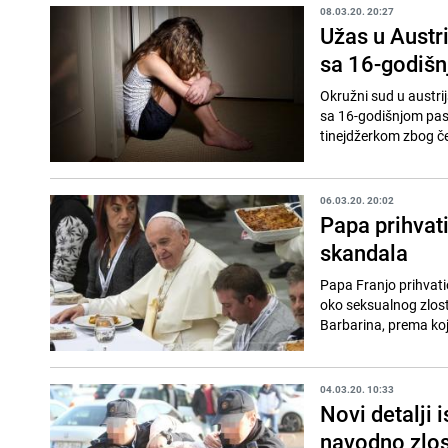
08.03.20. 20:27
Užas u Austr
sa 16-godiš
Okružni sud u austri
sa 16-godišnjom pas
tinejdžerkom zbog če
06.03.20. 20:02
Papa prihvat
skandala
Papa Franjo prihvati
oko seksualnog zlost
Barbarina, prema kojo
04.03.20. 10:33
Novi detalji i
navodno zlos