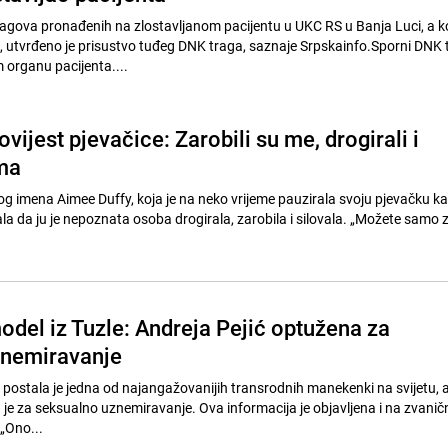
gova pronađenih na zlostavljanom pacijentu u UKC RS u Banja Luci, a ko
, utvrđeno je prisustvo tuđeg DNK traga, saznaje Srpskainfo.Sporni DNK 
 organu pacijenta....
vijest pjevačice: Zarobili su me, drogirali i
ima
g imena Aimee Duffy, koja je na neko vrijeme pauzirala svoju pjevačku kar
a da ju je nepoznata osoba drogirala, zarobila i silovala. „Možete samo z
.
odel iz Tuzle: Andreja Pejić optužena za
znemiravanje
le postala je jedna od najangažovanijih transrodnih manekenki na svijetu, 
e za seksualno uznemiravanje. Ova informacija je objavljena i na zvani
Instagram profilu. // „Ono...