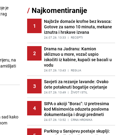
sankcionisao vozača iz Bosanskog
je je
/
Najkomentiranije
Novog
trag
PRIJE 2 DANA
|
BOSNA I HERCEGOVINA
Najbrže domaće krofne bez kvasca:
1
Gotove za samo 10 minuta, mekane
Kao iz slastičarne: Rolada od
12
iznutra i hrskave izvana
čokolade i kokosa bez pečenja,
jednostavan desert bez imalo muke
24.07.26. 13:33
|
RECEPTI
PRIJE 2 DANA
|
RECEPTI
Drama na Jadranu: Kamion
2
skliznuo u more, vozač uspio
Tajna savršenog makedonskog
13
iskočiti iz kabine, kupači se bacali u
ijeru, na
ajvara: Stari recept za kremast i
vodu
bogat okus
amišljati
24.07.26. 13:43
|
REGIJA
PRIJE 2 DANA
|
RECEPTI
Savjeti za rezanje lavande: Ovako
Tuga potresla grad na Uni:
3
14
ćete potaknuti bogatije cvjetanje
Preminula Lejla Muhić (39),
sugrađani u nevjerici
24.07.26. 13:49
|
ŽIVOT I STIL
PRIJE 2 DANA
|
BOSNA I HERCEGOVINA
SIPA o akciji "Borac": U pretresima
4
kod Misimovića oduzeta poslovna
Borba trajala satima: Pogledajte
15
dokumentacija i drugi predmeti
'grdosiju' od skoro tri metra koju su
a sad kako
braća izvukla iz mora
24.07.26. 13:52
|
CRNA HRONIKA
čnom
PRIJE 1 DAN
|
SVIJET
Parking u Sarajevu postaje skuplji: