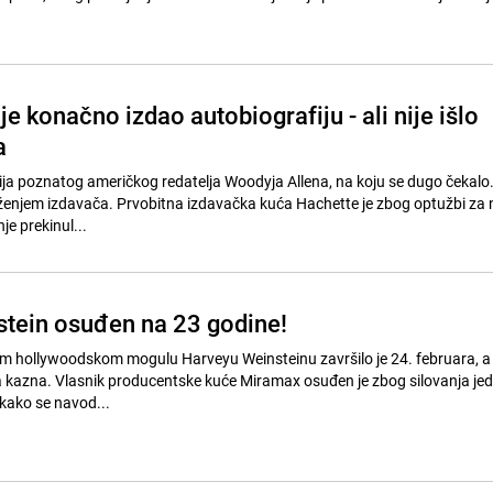
e konačno izdao autobiografiju - ali nije išlo
a
ija poznatog američkog redatelja Woodyja Allena, na koju se dugo čekalo. 
ženjem izdavača. Prvobitna izdavačka kuća Hachette je zbog optužbi za
je prekinul...
tein osuđen na 23 godine!
m hollywoodskom mogulu Harveyu Weinsteinu završilo je 24. februara, 
a kazna. Vlasnik producentske kuće Miramax osuđen je zbog silovanja je
kako se navod...