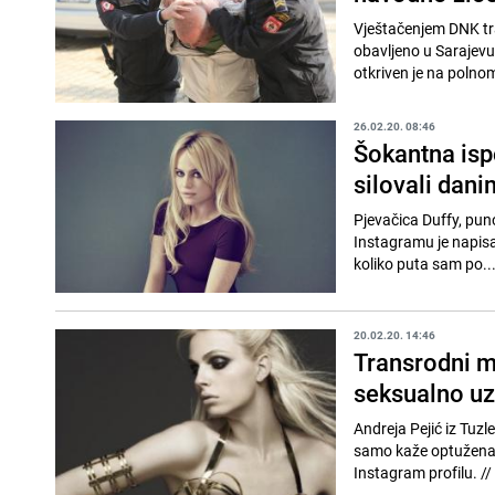
Vještačenjem DNK tra
obavljeno u Sarajevu
otkriven je na polnom
26.02.20. 08:46
Šokantna ispo
silovali dan
Pjevačica Duffy, puno
Instagramu je napisal
koliko puta sam po..
20.02.20. 14:46
Transrodni m
seksualno u
Andreja Pejić iz Tuz
samo kaže optužena j