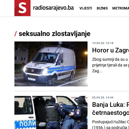
VIJESTI
BIZNIS
METROMA
/
seksualno zlostavljanje
19.04.20. 15:18
Horor u Zagr
Zbog sumnji da su u 
prijetnje tjerali da s
Zag...
02.04.20. 14:44
Banja Luka: 
četrnaestogo
Postupajući tužilac O
(1956.) sa područja 