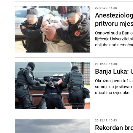
22.01.20. 15:36
Anesteziolog
pritvoru mje
Osnovni sud u Banjoj 
liječenje Univerzitet
obljube nad nemoćn
29.12.19. 14:30
Banja Luka: U
Okružno javno tužila
sumnje da je silovao
uticati na svjedoke...
20.12.19. 10:43
Rekordan broj