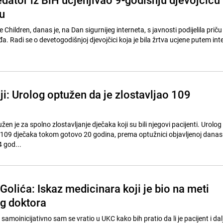
u
 Children, danas je, na Dan sigurnijeg interneta, s javnosti podijelila priču
uđa. Radi se o devetogodišnjoj djevojčici koja je bila žrtva ucjene putem in
ji: Urolog optužen da je zlostavljao 109
žen je za spolno zlostavljanje dječaka koji su bili njegovi pacijenti. Urolog 
o 109 dječaka tokom gotovo 20 godina, prema optužnici objavljenoj danas
 god...
Golića: Iskaz medicinara koji je bio na meti
g doktora
samoinicijativno sam se vratio u UKC kako bih pratio da li je pacijent i da