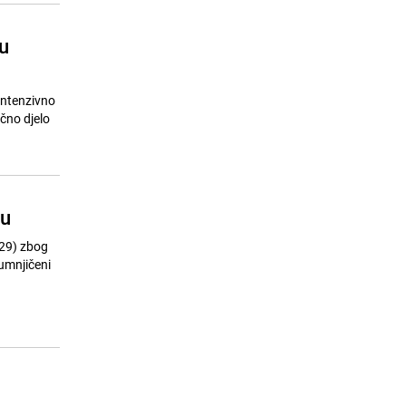
u
 intenzivno
ično djelo
ju
(29) zbog
sumnjičeni