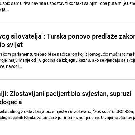
. Uspio sam u dva navrata uspostaviti kontakt sa njim i oba puta mi je uz
lja...
vog silovatelja": Turska ponovo predlaže zako
io svijet
rskom parlamentu trebao bi se naći zakon koji bi omogućio muškarcima ko
koje imaju manje od 18 godina da izbjegnu kaznu, ako se vjenčaju sa svoj
e, navodi...
lji: Zlostavljani pacijent bio svjestan, supruzi
e događa
 seksualnog zlostavljanja bio smješten u izolovanoj “šok sobi” u UKC RS-a, 
ić, načelnik Klinike za anesteziju i intenzivno liječenje. U vrijeme zlostavlj