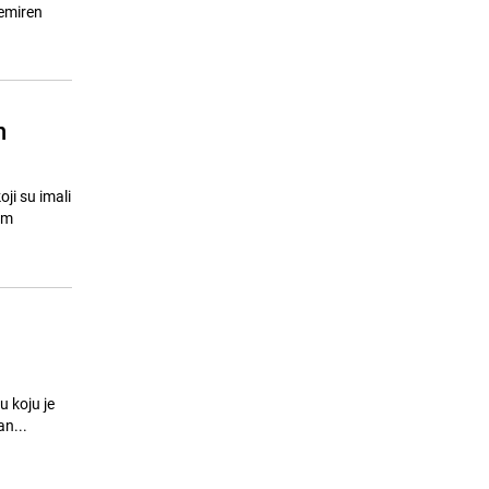
u Srbiji: Troje uhapšenih, prijeti im
nemiren
do 12 godina zatvora
24.07.26. 15:48
|
REGIJA
n
ji su imali
im
u koju je
an...