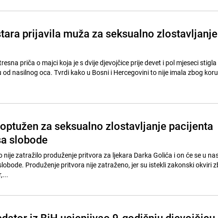
tara prijavila muža za seksualno zlostavljanje
esna priča o majci koja je s dvije djevojčice prije devet i pol mjeseci stigl
tu od nasilnog oca. Tvrdi kako u Bosni i Hercegovini to nije imala zbog korup
 optužen za seksualno zlostavljanje pacijenta
sa slobode
 nije zatražilo produženje pritvora za ljekara Darka Golića i on će se u n
lobode. Produženje pritvora nije zatraženo, jer su istekli zakonski okviri z
...
dator iz BiH ucjenjivao 9-godišnju djevojčicu