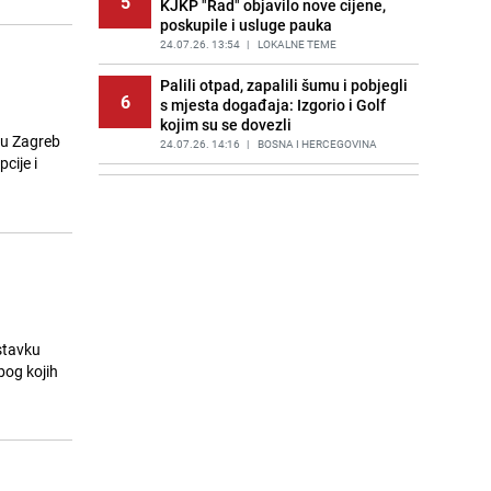
5
KJKP "Rad" objavilo nove cijene,
poskupile i usluge pauka
24.07.26. 13:54
|
LOKALNE TEME
Palili otpad, zapalili šumu i pobjegli
6
s mjesta događaja: Izgorio i Golf
kojim su se dovezli
a u Zagreb
24.07.26. 14:16
|
BOSNA I HERCEGOVINA
cije i
Srbija na iglama: Vučić priprema
7
povratak na mjesto premijera?
24.07.26. 14:18
|
REGIJA
Arheološko otkriće kod Kaknja:
8
Otkriveni srednjovjekovni stećci u
Tičićima
24.07.26. 14:21
|
BOSNA I HERCEGOVINA
astavku
Pronađeno spaljeno tijelo poznatog
bog kojih
9
sportskog novinara: Detalji su
šokantni
24.07.26. 14:41
|
NOGOMET
Poznata infuenserica zadobila
10
užasne povrede: Zapalio joj se