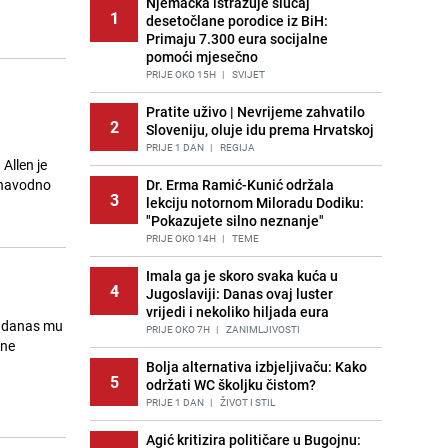
Njemačka istražuje slučaj
1
desetočlane porodice iz BiH:
Primaju 7.300 eura socijalne
pomoći mjesečno
PRIJE OKO 15H
|
SVIJET
Pratite uživo | Nevrijeme zahvatilo
2
Sloveniju, oluje idu prema Hrvatskoj
PRIJE 1 DAN
|
REGIJA
Allen je
 navodno
Dr. Erma Ramić-Kunić održala
3
lekciju notornom Miloradu Dodiku:
"Pokazujete silno neznanje"
PRIJE OKO 14H
|
TEME
Imala ga je skoro svaka kuća u
4
Jugoslaviji: Danas ovaj luster
vrijedi i nekoliko hiljada eura
a danas mu
PRIJE OKO 7H
|
ZANIMLJIVOSTI
dne
Bolja alternativa izbjeljivaču: Kako
5
održati WC školjku čistom?
PRIJE 1 DAN
|
ŽIVOT I STIL
Agić kritizira političare u Bugojnu: