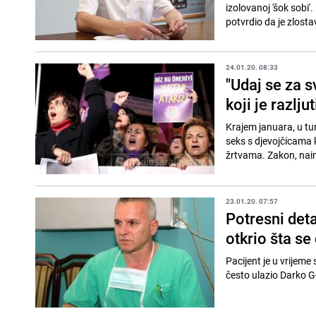
izolovanoj 'šok sobi'
potvrdio da je zlostav
24.01.20. 08:33
"Udaj se za s
koji je razljut
Krajem januara, u tu
seks s djevojčicama 
žrtvama. Zakon, naim
23.01.20. 07:57
Potresni deta
otkrio šta s
Pacijent je u vrijeme
često ulazio Darko Gol