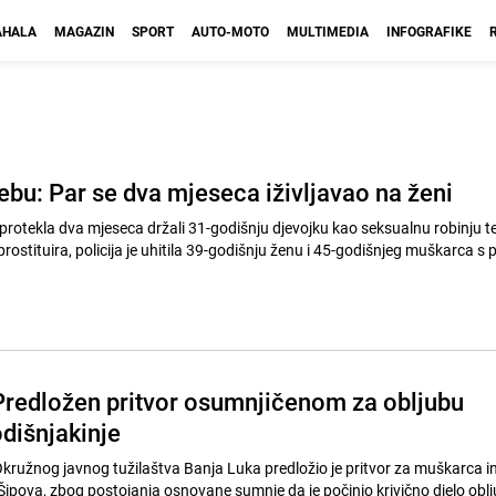
HALA
MAGAZIN
SPORT
AUTO-MOTO
MULTIMEDIA
INFOGRAFIKE
ebu: Par se dva mjeseca iživljavao na ženi
protekla dva mjeseca držali 31-godišnju djevojku kao seksualnu robinju te
e prostituira, policija je uhitila 39-godišnju ženu i 45-godišnjeg muškarca s
Predložen pritvor osumnjičenom za obljubu
dišnjakinje
kružnog javnog tužilaštva Banja Luka predložio je pritvor za muškarca ini
Šipova, zbog postojanja osnovane sumnje da je počinio krivično djelo obl