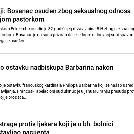
iji: Bosanac osuđen zbog seksualnog odnosa
njom pastorkom
jskom Feldkirchu osudio je 32-godišnjeg državljanina BiH zbog seksualn
torkom. Bosanac je na sudu priznao da je jednom u dnevnoj sobi spavao
ga je osuđen...
io ostavku nadbiskupa Barbarina nakon
o je ostavku francuskog kardinala Philippa Barbarina koji se našao usre
avljanja. Francuski apelacioni sud ukinuo je u januaru raniju presudu pro
j je pro&sca...
strage protiv ljekara koji je u bh. bolnici
tavljao pacijenta