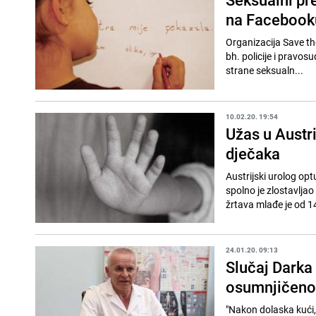
na Facebook
Organizacija Save the
bh. policije i pravos
strane seksualn...
10.02.20. 19:54
Užas u Austri
dječaka
Austrijski urolog optu
spolno je zlostavlja
žrtava mlađe je od 14
24.01.20. 09:13
Slučaj Darka 
osumnjičeno
"Nakon dolaska kući, 