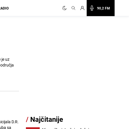
RADIO
90,2 FM
 je uz
 područja
/
Najčitanije
cijala D.R.
juba sa