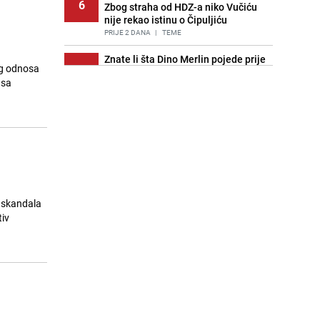
6
Zbog straha od HDZ-a niko Vučiću
nije rekao istinu o Čipuljiću
PRIJE 2 DANA
|
TEME
Znate li šta Dino Merlin pojede prije
og odnosa
7
izlaska na scenu? Njegov ritual
 sa
iznenadio mnoge
PRIJE 2 DANA
|
SHOWBIZ
Stručnjaci upozoravaju: Izrael ulaže
8
milione kako bi utjecao na
odgovore ChatGPT-a o Gazi
PRIJE OKO 18H
|
SVIJET
Pijana sjela za volan: Osiguranje
9
odbilo isplatu štete na vozilu koje je
d skandala
slupala Anja Ljubojević
tiv
PRIJE 2 DANA
|
BOSNA I HERCEGOVINA
Akcija na Dobrinji: Specijalci MUP-a
10
KS opkolili zgradu
PRIJE 2 DANA
|
LOKALNE TEME
Nastavak provokacija: MUP RS
11
oduzeo zastavu s ljiljanima i