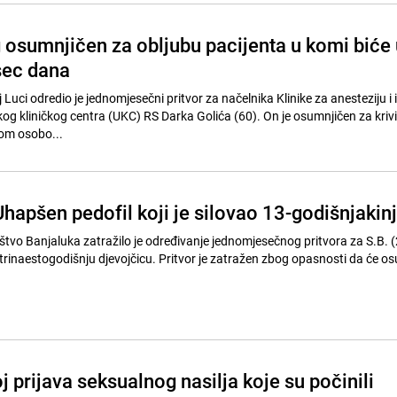
 osumnjičen za obljubu pacijenta u komi biće 
sec dana
Luci odredio je jednomjesečni pritvor za načelnika Klinike za anesteziju i
skog kliničkog centra (UKC) RS Darka Golića (60). On je osumnjičen za kriv
om osobo...
hapšen pedofil koji je silovao 13-godišnjakin
štvo Banjaluka zatražilo je određivanje jednomjesečnog pritvora za S.B. 
 trinaestogodišnju djevojčicu. Pritvor je zatražen zbog opasnosti da će o
 prijava seksualnog nasilja koje su počinili