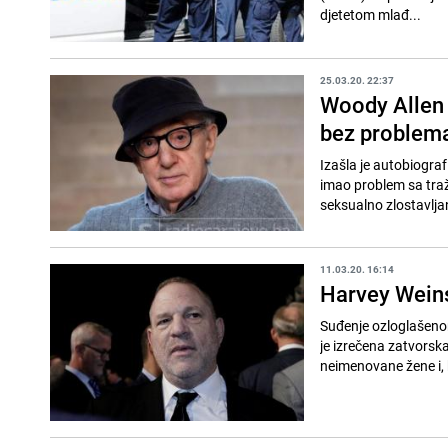
djetetom mlađ...
25.03.20. 22:37
Woody Allen j
bez problem
Izašla je autobiograf
imao problem sa tra
seksualno zlostavljan
11.03.20. 16:14
Harvey Weins
Suđenje ozloglašeno
je izrečena zatvorsk
neimenovane žene i, 