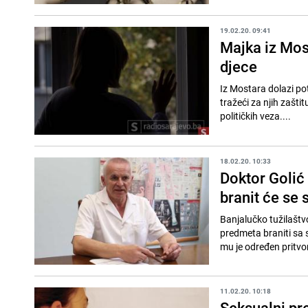
19.02.20. 09:41
Majka iz Mos
djece
Iz Mostara dolazi potr
tražeći za njih zašti
političkih veza....
18.02.20. 10:33
Doktor Golić
branit će se 
Banjalučko tužilaštvo
predmeta braniti sa s
mu je određen pritvor,
11.02.20. 10:18
Seksualni pre