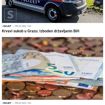
/
SVIJET
I
PRIJE OKO 13H
Krvavi sukob u Grazu: Izboden državljanin BiH
/
SVIJET
I
PRIJE OKO 13H