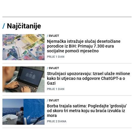
/
Najčitanije
/
SVIJET
Njemačka istražuje slučaj desetočlane
porodice iz BiH: Primaju 7.300 eura
socijalne pomoći mjesečno
PRIJE 1 DAN
/
SVIJET
Stručnjaci upozoravaju: Izrael ulaže milione
kako bi utjecao na odgovore ChatGPT-a o
Gazi
PRIJE 1 DAN
/
SVIJET
Borba trajala satima: Pogledajte 'grdosiju'
od skoro tri metra koju su braća izvukla iz
mora
PRIJE 2 DANA