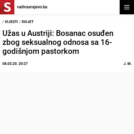
Otvor
/
VIJESTI
/
SVIJET
Užas u Austriji: Bosanac osuđen
zbog seksualnog odnosa sa 16-
godišnjom pastorkom
08.03.20. 20:27
J. M.