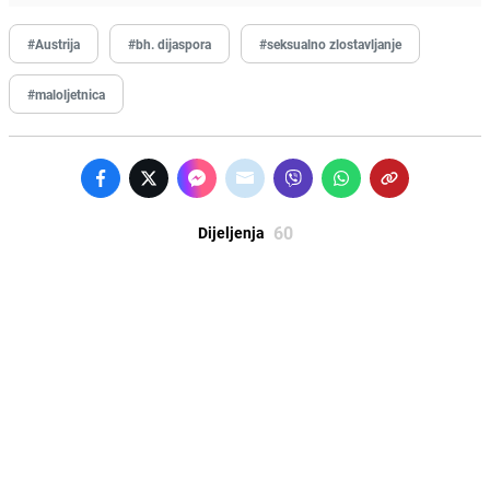
#Austrija
#bh. dijaspora
#seksualno zlostavljanje
#maloljetnica
60
Dijeljenja