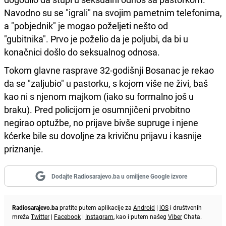
Navodno su se "igrali" na svojim pametnim telefonima,
a "pobjednik" je mogao poželjeti nešto od
"gubitnika". Prvo je poželio da je poljubi, da bi u
konačnici došlo do seksualnog odnosa.
Tokom glavne rasprave 32-godišnji Bosanac je rekao
da se "zaljubio" u pastorku, s kojom više ne živi, baš
kao ni s njenom majkom (iako su formalno još u
braku). Pred policijom je osumnjičeni prvobitno
negirao optužbe, no prijave bivše supruge i njene
kćerke bile su dovoljne za krivičnu prijavu i kasnije
priznanje.
Dodajte Radiosarajevo.ba u omiljene Google izvore
Radiosarajevo.ba
pratite putem aplikacije za
Android
|
iOS
i društvenih
mreža
Twitter
|
Facebook
|
Instagram
, kao i putem našeg
Viber
Chata.