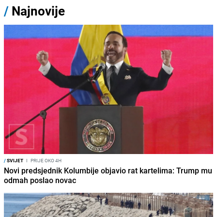
/
Najnovije
/
SVIJET
I
PRIJE OKO 4H
Novi predsjednik Kolumbije objavio rat kartelima: Trump mu
odmah poslao novac