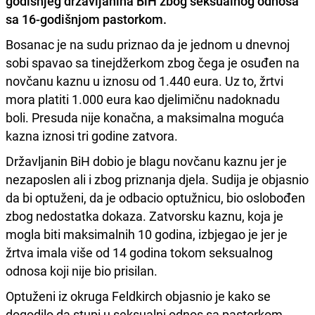
godišnjeg državljanina BiH
zbog seksualnog odnosa
sa 16-godišnjom pastorkom.
Bosanac je na sudu priznao da je jednom u dnevnoj
sobi spavao sa tinejdžerkom zbog čega je osuđen na
novčanu kaznu u iznosu od 1.440 eura. Uz to, žrtvi
mora platiti 1.000 eura kao djelimičnu nadoknadu
boli. Presuda nije konačna, a maksimalna moguća
kazna iznosi tri godine zatvora.
Državljanin BiH dobio je blagu novčanu kaznu jer je
nezaposlen ali i zbog priznanja djela. Sudija je objasnio
da bi optuženi, da je odbacio optužnicu, bio oslobođen
zbog nedostatka dokaza. Zatvorsku kaznu, koja je
mogla biti maksimalnih 10 godina, izbjegao je jer je
žrtva imala više od 14 godina tokom seksualnog
odnosa koji nije bio prisilan.
Optuženi iz okruga Feldkirch objasnio je kako se
dogodilo da stupi u seksualni odnos sa pastorkom.