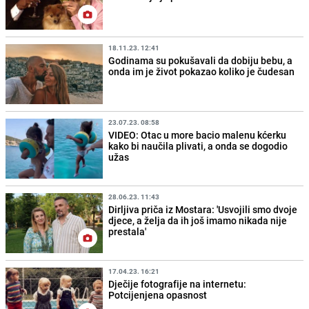
18.11.23. 12:41
Godinama su pokušavali da dobiju bebu, a
onda im je život pokazao koliko je čudesan
23.07.23. 08:58
VIDEO: Otac u more bacio malenu kćerku
kako bi naučila plivati, a onda se dogodio
užas
28.06.23. 11:43
Dirljiva priča iz Mostara: 'Usvojili smo dvoje
djece, a želja da ih još imamo nikada nije
prestala'
17.04.23. 16:21
Dječije fotografije na internetu:
Potcijenjena opasnost