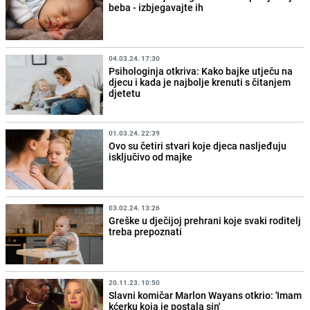
beba - izbjegavajte ih
04.03.24. 17:30
Psihologinja otkriva: Kako bajke utječu na
djecu i kada je najbolje krenuti s čitanjem
djetetu
01.03.24. 22:39
Ovo su četiri stvari koje djeca nasljeđuju
isključivo od majke
03.02.24. 13:26
Greške u dječijoj prehrani koje svaki roditelj
treba prepoznati
20.11.23. 10:50
Slavni komičar Marlon Wayans otkrio: 'Imam
kćerku koja je postala sin'