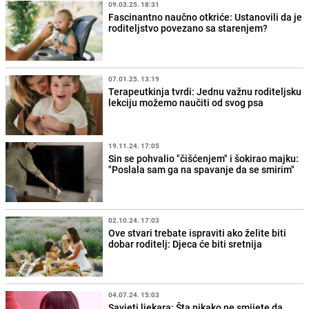
09.03.25. 18:31
Fascinantno naučno otkriće: Ustanovili da je
roditeljstvo povezano sa starenjem?
07.01.25. 13:19
Terapeutkinja tvrdi: Jednu važnu roditeljsku
lekciju možemo naučiti od svog psa
19.11.24. 17:05
Sin se pohvalio "čišćenjem" i šokirao majku:
"Poslala sam ga na spavanje da se smirim"
02.10.24. 17:03
Ove stvari trebate ispraviti ako želite biti
dobar roditelj: Djeca će biti sretnija
04.07.24. 15:03
Savjeti ljekara: Šta nikako ne smijete da