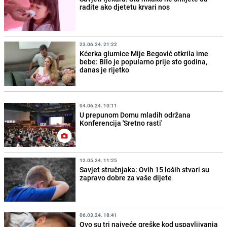
radite ako djetetu krvari nos
23.06.24. 21:22
Kćerka glumice Mije Begović otkrila ime
bebe: Bilo je popularno prije sto godina,
danas je rijetko
04.06.24. 10:11
U prepunom Domu mladih održana
Konferencija 'Sretno rasti'
12.05.24. 11:25
Savjet stručnjaka: Ovih 15 loših stvari su
zapravo dobre za vaše dijete
06.03.24. 18:41
Ovo su tri najveće greške kod uspavljivanja