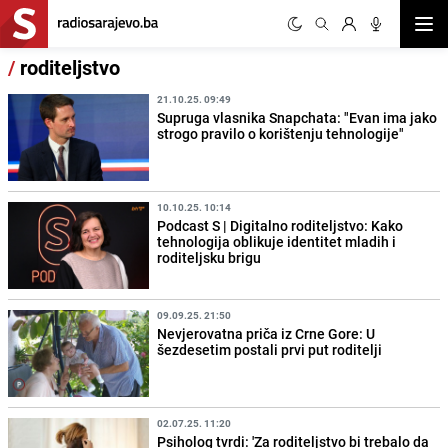
Otvor
/
roditeljstvo
21.10.25. 09:49
Supruga vlasnika Snapchata: "Evan ima jako
strogo pravilo o korištenju tehnologije"
10.10.25. 10:14
Podcast S | Digitalno roditeljstvo: Kako
tehnologija oblikuje identitet mladih i
roditeljsku brigu
09.09.25. 21:50
Nevjerovatna priča iz Crne Gore: U
šezdesetim postali prvi put roditelji
02.07.25. 11:20
Psiholog tvrdi: 'Za roditeljstvo bi trebalo da