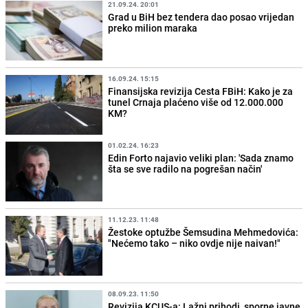
21.09.24. 20:01
Grad u BiH bez tendera dao posao vrijedan
preko milion maraka
16.09.24. 15:15
Finansijska revizija Cesta FBiH: Kako je za
tunel Crnaja plaćeno više od 12.000.000
KM?
01.02.24. 16:23
Edin Forto najavio veliki plan: 'Sada znamo
šta se sve radilo na pogrešan način'
11.12.23. 11:48
Žestoke optužbe Šemsudina Mehmedovića:
"Nećemo tako – niko ovdje nije naivan!"
08.09.23. 11:50
Revizija KCUS-a: Lažni prihodi, sporne javne