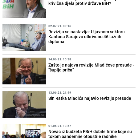
krivična djela protiv države BiH?
02.07.21. 09:16
Revizija se nastavlja: U javnom sektoru
Kantona Sarajevo otkriveno 46 lažnih
diploma
14.06.21. 10:38
Zašto je najava revizije Mladićeve presude -
"šuplja priča"
13.06.21. 21:49
Sin Ratka Mladića najavio reviziju presude
01.06.21. 13:57
Novac iz budžeta FBiH dobile firme koje su
tokom pandemije otpustile radnike