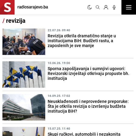
Otvor
/
revizija
22.07.26. 09:40
Revizija otkrila dramatično stanje u
institucijama BiH: Budžeti rastu, a
zaposlenih je sve manje
10.06.26. 19:00
Sporna zapošljavanja i sumnjivi ugovori:
Revizorski izvještaji otkrivaju propuste bh.
institucija
16.09.25. 17:02
Neusklađenosti i neprovedene preporuke:
Šta je otkrila revizija o izvršenju budžeta
institucija BiH?
15.07.25. 11:40
Skupi ručkovi, automobili i nezakonita