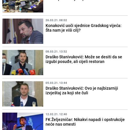
26.03.21. 08:02
Konaković uoči sjednice Gradskog vijeća:
Šta nam je viši cilj?
08.03.21. 13:52
Draško Stanivuković: Može se desiti da se
izgubi posuđe, ali cijeli restoran
05.03.21. 13:44
Draško Stanivuković: Ovo je najbizarniji
izvještaj za koji ste čuli
12.02.21. 12:40
FK Željezničar: Nikakvi napadi i opstrukcije
neće nas omesti