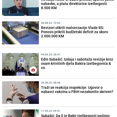
nabavke, a plata direktorice Izetbegović
8.500 KM
06.08.23. 12:02
Revizori otkrili malverzacije Vlade RS:
Ponovo prikrili budžetski deficit za skoro
2.000.000 KM
04.06.23. 20:41
Edin Subašić: Izdaja i sabotaža revizije kroz
osam krivičnih djela Bakira Izetbegovića &
co.
20.08.22. 08:46
Traži se reakcija inspekcije: Ugovor o
nabavci vakcina u FBiH nezakonito skriven?
11.05.22. 09:41
Subašić: Da li je Bakir Izetbegović počinio