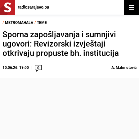
Otvor
/
METROMAHALA
/
TEME
Sporna zapošljavanja i sumnjivi
ugovori: Revizorski izvještaji
otkrivaju propuste bh. institucija
10.06.26. 19:00
A. Mahmutović
0