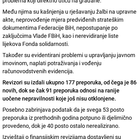
problema koji direktno utiču na građane.
Među njima su kašnjenja u rješavanju žalbi na upravne
akte, neprovođenje mjera predviđenih strateškim
dokumentima Federacije BiH, nepostupanje po
zaključcima Vlade FBiH, kao i nerevidiranje liste
lijekova Fonda solidarnosti.
Također su evidentirani problemi u upravljanju javnom
imovinom, naplati potraživanja i vođenju
računovodstvenih evidencija.
Revizori su izdali ukupno 177 preporuka, od čega je 86
novih, dok se čak 91 preporuka odnosi na ranije
uočene nepravilnosti koje još nisu otklonjene.
Posebno zabrinjava podatak da je svega 53 posto
preporuka iz prethodnih godina potpuno ili djelimično
provedeno, dok je 40 posto ostalo nerealizirano.
Izvještaji o finansijskim revizijama dostavljeni su