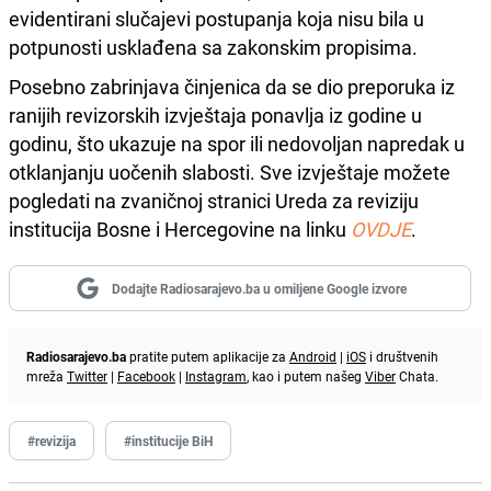
evidentirani slučajevi postupanja koja nisu bila u
potpunosti usklađena sa zakonskim propisima.
Posebno zabrinjava činjenica da se dio preporuka iz
ranijih revizorskih izvještaja ponavlja iz godine u
godinu, što ukazuje na spor ili nedovoljan napredak u
otklanjanju uočenih slabosti. Sve izvještaje možete
pogledati na zvaničnoj stranici Ureda za reviziju
institucija Bosne i Hercegovine na linku
OVDJE
.
Dodajte Radiosarajevo.ba u omiljene Google izvore
Radiosarajevo.ba
pratite putem aplikacije za
Android
|
iOS
i društvenih
mreža
Twitter
|
Facebook
|
Instagram
, kao i putem našeg
Viber
Chata.
#revizija
#institucije BiH