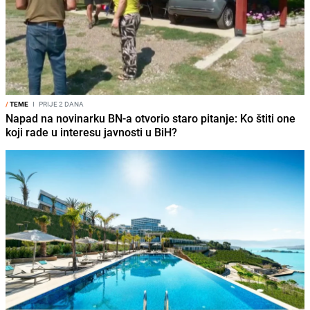
/
TEME
I
PRIJE 2 DANA
Napad na novinarku BN-a otvorio staro pitanje: Ko štiti one
koji rade u interesu javnosti u BiH?