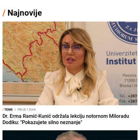
/
Najnovije
/
TEME
I
PRIJE 1 DAN
Dr. Erma Ramić-Kunić održala lekciju notornom Miloradu
Dodiku: "Pokazujete silno neznanje"