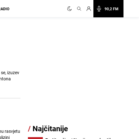
RADIO
90,2 FM
 se, izuzev
antona
/
Najčitanije
nu rasvjetu
izini