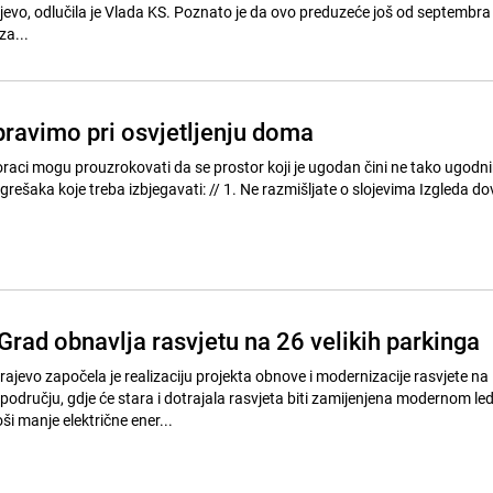
 KS. Poznato je da ovo preduzeće još od septembra 2015.
za...
pravimo pri osvjetljenju doma
raci mogu prouzrokovati da se prostor koji je ugodan čini ne tako ugodn
jegavati: // 1. Ne razmišljate o slojevima Izgleda dovoljno lako
Grad obnavlja rasvjetu na 26 velikih parkinga
ajevo započela je realizaciju projekta obnove i modernizacije rasvjete na
odručju, gdje će stara i dotrajala rasvjeta biti zamijenjena modernom le
ši manje električne ener...