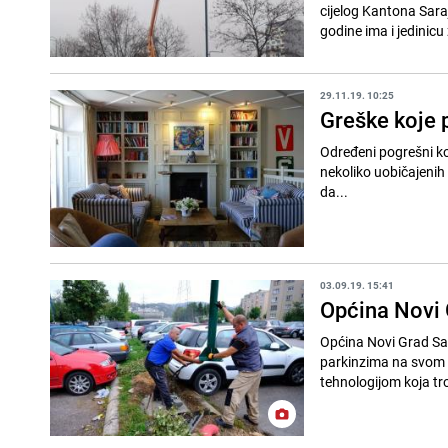
cijelog Kantona Sarajevo, odlučila je Vlada
godine ima i jedinicu 
29.11.19. 10:25
Greške koje 
Određeni pogrešni ko
nekoliko uobičajenih grešaka koje treba izb
da...
03.09.19. 15:41
Općina Novi 
Općina Novi Grad Sar
parkinzima na svom p
tehnologijom koja tro