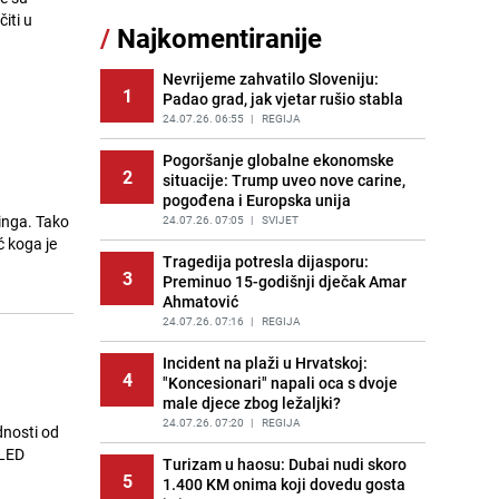
11
čokolade i kokosa bez pečenja,
iti u
/
Najkomentiranije
jednostavan desert bez imalo muke
PRIJE 2 DANA
|
RECEPTI
Nevrijeme zahvatilo Sloveniju:
1
Padao grad, jak vjetar rušio stabla
Pojavili su vam se mravi u kući? Bez
12
brige, ovo su najbolji načini da ih se
24.07.26. 06:55
|
REGIJA
riješite
Pogoršanje globalne ekonomske
PRIJE 2 DANA
|
ŽIVOT I STIL
2
situacije: Trump uveo nove carine,
pogođena i Europska unija
Kako izgleda travnjak stadiona
13
inga. Tako
Koševo nakon tri koncerta Dine
24.07.26. 07:05
|
SVIJET
Merlina
ć koga je
Tragedija potresla dijasporu:
PRIJE 2 DANA
|
FOTO
3
Preminuo 15-godišnji dječak Amar
Ahmatović
Tajna savršenog makedonskog
14
ajvara: Stari recept za kremast i
24.07.26. 07:16
|
REGIJA
bogat okus
Incident na plaži u Hrvatskoj:
PRIJE 1 DAN
|
RECEPTI
4
"Koncesionari" napali oca s dvoje
male djece zbog ležaljki?
Dr. Erma Ramić-Kunić održala
15
lekciju notornom Miloradu Dodiku:
24.07.26. 07:20
|
REGIJA
dnosti od
"Pokazujete silno neznanje"
 LED
Turizam u haosu: Dubai nudi skoro
PRIJE OKO 8H
|
TEME
5
1.400 KM onima koji dovedu gosta