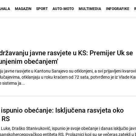
HALA
MAGAZIN
SPORT
AUTO-MOTO
MULTIMEDIA
INFOGRAFIKE
državanju javne rasvjete u KS: Premijer Uk se
punjenim obećanjem'
 javne rasvjete u Kantonu Sarajevo su otklonjeni, a svi prijavljeni kvarovi
slučajevima, otklanjaju u roku kraćem od 72 sata, potvrđeno je iz Vlade K
 sistema ja...
 ispunio obećanje: Isključena rasvjeta oko
 RS
uke, Draško Stanivuković, ispunio je svoje obećanje i danas isključio jav
anskohercegovačkog entiteta RS. Prolaznici koji su se večeras zatekli u bl