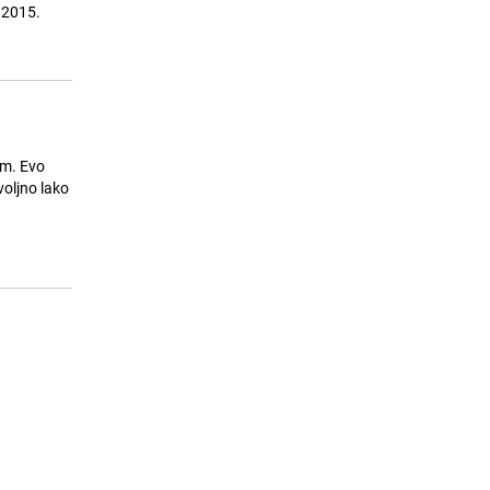
vrijeme očekuje danas u Bosni i
Hercegovini?
24.07.26. 08:28
|
BOSNA I HERCEGOVINA
im. Evo
d