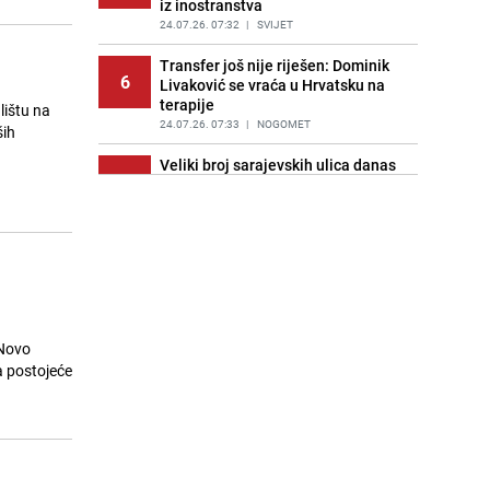
iz inostranstva
24.07.26. 07:32
|
SVIJET
Transfer još nije riješen: Dominik
6
Livaković se vraća u Hrvatsku na
terapije
lištu na
24.07.26. 07:33
|
NOGOMET
ših
Veliki broj sarajevskih ulica danas
7
bez struje: Elektroprivreda objavila
spisak
24.07.26. 07:47
|
LOKALNE TEME
Mobilizirali glasače za njega, on im
8
okrenuo leđa: Trump neće
zaustaviti izručenje braće Tate
24.07.26. 07:55
|
SVIJET
 Novo
SAD napao Iran 13. noć zaredom:
a postojeće
9
Dok Trump prijeti Hutima, svijet
strahuje od eskalacije
24.07.26. 07:55
|
SVIJET
Italija: Djevojčica (4) iz BiH stradala
10
od strujnog udara u kući svojih