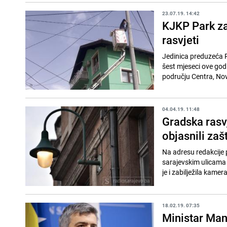
23.07.19. 14:42
KJKP Park za
rasvjeti
Jedinica preduzeća P
šest mjeseci ove god
području Centra, Nov
04.04.19. 11:48
Gradska rasvj
objasnili zaš
Na adresu redakcije 
sarajevskim ulicama B
je i zabilježila kamer
18.02.19. 07:35
Ministar Man