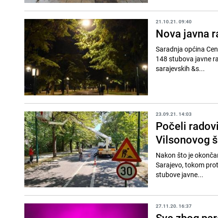
21.10.21. 09:40
Nova javna r
Saradnja općina Cent
148 stubova javne ras
sarajevskih &s...
23.09.21. 14:03
Počeli radovi
Vilsonovog š
Nakon što je okončan
Sarajevo, tokom prote
stubove javne...
27.11.20. 16:37
Sve zbog par