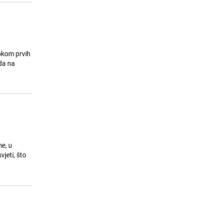
okom prvih
da na
e, u
jeti, što