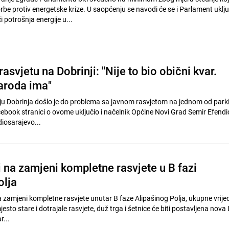
be protiv energetske krize. U saopćenju se navodi će se i Parlament uključ
 potrošnja energije u...
rasvjetu na Dobrinji: "Nije to bio obični kvar.
aroda ima"
ju Dobrinja došlo je do problema sa javnom rasvjetom na jednom od park
ebook stranici o ovome uključio i načelnik Općine Novi Grad Semir Efendi
diosarajevo...
 na zamjeni kompletne rasvjete u B fazi
olja
a zamjeni kompletne rasvjete unutar B faze Alipašinog Polja, ukupne vrije
to stare i dotrajale rasvjete, duž trga i šetnice će biti postavljena nova
r...