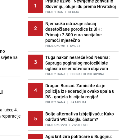
Pratite uživo | Nevrijeme zahvatilo
1
Sloveniju, oluje idu prema Hrvatskoj
PRIJE 1 DAN
|
REGIJA
Njemačka istražuje slučaj
2
desetočlane porodice iz BiH:
Primaju 7.300 eura socijalne
pomoći mjesečno
PRIJE OKO 9H
|
SVIJET
rno
asvjete na
Tuga nakon nesreće kod Neuma:
3
Supruga poginulog motocikliste
oglasila se emotivnom objavom
PRIJE 2 DANA
|
BOSNA I HERCEGOVINA
Dragan Bursać: Zamislite da je
u
4
policija iz Federacije ovako upala u
RS - gorjela bi cijela regija!
PRIJE 2 DANA
|
JA MISLIM
 jučer, 4.
Bolja alternativa izbjeljivaču: Kako
 reparacije
5
održati WC školjku čistom?
PRIJE OKO 22H
|
ŽIVOT I STIL
Agić kritizira političare u Bugojnu: