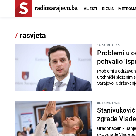
VIJESTI
BIZNIS
METROMA
/
rasvjeta
19.04.25. 11:30
Problemi u o
pohvalio 'is
Problemi u održavanju
u tehnički složenim 
Sarajevo. Održavanje
06.12.24. 17:38
Stanivuković
zgrade Vlade
Gradonačelnik Banje L
oko zgrade Vlade bos