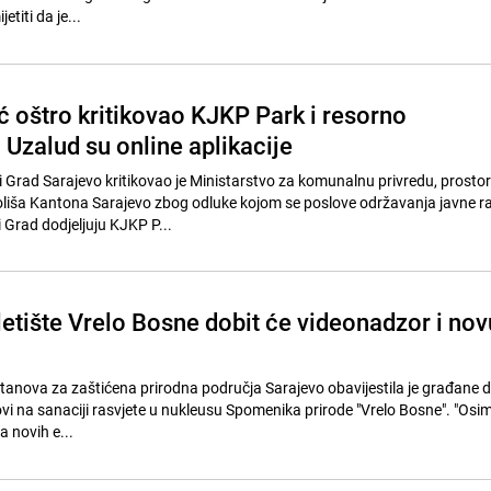
etiti da je...
ć oštro kritikovao KJKP Park i resorno
 Uzalud su online aplikacije
 Grad Sarajevo kritikovao je Ministarstvo za komunalnu privredu, prosto
koliša Kantona Sarajevo zbog odluke kojom se poslove održavanja javne r
 Grad dodjeljuju KJKP P...
letište Vrelo Bosne dobit će videonadzor i nov
anova za zaštićena prirodna područja Sarajevo obavijestila je građane da
vi na sanaciji rasvjete u nukleusu Spomenika prirode "Vrelo Bosne". "Osim
a novih e...