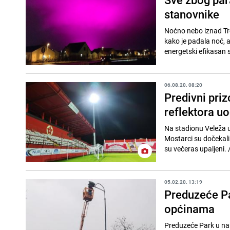
stanovnike
Noćno nebo iznad Trel
kako je padala noć, a
energetski efikasan s
06.08.20. 08:20
Predivni priz
reflektora uo
Na stadionu Veleža u
Mostarci su dočekali
su ve
05.02.20. 13:19
Preduzeće Pa
općinama
Preduzeće Park u nar