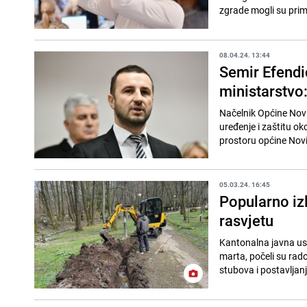
zgrade mogli su primij
08.04.24. 13:44
Semir Efendi
ministarstvo:
Načelnik Općine Novi
uređenje i zaštitu o
prostoru općine Novi
05.03.24. 16:45
Popularno iz
rasvjetu
Kantonalna javna ust
marta, počeli su rado
stubova i postavljanj