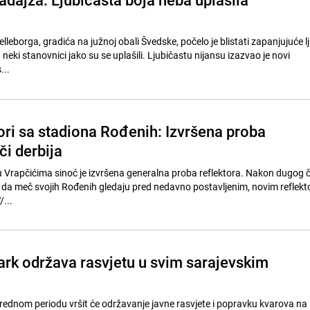
leborga, gradića na južnoj obali Švedske, počelo je blistati zapanjujuće l
 neki stanovnici jako su se uplašili. Ljubičastu nijansu izazvao je novi
...
ori sa stadiona Rođenih: Izvršena proba
či derbija
 Vrapčićima sinoć je izvršena generalna proba reflektora. Nakon dugog 
 da meč svojih Rođenih gledaju pred nedavno postavljenim, novim reflekto
čeras upaljeni. //...
rk održava rasvjetu u svim sarajevskim
ednom periodu vršit će održavanje javne rasvjete i popravku kvarova na