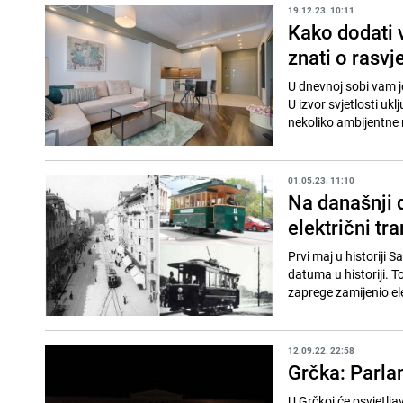
19.12.23. 10:11
Kako dodati v
znati o rasv
U dnevnoj sobi vam je
U izvor svjetlosti uk
nekoliko ambijentne r
01.05.23. 11:10
Na današnji d
električni tr
Prvi maj u historiji 
datuma u historiji. T
zaprege zamijenio elek
12.09.22. 22:58
Grčka: Parla
U Grčkoj će osvjetlj