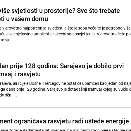
iše svjetlosti u prostorije? Sve što trebate
jeti u vašem domu
 vjerovatno najpotrebnija svjetlost, a što je soba veća to je potrebno više 
ljučuje se mješavina ambijenta i akcentnog osvjetljenja. Vjerovatno ćete po
asvje...
an prije 128 godina: Sarajevo je dobilo prvi
amvaj i rasvjetu
Sarajeva, ali i cijele Bosne i Hercegovine ostat će upamćen kao jedan od naj
oga dana prije 128 godina, Sarajevo je dotadašnji tramvaj kojeg su vukle 
trični....
ment ograničava rasvjetu radi uštede energije
avanje zgrade Parlamenta biti svedeno na minimum zbog mjera štednje koj