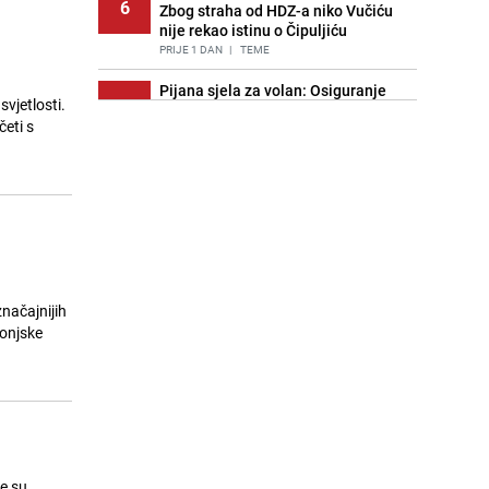
6
Zbog straha od HDZ-a niko Vučiću
nije rekao istinu o Čipuljiću
PRIJE 1 DAN
|
TEME
Pijana sjela za volan: Osiguranje
svjetlosti.
7
odbilo isplatu štete na vozilu koje je
četi s
slupala Anja Ljubojević
PRIJE 2 DANA
|
BOSNA I HERCEGOVINA
Znate li šta Dino Merlin pojede prije
8
izlaska na scenu? Njegov ritual
iznenadio mnoge
PRIJE 1 DAN
|
SHOWBIZ
Akcija na Dobrinji: Specijalci MUP-a
9
KS opkolili zgradu
značajnijih
PRIJE 2 DANA
|
LOKALNE TEME
konjske
Nastavak provokacija: MUP RS
10
oduzeo zastavu s ljiljanima i
sankcionisao vozača iz Bosanskog
Novog
PRIJE 1 DAN
|
BOSNA I HERCEGOVINA
e su
Kao iz slastičarne: Rolada od