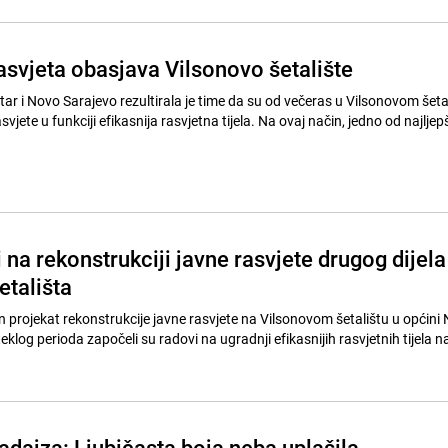
asvjeta obasjava Vilsonovo šetalište
ar i Novo Sarajevo rezultirala je time da su od večeras u Vilsonovom šeta
vjete u funkciji efikasnija rasvjetna tijela. Na ovaj način, jedno od najljep
 na rekonstrukciji javne rasvjete drugog dijela
etališta
 projekat rekonstrukcije javne rasvjete na Vilsonovom šetalištu u općini
klog perioda započeli su radovi na ugradnji efikasnijih rasvjetnih tijela n
adajza: Ljubičasta boja neba uplašila