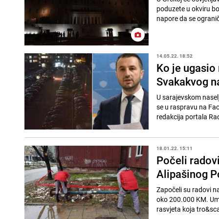
poduzete u okviru bor
napore da se ograniči
14.05.22. 18:52
Ko je ugasio 
Svakakvog n
U sarajevskom nasel
se u raspravu na Fac
redakcija portala Ra
18.01.22. 15:11
Počeli radovi
Alipašinog P
Započeli su radovi n
oko 200.000 KM. Umjes
rasvjeta koja tro&sca