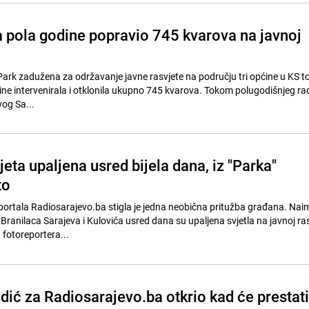
 pola godine popravio 745 kvarova na javnoj
ark zadužena za održavanje javne rasvjete na području tri općine u KS t
ine intervenirala i otklonila ukupno 745 kvarova. Tokom polugodišnjeg ra
og Sa...
eta upaljena usred bijela dana, iz "Parka"
to
portala Radiosarajevo.ba stigla je jedna neobična pritužba građana. Naim
ranilaca Sarajeva i Kulovića usred dana su upaljena svjetla na javnoj rasv
a fotoreportera...
dić za Radiosarajevo.ba otkrio kad će prestati