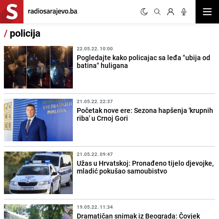
Otvor
/
policija
22.05.22. 10:00
Pogledajte kako policajac sa leđa "ubija od
batina" huligana
21.05.22. 22:37
Početak nove ere: Sezona hapšenja 'krupnih
riba' u Crnoj Gori
21.05.22. 09:47
Užas u Hrvatskoj: Pronađeno tijelo djevojke,
mladić pokušao samoubistvo
19.05.22. 11:34
Dramatičan snimak iz Beograda: Čovjek