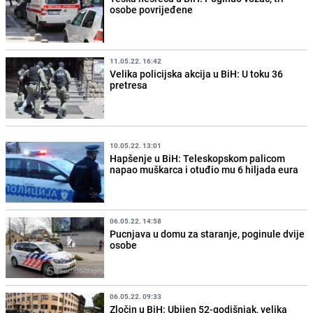
osobe povrijeđene
11.05.22. 16:42
Velika policijska akcija u BiH: U toku 36
pretresa
10.05.22. 13:01
Hapšenje u BiH: Teleskopskom palicom
napao muškarca i otuđio mu 6 hiljada eura
06.05.22. 14:58
Pucnjava u domu za staranje, poginule dvije
osobe
06.05.22. 09:33
Zločin u BiH: Ubijen 52-godišnjak, velika