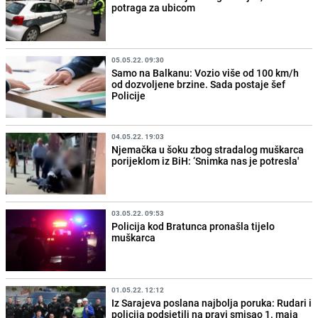
potraga za ubicom
05.05.22. 09:30
Samo na Balkanu: Vozio više od 100 km/h
od dozvoljene brzine. Sada postaje šef
Policije
04.05.22. 19:03
Njemačka u šoku zbog stradalog muškarca
porijeklom iz BiH: ‘Snimka nas je potresla'
03.05.22. 09:53
Policija kod Bratunca pronašla tijelo
muškarca
01.05.22. 12:12
Iz Sarajeva poslana najbolja poruka: Rudari i
policija podsjetili na pravi smisao 1. maja