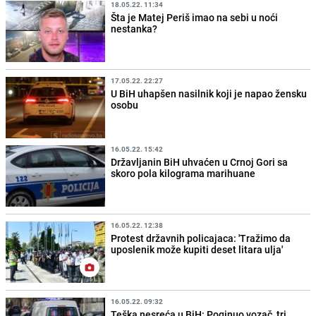
18.05.22. 11:34
Šta je Matej Periš imao na sebi u noći
nestanka?
17.05.22. 22:27
U BiH uhapšen nasilnik koji je napao žensku
osobu
16.05.22. 15:42
Državljanin BiH uhvaćen u Crnoj Gori sa
skoro pola kilograma marihuane
16.05.22. 12:38
Protest državnih policajaca: 'Tražimo da
uposlenik može kupiti deset litara ulja'
16.05.22. 09:32
Teška nesreća u BiH: Poginuo vozač, tri