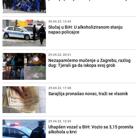
30.04.22. 12:45
Slučaj u BiH: U alkoholiziranom stanju
napao policajce
29.04.22. 20:31
Nezapamćemo mučenje u Zagrebu, razlog
dug: Tjerali ga da iskopa svoj grob
29.04.22. 17:38
Sarajlija pronašao novac, traži se vlasnik
29.04.22. 12:20
Uhapšen vozač u BiH: Vozio sa 3,15 promila
alkohola u krvi