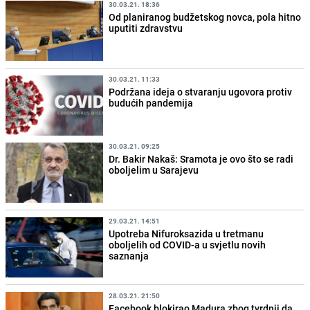
30.03.21. 18:36
Od planiranog budžetskog novca, pola hitno
uputiti zdravstvu
30.03.21. 11:33
Podržana ideja o stvaranju ugovora protiv
budućih pandemija
30.03.21. 09:25
Dr. Bakir Nakaš: Sramota je ovo što se radi
oboljelim u Sarajevu
29.03.21. 14:51
Upotreba Nifuroksazida u tretmanu
oboljelih od COVID-a u svjetlu novih
saznanja
28.03.21. 21:50
Facebook blokirao Madura zbog tvrdnji da