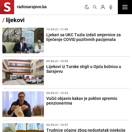
Otvor
/
lijekovi
13.04.21. 11:45
Ljekari sa UKC Tuzla izdali smjernice za
liječenje COVID pozitivnih pacijenata
09.04.21. 15:59
Lijekovi iz Turske stigli u Opću bolnicu u
Sarajevu
04.04.21. 12:23
Vučić objavio kakav je poklon spremio
penzionerima
02.04.21. 14:47
Trudnice očajne zbog nedostatak injekcije