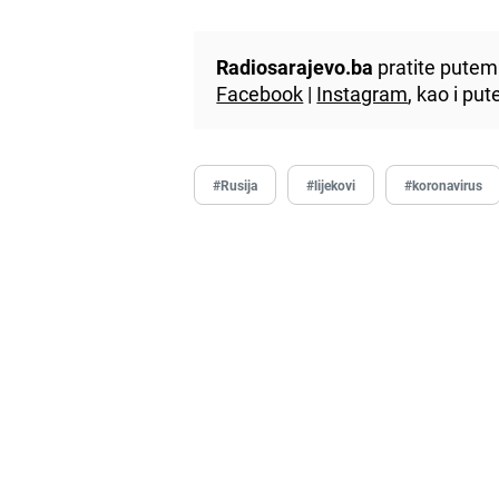
Radiosarajevo.ba
pratite putem 
Facebook
|
Instagram
, kao i p
#Rusija
#lijekovi
#koronavirus