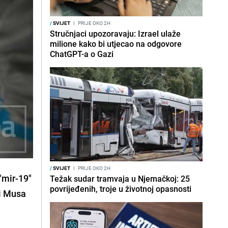
/
SVIJET
I
PRIJE OKO 2H
Stručnjaci upozoravaju: Izrael ulaže
milione kako bi utjecao na odgovore
ChatGPT-a o Gazi
/
SVIJET
I
PRIJE OKO 2H
"
mir-19
"
Težak sudar tramvaja u Njemačkoj: 25
povrijeđenih, troje u životnoj opasnosti
i
Musa