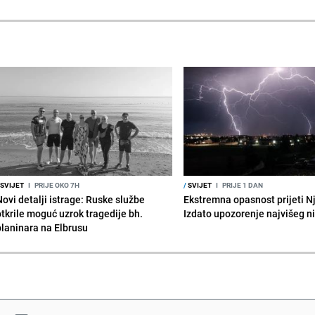
SVIJET
I
PRIJE OKO 7H
/
SVIJET
I
PRIJE 1 DAN
Novi detalji istrage: Ruske službe
Ekstremna opasnost prijeti N
otkrile moguć uzrok tragedije bh.
Izdato upozorenje najvišeg n
planinara na Elbrusu