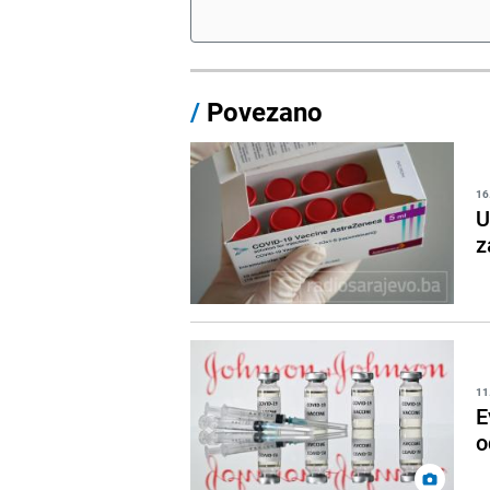
/
Povezano
16
U
z
11
E
o