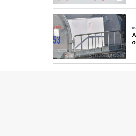
05
A
o