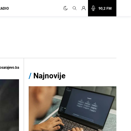
RADIO
90,2 FM
osarajevo.ba
/
Najnovije