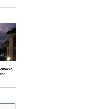
jemačkoj:
ivoa