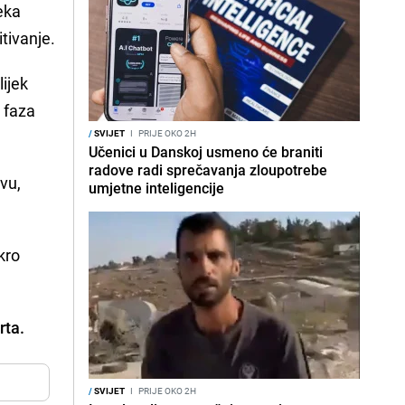
jeka
itivanje.
lijek
 faza
/
SVIJET
I
PRIJE OKO 2H
Učenici u Danskoj usmeno će braniti
radove radi sprečavanja zloupotrebe
tvu,
umjetne inteligencije
ikro
rta.
/
SVIJET
I
PRIJE OKO 2H