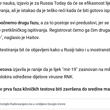
e nauka, izjavio je za Russia Today da će se efikasnost li
nja, ali je istakao da je teško reći kada će biti gotovo isp
e počnemo drugu fazu
, a za to postoje svi preduslovi, jer se 
pretkliničkog ispitivanja. Registrovat ćemo ga čim druga
, naglasio je Haitov.
estiranja bit će objavljeni kako u Rusiji tako i u inostrans
orcova
izjavila je ranije da je lijek "mir-19" zasnovan na m
 blokira određene dijelove virusne RNK.
će
prva faza kliničkih testova biti završena do sredine ma
Dodajte Radiosarajevo.ba u omiljene Google izvore