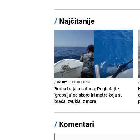
/
Najčitanije
/
SVIJET
I
PRIJE 1 DAN
/
Borba trajala satima: Pogledajte
'grdosiju' od skoro tri metra koju su
braća izvukla iz mora
/
Komentari