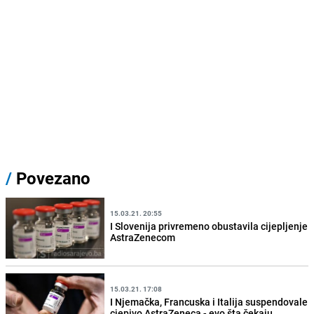
/
Povezano
15.03.21. 20:55
I Slovenija privremeno obustavila cijepljenje
AstraZenecom
15.03.21. 17:08
I Njemačka, Francuska i Italija suspendovale
cjepivo AstraZeneca - evo šta čekaju