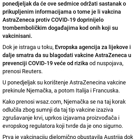
ponedjeljak da će ove sedmice održati sastanak o
prikupljenim informacijama o tome je li vakcina
AstraZeneca protiv COVID-19 doprinijelo
trombemboličkim događajima kod onih koji su
vakcinisani.
Dok je istraga u toku,
Evropska agencija za lijekove i
dalje smatra da su blagodati vakcine AstraZeneca u
prevenciji COVID-19 veće od rizika
od nuspojava,
prenosi Reuters.
U ponedjeljak su korištenje AstraZenecina vakcine
prekinule Njemačka, a potom Italija i Francuska.
Kako prenosi wsaz.com, Njemačka se na taj korak
odlučila zbog sumnji da taj tip vakcine izaziva
zgrušavanje krvi, uprkos izjavama proizvođača i
evropskog regulatora koji tvrde da je ono sigurno.
Prva je vakcinaciju djelomično obustavila Austrija dok