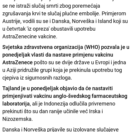
se ne istraži slučaj smrti zbog poremećaja
zgrušavanja krvi te slučaj plućne embolije. Primjerom
Austrije, vodili su se i Danska, Norveška i Island koji su
u četvrtak 'iz opreza' obustavili upotrebu
AstraZenecine vakcine.
Svjetska zdravstvena organizacija (WHO) pozvala je u
ponedjeljak vlasti da nastave primjenu vakcinu
AstraZenece
pošto su se dvije države u Evropi i jedna
u Aziji pridružile grupi koja je prekinula upotrebu tog
cjepiva iz sigurnosnih razloga.
Tajland je u ponedjeljak objavio da će nastaviti
primjenjivati vakcinu anglo-švedskog farmaceutskog
laboratorija
, ali je Indonezija odlučila privremeno
prekinuti što su dan ranije učinile već Irska i
Nizozemska.
Danska i Norveška prijavile su izolovane slučajeve