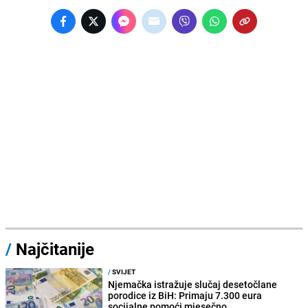
/
Najčitanije
/
SVIJET
Njemačka istražuje slučaj desetočlane
porodice iz BiH: Primaju 7.300 eura
socijalne pomoći mjesečno