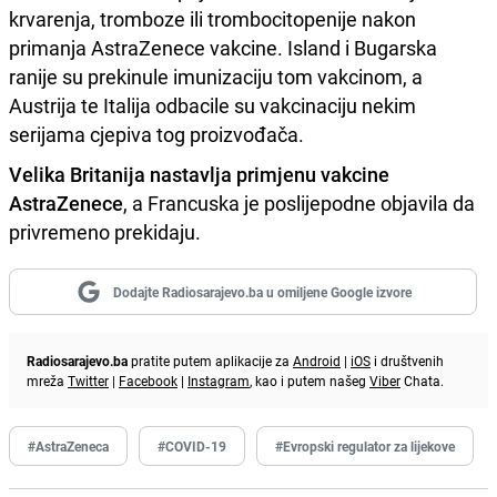
krvarenja, tromboze ili trombocitopenije nakon
primanja AstraZenece vakcine. Island i Bugarska
ranije su prekinule imunizaciju tom vakcinom, a
Austrija te Italija odbacile su vakcinaciju nekim
serijama cjepiva tog proizvođača.
Velika Britanija nastavlja primjenu vakcine
AstraZenece
, a Francuska je poslijepodne objavila da
privremeno prekidaju.
Dodajte Radiosarajevo.ba u omiljene Google izvore
Radiosarajevo.ba
pratite putem aplikacije za
Android
|
iOS
i društvenih
mreža
Twitter
|
Facebook
|
Instagram
, kao i putem našeg
Viber
Chata.
#AstraZeneca
#COVID-19
#Evropski regulator za lijekove