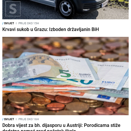
/
SVIJET
I
PRIJE OKO 15H
Krvavi sukob u Grazu: Izboden državljanin BiH
/
SVIJET
I
PRIJE OKO 16H
Dobra vijest za bh. dijasporu u Austriji: Porodicama stiže
dodatna pomoć pred početak škole