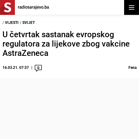
Otvor
/
VIJESTI
/
SVIJET
U četvrtak sastanak evropskog
regulatora za lijekove zbog vakcine
AstraZeneca
16.03.21. 07:37
Fena
0