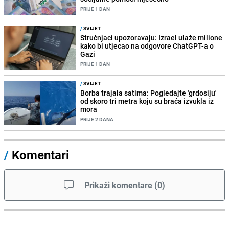
PRIJE 1 DAN
/
SVIJET
Stručnjaci upozoravaju: Izrael ulaže milione
kako bi utjecao na odgovore ChatGPT-a o
Gazi
PRIJE 1 DAN
/
SVIJET
Borba trajala satima: Pogledajte 'grdosiju'
od skoro tri metra koju su braća izvukla iz
mora
PRIJE 2 DANA
/
Komentari
Prikaži komentare
(
0
)