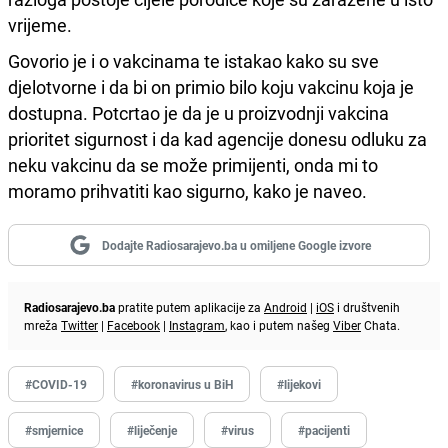
vrijeme.
Govorio je i o vakcinama te istakao kako su sve
djelotvorne i da bi on primio bilo koju vakcinu koja je
dostupna. Potcrtao je da je u proizvodnji vakcina
prioritet sigurnost i da kad agencije donesu odluku za
neku vakcinu da se može primijenti, onda mi to
moramo prihvatiti kao sigurno, kako je naveo.
Dodajte Radiosarajevo.ba u omiljene Google izvore
Radiosarajevo.ba
pratite putem aplikacije za
Android
|
iOS
i društvenih
mreža
Twitter
|
Facebook
|
Instagram
, kao i putem našeg
Viber
Chata.
#COVID-19
#koronavirus u BiH
#lijekovi
#smjernice
#liječenje
#virus
#pacijenti