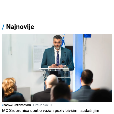
/
Najnovije
/
BOSNA I HERCEGOVINA
I
PRIJE OKO 1H
MC Srebrenica uputio važan poziv bivšim i sadašnjim