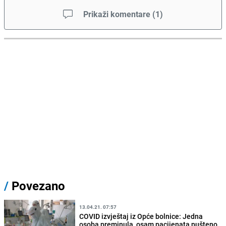
Prikaži komentare
(
1
)
/
Povezano
13.04.21. 07:57
COVID izvještaj iz Opće bolnice: Jedna
osoba preminula, osam pacijenata pušteno