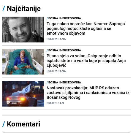
/
Najčitanije
/
BOSNA I HERCEGOVINA
Tuga nakon nesreće kod Neuma: Supruga
poginulog motocikliste oglasila se
emotivnom objavom
PRIJE 2 DANA
/
BOSNA I HERCEGOVINA
Pijana sjela za volan: Osiguranje odbilo
isplatu štete na vozilu koje je slupala Anja
Ljubojević
PRIJE 2 DANA
/
BOSNA I HERCEGOVINA
Nastavak provokacija: MUP RS oduzeo
zastavu s ljiljanima i sankcionisao vozača iz
Bosanskog Novog
PRIJE 1 DAN
/
Komentari