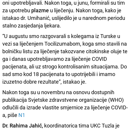
oni upotrebljavali. Nakon toga, u junu, formirali su tim
za upotrebu
plazme
u liječenju. Nakon toga, kako je
istakao dr. Umihanić, uslijedilo je u narednom periodu
stalno zasjedanja ljekara.
“U augustu smo razgovarali s kolegama iz Turske u
vezi sa liječenjem Tocilizumabom, koga smo stavili na
bolničku listu za liječenje takozvane citokinske oluje te
ga i danas upotrebljavamo za liječenje COVID
pacijenata, ali uz strogo kontrolisanim situacijama. Do
sad smo kod 18 pacijenata to upotrijebili i imamo
izuzetno dobre rezultate“, istakao je.
Nakon toga su u novembru na osnovu dostupnih
publikacija Svjetske zdravstvene organizacije (WHO)
odlučili da izrade vlastite smjernice za liječenje COVID-
a, piše
N1
Dr. Rahima Jahić,
koordinatorica tima UKC Tuzla je