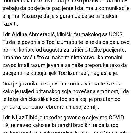
momenta kad se utvrdi da je neko pozitivan, da timovi
trebaju da posjete te pacijente i da imaju komunikacije
s njima. Kazao je da je siguran da će se ta praksa
razviti.
I
dr. Aldina Ahmetagić,
klinički farmakolog sa UCKS
Tuzla je govorila o Tocilizumabu te je rekla da ga u ovoj
bolnici koriste od augusta za kritično teške pacijente.
“Imamo sreću što su naše ministarstvo i kantonalni
zavod imali razumijevanja za naše preporuke tako da
pacijenti ne kupuju lijek Tocilizumab“, naglasila je.
Ona je govorila i o sojevima korona virusa te kazala
kako je usljed britanskog soja povećana smrtnost, i da
je teža klinička slika kod tog soja koji je prisutan od
januara, odnosno februara u našoj zemlji.
I
dr. Nijaz Tihić
je također govorio o sojevima
C
OVID
-
19, te naveo kako se britanski brzo širi te da iz tog
razloga postoje cijele porodice koje su zaražene u isto