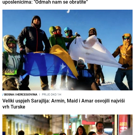
uposlenicima: "Odmah nam se obratite"
/
BOSNA I HERCEGOVINA
I
PRIJE OKO 1H
Veliki uspjeh Sarajlija: Armin, Maid i Amar osvojili najviši
vrh Turske