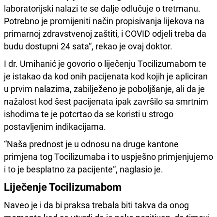
laboratorijski nalazi te se dalje odlučuje o tretmanu.
Potrebno je promijeniti način propisivanja lijekova na
primarnoj zdravstvenoj zaštiti, i
C
OVID
odjeli treba da
budu dostupni 24 sata“, rekao je ovaj doktor.
I dr. Umihanić je govorio o liječenju Tocilizumabom te
je istakao da kod onih pacijenata kod kojih je apliciran
u prvim nalazima, zabilježeno je poboljšanje, ali da je
nažalost kod šest pacijenata ipak završilo sa smrtnim
ishodima te je potcrtao da se koristi u strogo
postavljenim indikacijama.
“Naša prednost je u odnosu na druge kantone
primjena tog Tocilizumaba i to uspješno primjenjujemo
i to je besplatno za pacijente“, naglasio je.
Liječenje Tocilizumabom
Naveo je i da bi praksa trebala biti takva da onog