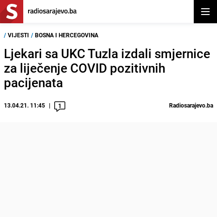
Otvor
/
VIJESTI
/
BOSNA I HERCEGOVINA
Ljekari sa UKC Tuzla izdali smjernice
za liječenje COVID pozitivnih
pacijenata
13.04.21. 11:45
Radiosarajevo.ba
1