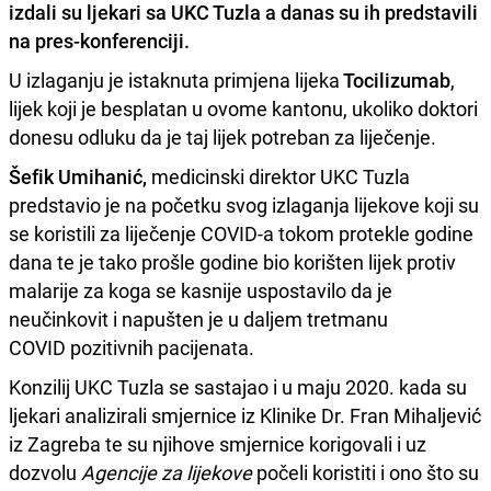
izdali su
ljekari sa UKC Tuzla
a danas su ih predstavili
na pres-konferenciji.
U izlaganju je istaknuta primjena lijeka
Tocilizumab
,
lijek koji je besplatan u ovome kantonu, ukoliko doktori
donesu odluku da je taj lijek potreban za liječenje.
Šefik Umihanić,
medicinski direktor UKC Tuzla
predstavio je na početku svog izlaganja lijekove koji su
se koristili za liječenje COVID-a tokom protekle godine
dana te je tako prošle godine bio korišten lijek protiv
malarije za koga se kasnije uspostavilo da je
neučinkovit i napušten je u daljem tretmanu
COVID pozitivnih pacijenata.
Konzilij UKC Tuzla se sastajao i u maju 2020. kada su
ljekari analizirali smjernice iz Klinike Dr. Fran Mihaljević
iz Zagreba te su njihove smjernice korigovali i uz
dozvolu
Agencije za lijekove
počeli koristiti i ono što su