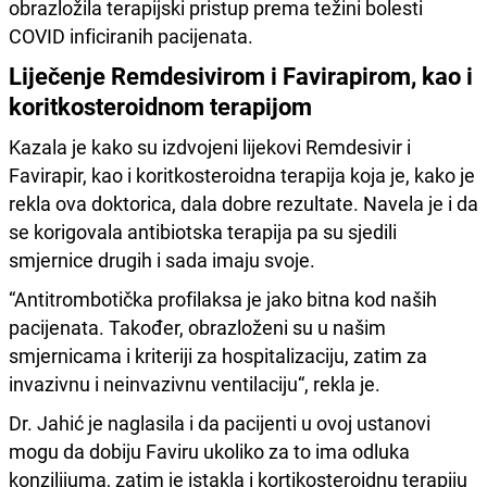
obrazložila terapijski pristup prema težini bolesti
COVID inficiranih pacijenata.
Liječenje Remdesivirom i Favirapirom, kao i
koritkosteroidnom terapijom
Kazala je kako su izdvojeni lijekovi Remdesivir i
Favirapir, kao i koritkosteroidna terapija koja je, kako je
rekla ova doktorica, dala dobre rezultate. Navela je i da
se korigovala antibiotska terapija pa su sjedili
smjernice drugih i sada imaju svoje.
“Antitrombotička profilaksa je jako bitna kod naših
pacijenata. Također, obrazloženi su u našim
smjernicama i kriteriji za hospitalizaciju, zatim za
invazivnu i neinvazivnu ventilaciju“, rekla je.
Dr. Jahić je naglasila i da pacijenti u ovoj ustanovi
mogu da dobiju Faviru ukoliko za to ima odluka
konzilijuma, zatim je istakla i kortikosteroidnu terapiju