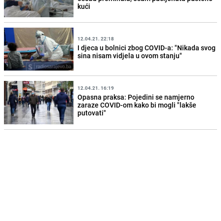
kući
12.04.21. 22:18
I djeca u bolnici zbog COVID-a: "Nikada svog
sina nisam vidjela u ovom stanju"
12.04.21. 16:19
Opasna praksa: Pojedini se namjerno
zaraze COVID-om kako bi mogli "lakše
putovati"