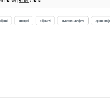
utem našeg
Viber
Chata.
cijenti
#recepti
#lijekovi
#Kanton Sarajevo
#pandemij