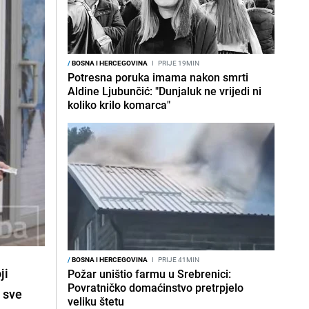
/
BOSNA I HERCEGOVINA
I
PRIJE 19MIN
Potresna poruka imama nakon smrti
Aldine Ljubunčić: "Dunjaluk ne vrijedi ni
koliko krilo komarca"
/
BOSNA I HERCEGOVINA
I
PRIJE 41MIN
ji
Požar uništio farmu u Srebrenici:
Povratničko domaćinstvo pretrpjelo
 sve
veliku štetu