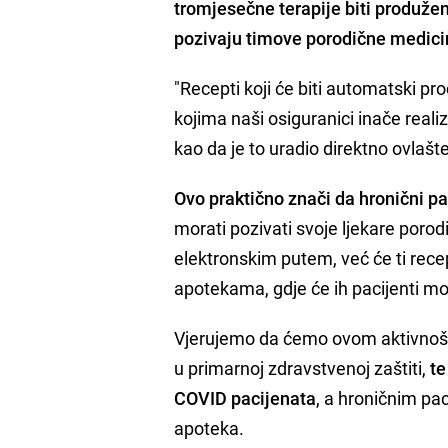
tromjesečne terapije biti produže
pozivaju timove porodične medici
"Recepti koji će biti automatski p
kojima naši osiguranici inače realizu
kao da je to uradio direktno ovlašte
Ovo praktično znači da hronični pac
morati pozivati svoje ljekare porod
elektronskim putem, već će ti rece
apotekama, gdje će ih pacijenti moći 
Vjerujemo da ćemo ovom aktivnošću
u primarnoj zdravstvenoj zaštiti,
te
COVID pacijenata
, a hroničnim p
apoteka.