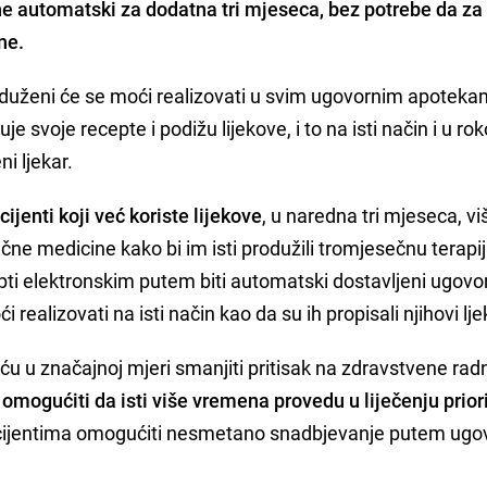
ne automatski za dodatna tri mjeseca
, bez potrebe da za 
ne.
roduženi će se moći realizovati u svim ugovornim apotek
je svoje recepte i podižu lijekove, i to na isti način i u r
ni ljekar.
ijenti koji već koriste lijekove
, u naredna tri mjeseca, v
ične medicine kako bi im isti produžili tromjesečnu terapi
pti elektronskim putem biti automatski dostavljeni ugov
realizovati na isti način kao da su ih propisali njihovi lje
 u značajnoj mjeri smanjiti pritisak na zdravstvene rad
 omogućiti da isti više vremena provedu u liječenju prior
acijentima omogućiti nesmetano snadbjevanje putem ugo