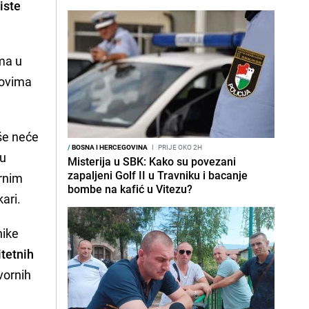
iste
ama u
okovima
iše neće
/
BOSNA I HERCEGOVINA
I
PRIJE OKO 2H
ju
Misterija u SBK: Kako su povezani
zapaljeni Golf II u Travniku i bacanje
ornim
bombe na kafić u Vitezu?
kari.
nike
itetnih
vornih