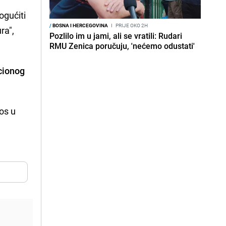
ogućiti
/
BOSNA I HERCEGOVINA
I
PRIJE OKO 2H
ra",
Pozlilo im u jami, ali se vratili: Rudari
RMU Zenica poručuju, 'nećemo odustati'
cionog
os u