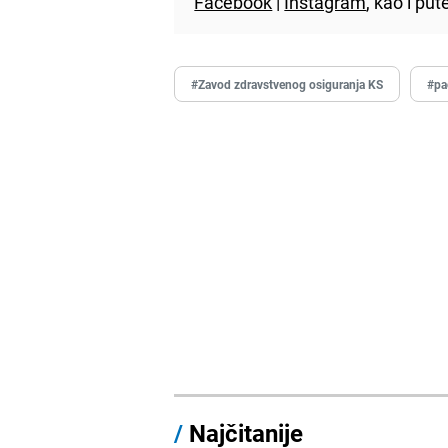
Facebook
|
Instagram
, kao i p
#Zavod zdravstvenog osiguranja KS
#pa
/
Najčitanije