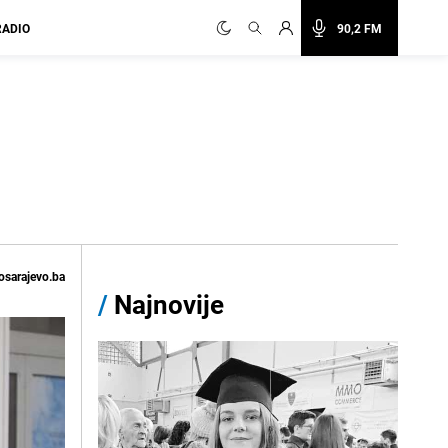
RADIO
90,2 FM
osarajevo.ba
/
Najnovije