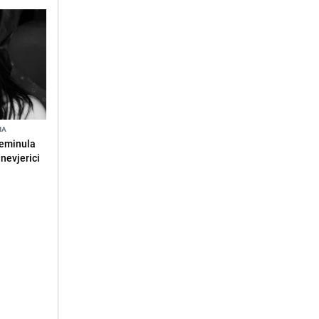
NA
reminula
 nevjerici