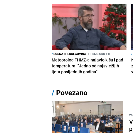
/
BOSNA I HERCEGOVINA
I
PRIJE OKO 11H
/
Meteorolog FHMZ-a najavio kišu i pad
temperatura: "Jedno od najsvježijih
ljeta posljednjih godina"
/
Povezano
25
V
p