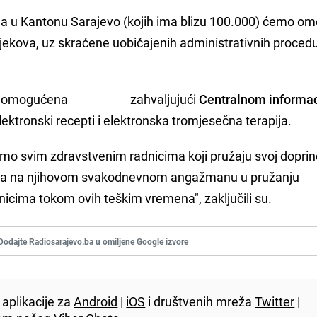
a u Kantonu Sarajevo (kojih ima blizu 100.000) ćemo om
ekova, uz skraćene uobičajenih administrativnih procedu
tivnost omogućena zahvaljujući
Centralnom informa
ektronski recepti i elektronska tromjesečna terapija.
limo svim zdravstvenim radnicima koji pružaju svoj doprin
rusa na njihovom svakodnevnom angažmanu u pružanju
icima tokom ovih teškim vremena", zaključili su.
Dodajte Radiosarajevo.ba u omiljene Google izvore
aplikacije za
Android
|
iOS
i društvenih mreža
Twitter
|