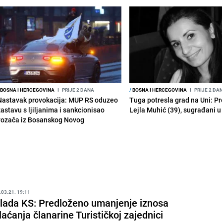
BOSNA I HERCEGOVINA
I
PRIJE 2 DANA
/
BOSNA I HERCEGOVINA
I
PRIJE 2 DA
Nastavak provokacija: MUP RS oduzeo
Tuga potresla grad na Uni: P
zastavu s ljiljanima i sankcionisao
Lejla Muhić (39), sugrađani u
vozača iz Bosanskog Novog
.03.21. 19:11
lada KS: Predloženo umanjenje iznosa
laćanja članarine Turističkoj zajednici