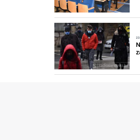
23
N
z