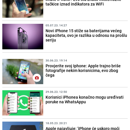
tačkice iznad indikatora za WiFi
05.07.23. 14:27
Novi iPhone 15 stiže sa baterijama većeg
kapaciteta, ovo je razlika u odnosu na prošlu
seriju
30.06.23. 19:14
Provjerite svoj Iphone: Apple trajno briše
fotografije nekim korisnicima, evo zbog
čega
29.06.23. 12:50
Korisnici iPhonea konačno mogu uređivati
poruke na WhatsAppu
18.05.23. 20:21
Apple najavljuje: 'iPhone će uskoro moći