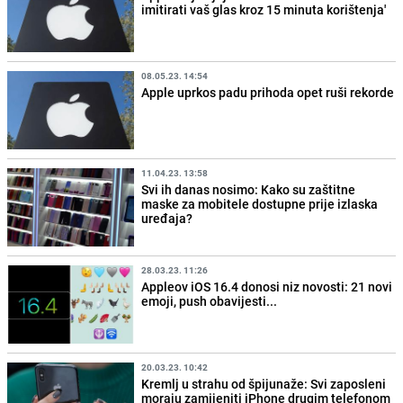
imitirati vaš glas kroz 15 minuta korištenja'
08.05.23. 14:54
Apple uprkos padu prihoda opet ruši rekorde
11.04.23. 13:58
Svi ih danas nosimo: Kako su zaštitne
maske za mobitele dostupne prije izlaska
uređaja?
28.03.23. 11:26
Appleov iOS 16.4 donosi niz novosti: 21 novi
emoji, push obavijesti...
20.03.23. 10:42
Kremlj u strahu od špijunaže: Svi zaposleni
moraju zamijeniti iPhone drugim telefonom