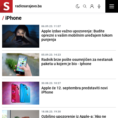
Otvor
/
iPhone
06.09.23. 11:07
Apple izdao važno upozorenje: Budite
oprezni s vašim mobilnim uređajem tokom
punjenja
05.09.23. 14:23
Radnik brze pošte osumnjičen za nestanak
paketa u kojem je bio - Iphone
30.08.23. 10:27
Apple će 12. septembra predstaviti novi
iPhone
18.08.23. 19:30
Ozbiljno upozorenje iz Apple-a: 'Ako ne