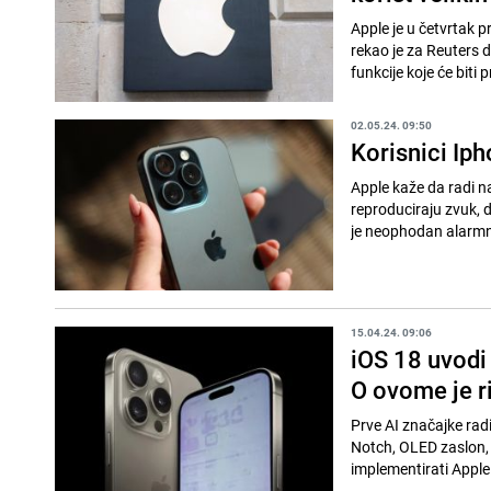
Apple je u četvrtak 
rekao je za Reuters 
funkcije koje će biti p
02.05.24. 09:50
Korisnici Iph
Apple kaže da radi n
reproduciraju zvuk, 
je neophodan alarmni
15.04.24. 09:06
iOS 18 uvodi 
O ovome je r
Prve AI značajke radi
Notch, OLED zaslon, F
implementirati Apple 