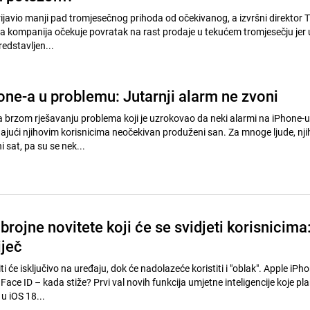
prijavio manji pad tromjesečnog prihoda od očekivanog, a izvršni direktor
da kompanija očekuje povratak na rast prodaje u tekućem tromjesečju jer 
redstavljen...
one-a u problemu: Jutarnji alarm ne zvoni
a brzom rješavanju problema koji je uzrokovao da neki alarmi na iPhone-u
dajući njihovim korisnicima neočekivan produženi san. Za mnoge ljude, nji
 sat, pa su se nek...
brojne novitete koji će se svidjeti korisnicima
iječ
ti će isključivo na uređaju, dok će nadolazeće koristiti i "oblak". Apple iPh
ace ID – kada stiže? Prvi val novih funkcija umjetne inteligencije koje pla
u iOS 18...