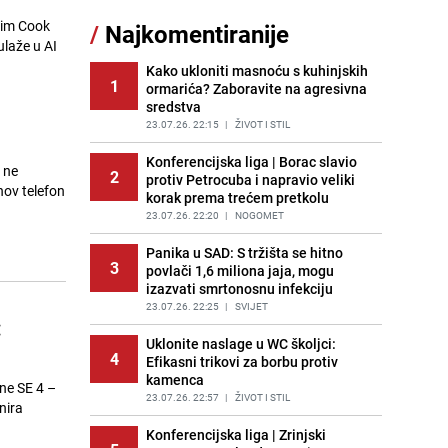
sankcionisao vozača iz Bosanskog
 Tim Cook
/
Najkomentiranije
Novog
ulaže u AI
PRIJE 1 DAN
|
BOSNA I HERCEGOVINA
Kako ukloniti masnoću s kuhinjskih
1
ormarića? Zaboravite na agresivna
Pojavili su vam se mravi u kući? Bez
12
sredstva
brige, ovo su najbolji načini da ih se
riješite
23.07.26. 22:15
|
ŽIVOT I STIL
PRIJE 2 DANA
|
ŽIVOT I STIL
Konferencijska liga | Borac slavio
 ne
2
protiv Petrocuba i napravio veliki
Kao iz slastičarne: Rolada od
hov telefon
13
korak prema trećem pretkolu
čokolade i kokosa bez pečenja,
jednostavan desert bez imalo muke
23.07.26. 22:20
|
NOGOMET
PRIJE 1 DAN
|
RECEPTI
Panika u SAD: S tržišta se hitno
3
povlači 1,6 miliona jaja, mogu
Kako izgleda travnjak stadiona
14
izazvati smrtonosnu infekciju
Koševo nakon tri koncerta Dine
Merlina
23.07.26. 22:25
|
SVIJET
:
PRIJE 2 DANA
|
FOTO
Uklonite naslage u WC školjci:
4
Efikasni trikovi za borbu protiv
Tajna savršenog makedonskog
15
kamenca
ajvara: Stari recept za kremast i
one SE 4 –
bogat okus
23.07.26. 22:57
|
ŽIVOT I STIL
nira
PRIJE 1 DAN
|
RECEPTI
Konferencijska liga | Zrinjski