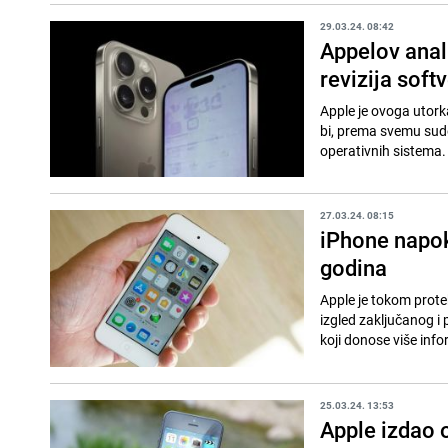
29.03.24. 08:42
Appelov anali
revizija soft
Apple je ovoga utork
bi, prema svemu sudeć
operativnih sistema
27.03.24. 08:15
iPhone napok
godina
Apple je tokom prote
izgled zaključanog i
koji donose više infor
25.03.24. 13:53
Apple izdao 