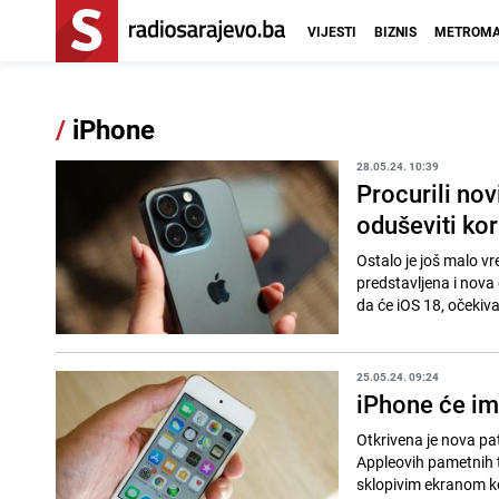
VIJESTI
BIZNIS
METROMA
/
iPhone
28.05.24. 10:39
Procurili nov
oduševiti kor
Ostalo je još malo 
predstavljena i nova
da će iOS 18, očekivan
25.05.24. 09:24
iPhone će im
Otkrivena je nova pat
Appleovih pametnih te
sklopivim ekranom ko