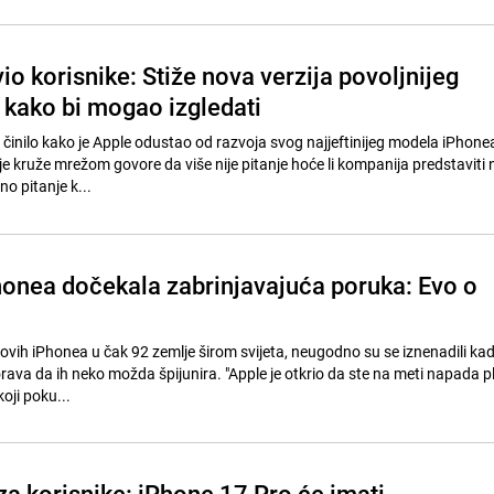
o korisnike: Stiže nova verzija povoljnijeg
 kako bi mogao izgledati
 činilo kako je Apple odustao od razvoja svog najjeftinijeg modela iPhone
je kruže mrežom govore da više nije pitanje hoće li kompanija predstaviti
ino pitanje k...
honea dočekala zabrinjavajuća poruka: Evo o
eovih iPhonea u čak 92 zemlje širom svijeta, neugodno su se iznenadili kad
rava da ih neko možda špijunira. "Apple je otkrio da ste na meti napada 
oji poku...
 za korisnike: iPhone 17 Pro će imati