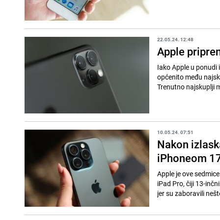
22.05.24. 12:48
Apple pripre
Iako Apple u ponudi i
općenito među najskup
Trenutno najskuplji 
10.05.24. 07:51
Nakon izlaska
iPhoneom 1
Apple je ove sedmice 
iPad Pro, čiji 13-inčn
jer su zaboravili nešt