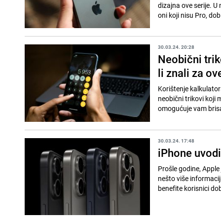
dizajna ove serije. 
oni koji nisu Pro, dobi
30.03.24. 20:28
Neobični trik
li znali za o
Korištenje kalkulator
neobični trikovi koji
omogućuje vam brisa
30.03.24. 17:48
iPhone uvodi
Prošle godine, Apple
nešto više informacij
benefite korisnici dob