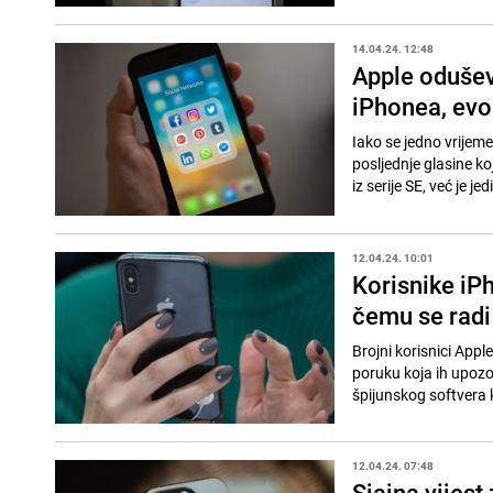
14.04.24. 12:48
Apple oduševi
iPhonea, evo
Iako se jedno vrijeme
posljednje glasine ko
iz serije SE, već je jed
12.04.24. 10:01
Korisnike iP
čemu se radi
Brojni korisnici Appl
poruku koja ih upozo
špijunskog softvera k
12.04.24. 07:48
Sjajna vijest