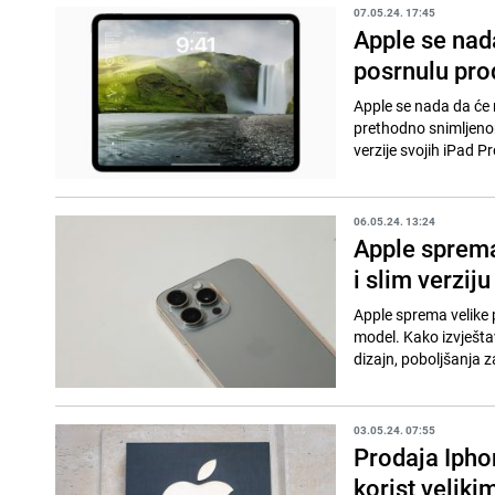
07.05.24. 17:45
Apple se nad
posrnulu pro
Apple se nada da će n
prethodno snimljenom 
verzije svojih iPad Pro
06.05.24. 13:24
Apple sprema
i slim verziju
Apple sprema velike p
model. Kako izvještav
dizajn, poboljšanja z
03.05.24. 07:55
Prodaja Iphon
korist velik