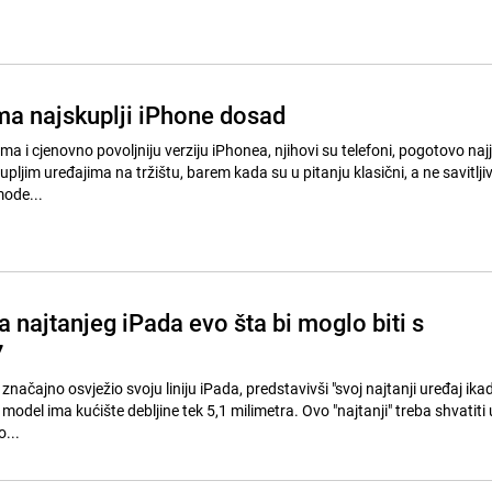
ma najskuplji iPhone dosad
ma i cjenovno povoljniju verziju iPhonea, njihovi su telefoni, pogotovo najj
ljim uređajima na tržištu, barem kada su u pitanju klasični, a ne savitljiv
mode...
 najtanjeg iPada evo šta bi moglo biti s
7
značajno osvježio svoju liniju iPada, predstavivši "svoj najtanji uređaj ikad
i model ima kućište debljine tek 5,1 milimetra. Ovo "najtanji" treba shvatiti
o...