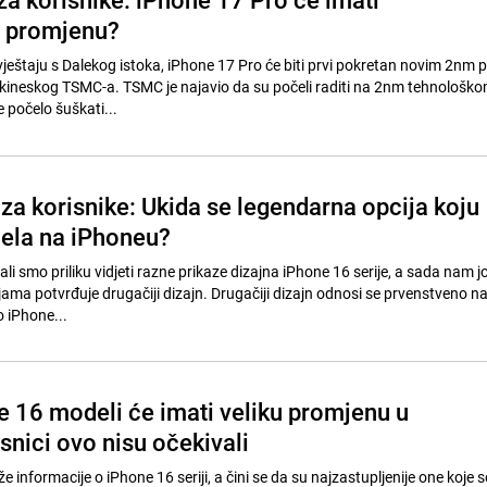
u promjenu?
ještaju s Dalekog istoka, iPhone 17 Pro će biti prvi pokretan novim 2nm
 kineskog TSMC-a. TSMC je najavio da su počeli raditi na 2nm tehnološk
 počelo šuškati...
za korisnike: Ukida se legendarna opcija koju
jela na iPhoneu?
ali smo priliku vidjeti razne prikaze dizajna iPhone 16 serije, a sada nam j
ijama potvrđuje drugačiji dizajn. Drugačiji dizajn odnosi se prvenstveno n
o iPhone...
e 16 modeli će imati veliku promjenu u
snici ovo nisu očekivali
 informacije o iPhone 16 seriji, a čini se da su najzastupljenije one koje s