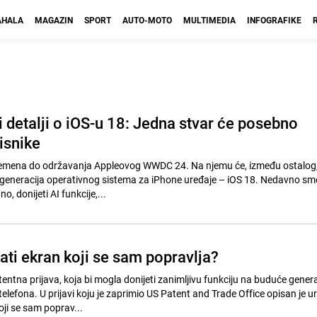
HALA
MAGAZIN
SPORT
AUTO-MOTO
MULTIMEDIA
INFOGRAFIKE
i detalji o iOS-u 18: Jedna stvar će posebno
isnike
vremena do održavanja Appleovog WWDC 24. Na njemu će, između ostalog, 
 generacija operativnog sistema za iPhone uređaje – iOS 18. Nedavno sm
o, donijeti AI funkcije,...
ati ekran koji se sam popravlja?
entna prijava, koja bi mogla donijeti zanimljivu funkciju na buduće genera
lefona. U prijavi koju je zaprimio US Patent and Trade Office opisan je u
ji se sam poprav...