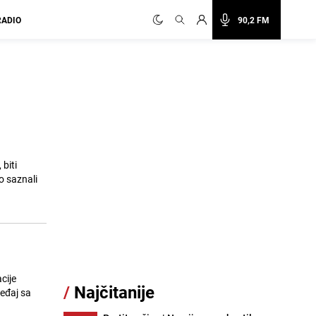
RADIO
90,2 FM
biti
o saznali
cije
/
Najčitanije
ređaj sa