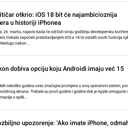
tičar otkrio: iOS 18 bit će najambicioznija
vera u historiji iPhonea
a, 26. marta, najavio kada će održati svoju godišnju developersku konfere
i, trebala započeti predstavljanjem iOS-a 18 te ostalih novih funkcija nj
. Nedugo nakon...
on dobiva opciju koju Androidi imaju već 15
klih nekoliko godina uveo značajne promjene u svoj operativni sistem, pon
 početnog ekrana. Trebale su proći godine i godine dok je Apple omogućio
macija o aplik...
ozbiljno upozorenje: 'Ako imate iPhone, odma