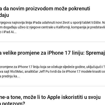
a da novim proizvodom može pokrenuti
daju
jegova najnovija linija iPada udahnuti novi život u sporiji tablet tržište. N
događaju uživo iz njegove centrale u Kaliforniji, kompanija je predstavil
 i iPad Ai...
 velike promjene za iPhone 17 liniju: Sprema
romjene za iPhone 17 liniju koja se očekuje sljedeće godine, uključujući i "
a sajt 9to5Mac, analitičar Jeff Pu tvrdi da će iPhone 17 modele krasiti o
a prednju ka...
e-a tone, može li to Apple iskoristiti u svoju
im potezom?