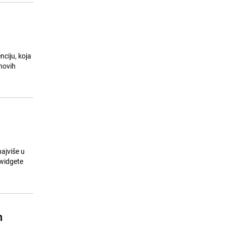
nciju, koja
ihovih
ajviše u
 widgete
h