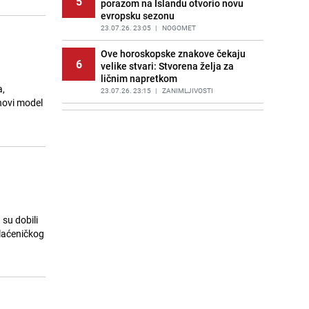
5
porazom na Islandu otvorio novu
evropsku sezonu
23.07.26. 23:05
|
NOGOMET
Ove horoskopske znakove čekaju
6
velike stvari: Stvorena želja za
ličnim napretkom
a,
23.07.26. 23:15
|
ZANIMLJIVOSTI
 novi model
Advokat porodice Aldine Jahić:
7
"Tražimo maksimalnu kaznu za
Anisa Kalajdžića"
23.07.26. 23:15
|
BOSNA I HERCEGOVINA
Offermann pozvao vijećnike u
8
Sarajevu na otpor usvajanju
Kvadranta C: "Pokažite kičmu"
23.07.26. 23:15
|
BOSNA I HERCEGOVINA
 su dobili
plaćeničkog
Matematička mozgalica: Pronađite
9
tajanstveni broj koji uvijek daje isti
rezultat
23.07.26. 23:20
|
ZANIMLJIVOSTI
"Odlazim, sa planete putujem...":