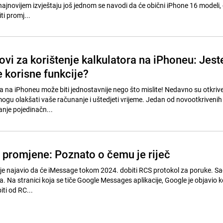
U najnovijem izvještaju još jednom se navodi da će obični iPhone 16 modeli
ti promj...
ovi za korištenje kalkulatora na iPhoneu: Jest
ve korisne funkcije?
a na iPhoneu može biti jednostavnije nego što mislite! Nedavno su otkrive
 mogu olakšati vaše računanje i uštedjeti vrijeme. Jedan od novootkrivenih
nje pojedinačn...
 promjene: Poznato o čemu je riječ
 je najavio da će iMessage tokom 2024. dobiti RCS protokol za poruke. 
a. Na stranici koja se tiče Google Messages aplikacije, Google je objavio k
iti od RC...