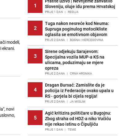
Pratite uživo | Nevrijeme zahvatilo
1
Sloveniju, oluje idu prema Hrvatskoj
PRIJE 1 DAN
|
REGIJA
Tuga nakon nesreće kod Neuma:
2
Supruga poginulog motocikliste
oglasila se emotivnom objavom
PRIJE 2 DANA
|
BOSNA I HERCEGOVINA
ači modeli,
i ekrani.
Sirene odjekuju Sarajevom:
3
Specijalna vozila MUP-a KS na
ulicama, poduzimaju se mjere
opreza
PRIJE 2 DANA
|
CRNA HRONIKA
Dragan Bursać: Zamislite da je
4
policija iz Federacije ovako upala u
RS - gorjela bi cijela regija!
PRIJE 2 DANA
|
JA MISLIM
a", novi
Agić kritizira političare u Bugojnu:
 uslovno,
5
Zbog straha od HDZ-a niko Vučiću
nije rekao istinu o Čipuljiću
PRIJE 1 DAN
|
TEME