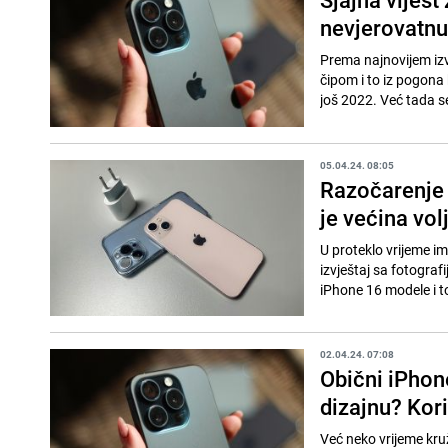
nevjerovatn
Prema najnovijem izv
čipom i to iz pogona
još 2022. Već tada se
05.04.24. 08:05
Razočarenje 
je većina vol
U proteklo vrijeme im
izvještaj sa fotograf
iPhone 16 modele i t
02.04.24. 07:08
Obični iPhon
dizajnu? Kori
Već neko vrijeme kruže