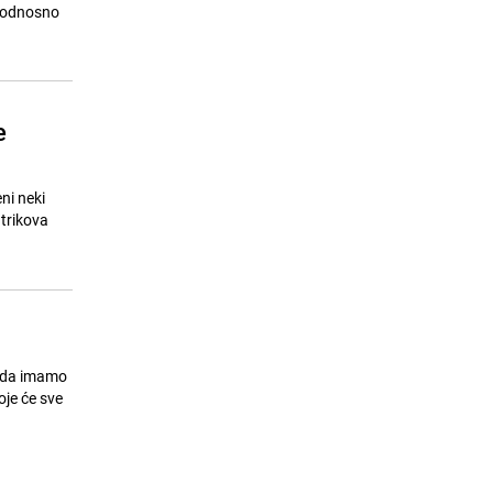
24.07.26. 06:55
|
REGIJA
, odnosno
e
ni neki
 trikova
Sada imamo
oje će sve