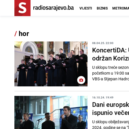
VIJESTI
BIZNIS
METROMA
/
hor
08.04.25. 22:00
KoncertiDA: 
održan Koriz
U sklopu treće sezon
početkom u 19:00 sa
VBS-a Stjepan Hadrov
16.10.24. 19:49
Dani europsk
ispunio več
U sklopu obilježavanj
2024. godine se na "