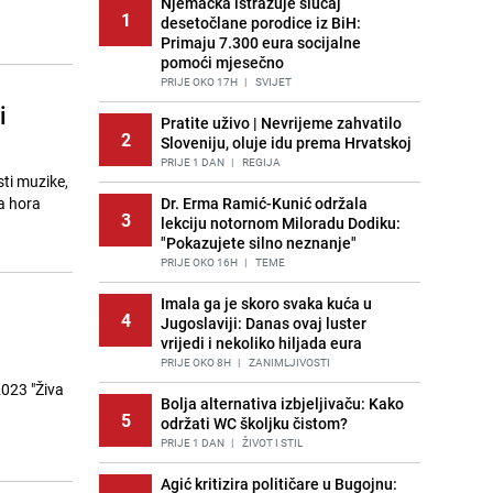
Njemačka istražuje slučaj
1
desetočlane porodice iz BiH:
Primaju 7.300 eura socijalne
pomoći mjesečno
PRIJE OKO 17H
|
SVIJET
i
Pratite uživo | Nevrijeme zahvatilo
2
Sloveniju, oluje idu prema Hrvatskoj
PRIJE 1 DAN
|
REGIJA
ti muzike,
a hora
Dr. Erma Ramić-Kunić održala
3
lekciju notornom Miloradu Dodiku:
"Pokazujete silno neznanje"
PRIJE OKO 16H
|
TEME
Imala ga je skoro svaka kuća u
4
Jugoslaviji: Danas ovaj luster
vrijedi i nekoliko hiljada eura
PRIJE OKO 8H
|
ZANIMLJIVOSTI
2023 "Živa
Bolja alternativa izbjeljivaču: Kako
5
održati WC školjku čistom?
PRIJE 1 DAN
|
ŽIVOT I STIL
Agić kritizira političare u Bugojnu: