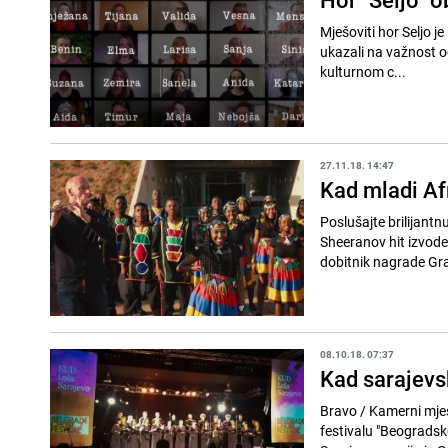
Mješoviti hor Seljo j
ukazali na važnost o
kulturnom c...
27.11.18. 14:47
Kad mladi Af
Poslušajte brilijant
Sheeranov hit izvode
dobitnik nagrade Gra
08.10.18. 07:37
Kad sarajevs
Bravo / Kamerni mje
festivalu "Beogradsk