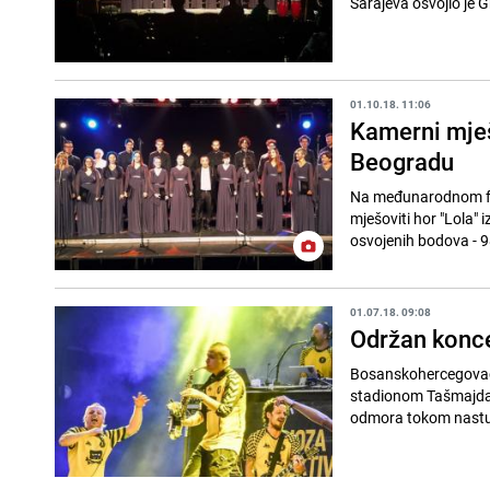
Sarajeva osvojio je G
01.10.18. 11:06
Kamerni mješo
Beogradu
Na međunarodnom fes
mješoviti hor "Lola" i
osvojenih bodova - 98
01.07.18. 09:08
Održan konce
Bosanskohercegovačk
stadionom Tašmajdana.
odmora tokom nastupa