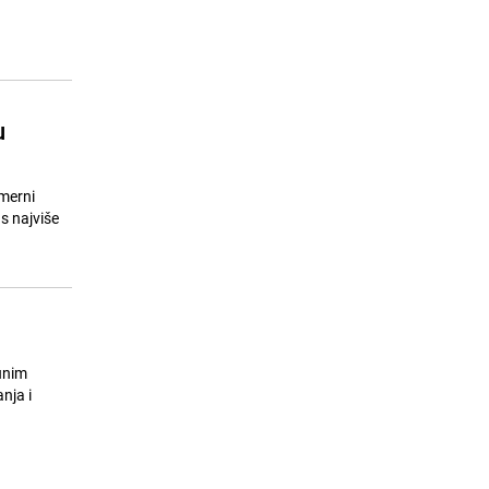
Krug 99 oštro protiv odluke CIK-a:
15
"Bošnjački, hrvatski i srpski član"
nije ustavna formulacija
24.07.26. 16:38
|
BOSNA I HERCEGOVINA
u
merni
 s najviše
unim
nja i