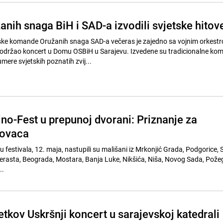
anih snaga BiH i SAD-a izvodili svjetske hitov
pske komande Oružanih snaga SAD-a večeras je zajedno sa vojnim orkest
održao koncert u Domu OSBiH u Sarajevu. Izvedene su tradicionalne kom
umere svjetskih poznatih zvij...
ino-Fest u prepunoj dvorani: Priznanje za
ovaca
u festivala, 12. maja, nastupili su mališani iz Mrkonjić Grada, Podgorice,
rasta, Beograda, Mostara, Banja Luke, Nikšića, Niša, Novog Sada, Pože
..
tkov Uskršnji koncert u sarajevskoj katedrali