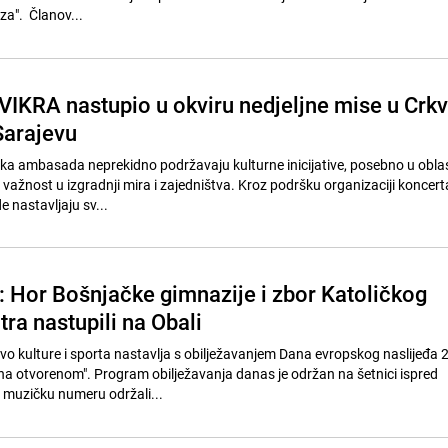
za". Članov...
VIKRA nastupio u okviru nedjeljne mise u Crkv
Sarajevu
ačka ambasada neprekidno podržavaju kulturne inicijative, posebno u oblas
 važnost u izgradnji mira i zajedništva. Kroz podršku organizaciji koncert
nastavljaju sv...
': Hor Bošnjačke gimnazije i zbor Katoličkog
ra nastupili na Obali
vo kulture i sporta nastavlja s obilježavanjem Dana evropskog naslijeđa 
 na otvorenom". Program obilježavanja danas je održan na šetnici ispred
u muzičku numeru održali...