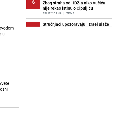
6
Zbog straha od HDZ-a niko Vučiću
nije rekao istinu o Čipuljiću
PRIJE 2 DANA
|
TEME
Stručnjaci upozoravaju: Izrael ulaže
 povodom
7
milione kako bi utjecao na
a u
odgovore ChatGPT-a o Gazi
PRIJE OKO 19H
|
SVIJET
Znate li šta Dino Merlin pojede prije
8
izlaska na scenu? Njegov ritual
iznenadio mnoge
PRIJE 2 DANA
|
SHOWBIZ
Pijana sjela za volan: Osiguranje
9
odbilo isplatu štete na vozilu koje je
 Svete
slupala Anja Ljubojević
sni i
PRIJE 2 DANA
|
BOSNA I HERCEGOVINA
Akcija na Dobrinji: Specijalci MUP-a
10
KS opkolili zgradu
PRIJE 2 DANA
|
LOKALNE TEME
Nastavak provokacija: MUP RS
11
oduzeo zastavu s ljiljanima i