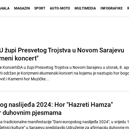
HALA
MAGAZIN
SPORT
AUTO-MOTO
MULTIMEDIA
INFOGRAFIKE
U župi Presvetog Trojstva u Novom Sarajevu
meni koncert"
e KoncertiDA u župi Presvetog Trojstva u Novom Sarajevu u utorak, 8. apri
ti održan je Korizmeni ekumenski koncert na kojemu je nastupio hor bog
ić i Kamerni hor Muzičke...
og naslijeđa 2024: Hor "Hazreti Hamza"
er duhovnim pjesmama
a tradicionalne manifestacije "Dani europskog naslijeđa 2024", u srijedu 
Šetnici kulture" u Sarajevu predstavilo Udruženje za afirmaciju duhovne mu