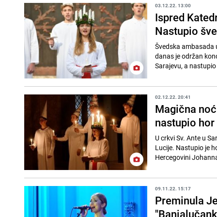
03.12.22. 13:00
Ispred Kated
Nastupio šve
Švedska ambasada u B
danas je održan konc
Sarajevu, a nastupi
02.12.22. 20:41
Magična noć:
nastupio hor
U crkvi Sv. Ante u Sa
Lucije. Nastupio je
Hercegovini Johanna 
09.11.22. 15:17
Preminula Je
"Banjalučank