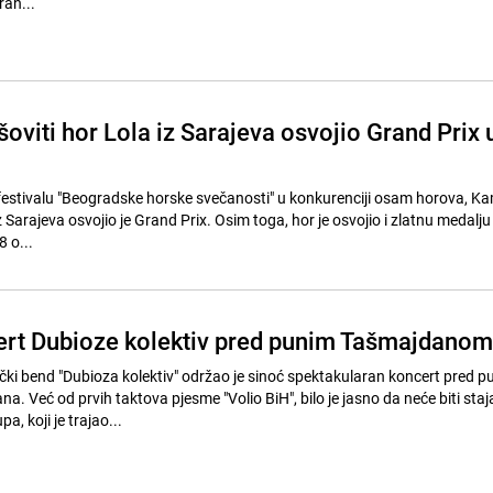
ran...
viti hor Lola iz Sarajeva osvojio Grand Prix 
tivalu "Beogradske horske svečanosti" u konkurenciji osam horova, Ka
z Sarajeva osvojio je Grand Prix. Osim toga, hor je osvojio i zlatnu medalju
 o...
rt Dubioze kolektiv pred punim Tašmajdanom
i bend "Dubioza kolektiv" održao je sinoć spektakularan koncert pred p
 Već od prvih taktova pjesme "Volio BiH", bilo je jasno da neće biti staja
, koji je trajao...