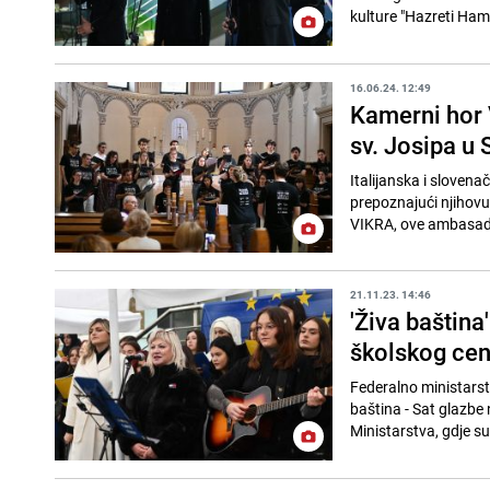
kulture "Hazreti Ham
16.06.24. 12:49
Kamerni hor 
sv. Josipa u 
Italijanska i sloven
prepoznajući njihovu
VIKRA, ove ambasade 
21.11.23. 14:46
'Živa baština
školskog cent
Federalno ministarst
baština - Sat glazbe
Ministarstva, gdje s