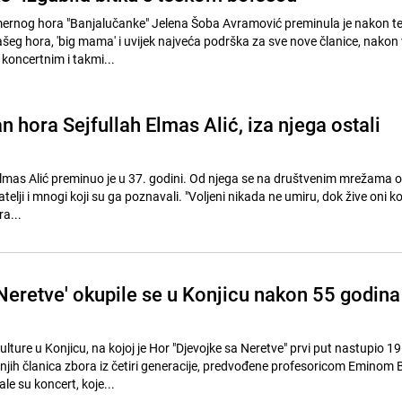
ernog hora "Banjalučanke" Jelena Šoba Avramović preminula je nakon t
ašeg hora, 'big mama' i uvijek najveća podrška za sve nove članice, nakon 
 koncertnim i takmi...
 hora Sejfullah Elmas Alić, iza njega ostali
Elmas Alić preminuo je u 37. godini. Od njega se na društvenim mrežama 
atelji i mnogi koji su ga poznavali. "Voljeni nikada ne umiru, dok žive oni koji
ra...
 Neretve' okupile se u Konjicu nakon 55 godina
ture u Konjicu, na kojoj je Hor "Djevojke sa Neretve" prvi put nastupio 1
jih članica zbora iz četiri generacije, predvođene profesoricom Eminom B
e su koncert, koje...