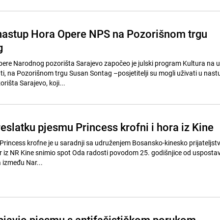
nastup Hora Opere NPS na Pozorišnom trgu
g
re Narodnog pozorišta Sarajevo započeo je julski program Kultura na ul
i, na Pozorišnom trgu Susan Sontag –posjetitelji su mogli uživati u nas
išta Sarajevo, koji...
eslatku pjesmu Princess krofni i hora iz Kine
r Princess krofne je u saradnji sa udruženjem Bosansko-kinesko prijateljstv
r iz NR Kine snimio spot Oda radosti povodom 25. godišnjice od usposta
 između Nar...
objavio pjesmu s antifašističkom porukom