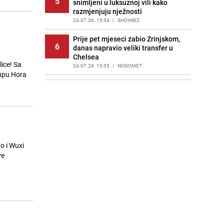
5
snimljeni u luksuznoj vili kako
razmjenjuju nježnosti
24.07.26. 15:54
|
SHOWBIZ
Prije pet mjeseci zabio Zrinjskom,
6
danas napravio veliki transfer u
Chelsea
ice! Sa
24.07.26. 15:55
|
NOGOMET
tupu Hora
Ekološki savjet vrtlarima: Pomozite
7
ježevima prilagodbom vaše ograde
24.07.26. 16:00
|
ŽIVOT I STIL
Detalji akcije u Sarajevu: Traži se
8
pritvor za Malika Mušanovića, imao
33 kilograma droge i pištolj
o i Wuxi
24.07.26. 16:00
|
CRNA HRONIKA
ve
Smijenjeni lider opozicije u Turskoj
9
osnovao partiju: Nova stranka već
je druga najveća u zemlji
24.07.26. 16:15
|
SVIJET
Bosanac krao parfeme po Hrvatskoj
10
vrijedne 1.000 KM, uhapšen u