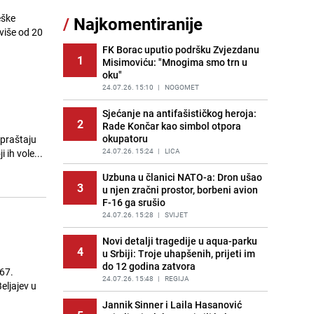
sankcionisao vozača iz Bosanskog
eške
/
Najkomentiranije
Novog
više od 20
PRIJE 2 DANA
|
BOSNA I HERCEGOVINA
FK Borac uputio podršku Zvjezdanu
1
Misimoviću: "Mnogima smo trn u
Kao iz slastičarne: Rolada od
12
oku"
čokolade i kokosa bez pečenja,
jednostavan desert bez imalo muke
24.07.26. 15:10
|
NOGOMET
PRIJE 2 DANA
|
RECEPTI
Sjećanje na antifašističkog heroja:
2
Rade Končar kao simbol otpora
Tajna savršenog makedonskog
13
okupatoru
opraštaju
ajvara: Stari recept za kremast i
bogat okus
24.07.26. 15:24
|
LICA
 ih vole...
PRIJE 2 DANA
|
RECEPTI
Uzbuna u članici NATO-a: Dron ušao
3
u njen zračni prostor, borbeni avion
Tuga potresla grad na Uni:
14
F-16 ga srušio
Preminula Lejla Muhić (39),
sugrađani u nevjerici
24.07.26. 15:28
|
SVIJET
PRIJE 2 DANA
|
BOSNA I HERCEGOVINA
Novi detalji tragedije u aqua-parku
4
u Srbiji: Troje uhapšenih, prijeti im
Borba trajala satima: Pogledajte
15
do 12 godina zatvora
'grdosiju' od skoro tri metra koju su
967.
braća izvukla iz mora
24.07.26. 15:48
|
REGIJA
eljajev u
PRIJE 1 DAN
|
SVIJET
Jannik Sinner i Laila Hasanović