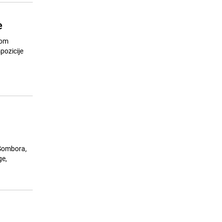
e
rom
pozicije
 Sombora,
ge,