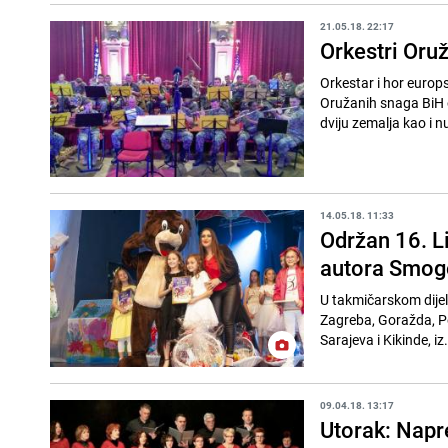
21.05.18. 22:17
Orkestri Oruž
Orkestar i hor euro
Oružanih snaga BiH 
dviju zemalja kao i n
14.05.18. 11:33
Održan 16. L
autora Smog
U takmičarskom dijel
Zagreba, Goražda, Pe
Sarajeva i Kikinde, iz.
09.04.18. 13:17
Utorak: Napre