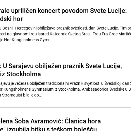
rale upriličen koncert povodom Svete Lucije:
dski hor
osni i Hercegovini obilježava praznik svjetlosti, dan Svete Lucije. Tim
ert na glavnom trgu ispred Katedrale Svetog Srca - Trgu Fra Grge Martić
o je Hor Kungsholmens Gymn...
 U Sarajevu obilježen praznik Svete Lucije,
 iz Stockholma
rajevu je večeras obilježen tradicionalni Praznik svjetlosti u Švedskoj, dan
 hor Kungsholmens Gymnasium iz Stockholma. Ambasadorica Švedske u Bo
Strömquist bila je do...
lena Šoba Avramović: Članica hora
e" izgubila bitku s teškom bolešću