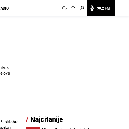
RADIO
90,2 FM
la, s
oslova
/
Najčitanije
16. oktobra
zike i