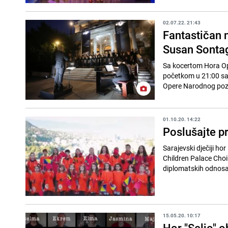
02.07.22. 21:43
Fantastičan 
Susan Sonta
Sa kocertom Hora Ope
početkom u 21:00 sat
Opere Narodnog pozor
01.10.20. 14:22
Poslušajte pr
Sarajevski dječiji ho
Children Palace Choi
diplomatskih odnosa
15.05.20. 10:17
Hor "Seljo" 