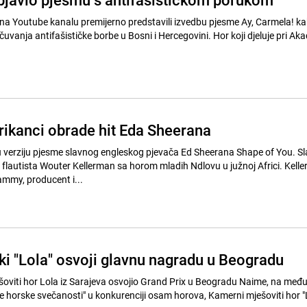
e na Youtube kanalu premijerno predstavili izvedbu pjesme Ay, Carmela! ka
čuvanja antifašističke borbe u Bosni i Hercegovini. Hor koji djeluje pri 
rikanci obrade hit Eda Sheerana
nu verziju pjesme slavnog engleskog pjevača Ed Sheerana Shape of You. Sl
 flautista Wouter Kellerman sa horom mladih Ndlovu u južnoj Africi. Kell
mmy, producent i...
ki "Lola" osvoji glavnu nagradu u Beogradu
šoviti hor Lola iz Sarajeva osvojio Grand Prix u Beogradu Naime, na m
e horske svečanosti" u konkurenciji osam horova, Kamerni mješoviti hor "L