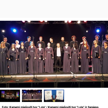
Foto: Kamerni mješoviti hor "Lola" / Kamerni mješoviti hor "Lola" iz Sarajeva