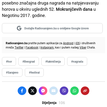
posebno značajna druga nagrada na natpjevavanju
horova u okviru uglednih 52.
Mokranjčevih dana
u
Negotinu 2017. godine.
Dodajte Radiosarajevo.ba u omiljene Google izvore
Radiosarajevo.ba
pratite putem aplikacije za
Android
|
iOS
i društvenih
mreža
Twitter
|
Facebook
|
Instagram
, kao i putem našeg
Viber
Chata.
#hor
#Beograd
#takmičenja
#nagrada
#Sarajevo
#festival
106
Dijeljenja