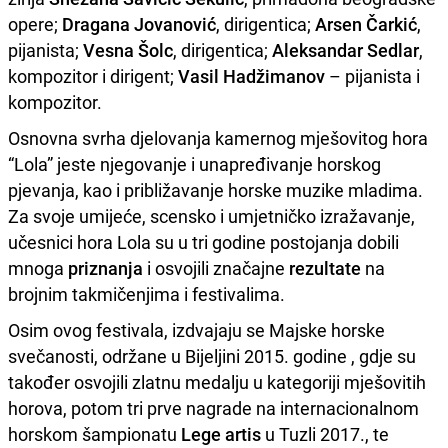
opere;
Dragana Jovanović
, dirigentica;
Arsen Čarkić
,
pijanista;
Vesna Šolc
, dirigentica;
Aleksandar Sedlar
,
kompozitor i dirigent;
Vasil Hadžimanov
– pijanista i
kompozitor.
Osnovna svrha djelovanja kamernog mješovitog hora
“Lola” jeste njegovanje i unapređivanje horskog
pjevanja, kao i približavanje horske muzike mladima.
Za svoje umijeće, scensko i umjetničko izražavanje,
učesnici hora Lola su u tri godine postojanja dobili
mnoga
priznanja
i osvojili značajne
rezultate
na
brojnim takmičenjima i festivalima.
Osim ovog festivala, izdvajaju se Majske horske
svečanosti, održane u Bijeljini 2015. godine , gdje su
također osvojili zlatnu medalju u kategoriji mješovitih
horova, potom tri prve nagrade na internacionalnom
horskom šampionatu
Lege artis
u Tuzli 2017., te