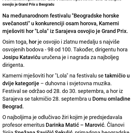
osvojio je Grand Prix u Beogradu
Na međunarodnom festivalu "Beogradske horske
svečanosti" u konkurenciji osam horova, Kamerni
mješoviti hor "Lola" iz Sarajeva osvojio je
Grand Prix.
Osim toga,
hor
je osvojio i zlatnu medalju s najviše
osvojenih bodova - 98 od 100. Također, dirigentu hora
Josipu Kataviću
uručena je i nagrada za najboljeg
dirigenta.
Kamerni mješoviti hor "Lola" na festivalu se
takmičio u
dvije kategorije
– duhovna i svjetovna muzika.
Festival se održao od 28. do 30. septembra, a hor iz
Sarajeva se takmičio 28. septembra u
Domu omladine
Beograd.
O najboljima je odlučivao žiri kojim je predsjedavala
profesor emeritus
Darinka Matić – Marović
. Članovi
žirija
Snežana Savičić Sekulić
, primadona beogradske