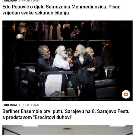
/
KULTURA
I
PRIJE 1 DAN
Edo Popović o djelu Semezdina Mehmedinovića: Pisac
vrijedan svake sekunde čitanja
/
KULTURA
I
PRIJE 1 DAN
Berliner Ensemble prvi put u Sarajevu na 8. Sarajevo Festu
s predstavom "Brechtovi duhovi"