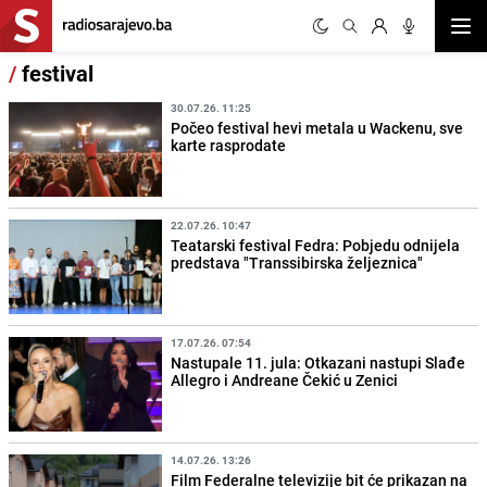
Otvor
/
festival
30.07.26. 11:25
Počeo festival hevi metala u Wackenu, sve
karte rasprodate
22.07.26. 10:47
Teatarski festival Fedra: Pobjedu odnijela
predstava "Transsibirska željeznica"
17.07.26. 07:54
Nastupale 11. jula: Otkazani nastupi Slađe
Allegro i Andreane Čekić u Zenici
14.07.26. 13:26
Film Federalne televizije bit će prikazan na