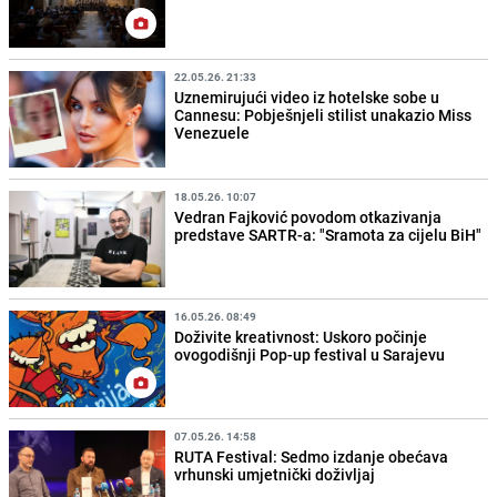
22.05.26. 21:33
Uznemirujući video iz hotelske sobe u
Cannesu: Pobješnjeli stilist unakazio Miss
Venezuele
18.05.26. 10:07
Vedran Fajković povodom otkazivanja
predstave SARTR-a: "Sramota za cijelu BiH"
16.05.26. 08:49
Doživite kreativnost: Uskoro počinje
ovogodišnji Pop-up festival u Sarajevu
07.05.26. 14:58
RUTA Festival: Sedmo izdanje obećava
vrhunski umjetnički doživljaj