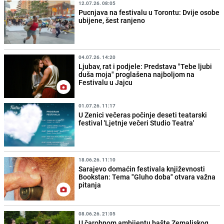
12.07.26. 08:05
Pucnjava na festivalu u Torontu: Dvije osobe
ubijene, šest ranjeno
04.07.26. 14:20
Ljubav, rat i podjele: Predstava "Tebe ljubi
duša moja" proglašena najboljom na
Festivalu u Jajcu
01.07.26. 11:17
U Zenici večeras počinje deseti teatarski
festival 'Ljetnje večeri Studio Teatra'
18.06.26. 11:10
Sarajevo domaćin festivala književnosti
Bookstan: Tema "Gluho doba" otvara važna
pitanja
08.06.26. 21:05
U čarobnom ambijentu bašte Zemaljskog