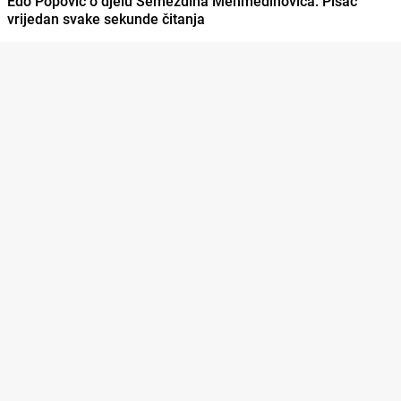
Edo Popović o djelu Semezdina Mehmedinovića: Pisac
vrijedan svake sekunde čitanja