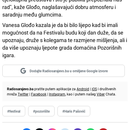
rad", kaže Glođo, naglašavajući dobru atmosferu i
saradnju među glumcima.
Vanesa Glođo kazala je da bi bilo lijepo kad bi imali
mogućnost da na Festivalu budu koji dan duže, da se
upoznaju, druže s kolegama te razmjene mišljenja, ali i
da više upoznaju ljepote grada domaćina Pozorišnih
igara.
Dodajte Radiosarajevo.ba u omiljene Google izvore
Radiosarajevo.ba
pratite putem aplikacije za
Android
|
iOS
i društvenih
mreža
Twitter
|
Facebook
|
Instagram
, kao i putem našeg
Viber
Chata.
#festival
#pozorište
#Haris Pašović