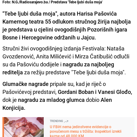
Foto: N.G./Radiosarajevo.ba / Predstava 'Tebe ljubi duša moja'
"Tebe ljubi duša moja", autora Harisa Pašovića
Kamernog teatra 55 odlukom stručnog žirija najbolja
je predstava u cjelini ovogodišnjih Pozorišnih igara
Bosne i Hercegovine održanih u Jajcu.
Stručni živi ovogodišnjeg izdanja Festivala: Nataša
Gvozdenović, Anita Milićević i Mirza Ćatibušić odlučli
su da Pašoviću dodijele i
nagradu za najboljeg
reditelja
za režiju predstave "Tebe ljubi duša moja".
Glumačke nagrade
pripale su, kad je riječ o
Pašovićevoj predstavi,
Gordani Boban i Vanesi Glođo,
dok je
nagradu za mladog glumca
dobio
Alen
Konjicija.
TRENDING
U FBiH nema jedinstvene evidencije o
povučenom mesu s tržišta: Inspektori izrekli
kazne od 48.000 KM