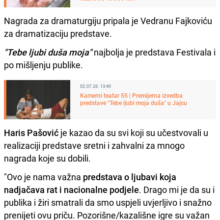
Nagrada za dramaturgiju pripala je Vedranu Fajkoviću
za dramatizaciju predstave.
"Tebe ljubi duša moja"
najbolja je predstava Festivala i
po mišljenju publike.
02.07.26. 13:40
Kamerni teatar 55 | Premijerna izvedba
predstave "Tebe ljubi moja duša" u Jajcu
Haris Pašović
je kazao da su svi koji su učestvovali u
realizaciji predstave sretni i zahvalni za mnogo
nagrada koje su dobili.
"Ovo je nama važna
predstava o ljubavi koja
nadjačava rat i nacionalne podjele
. Drago mi je da su i
publika i žiri smatrali da smo uspjeli uvjerljivo i snažno
prenijeti ovu priču. Pozorišne/kazališne igre su važan