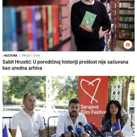
/
KULTURA
I
PRIJE 1 DAN
Sabit Hrustić: U porodičnoj historiji prošlost nije sačuvana
kao uredna arhiva