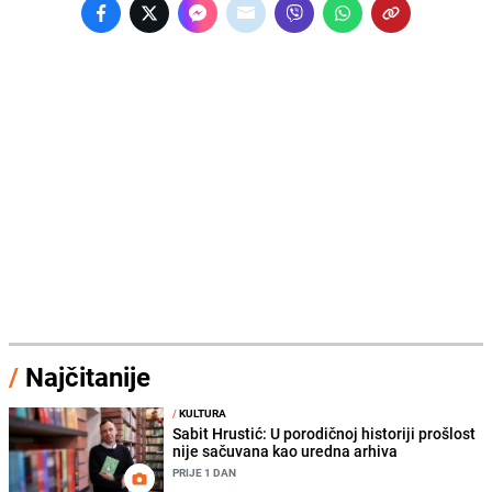
/
Najčitanije
/
KULTURA
Sabit Hrustić: U porodičnoj historiji prošlost
nije sačuvana kao uredna arhiva
PRIJE 1 DAN