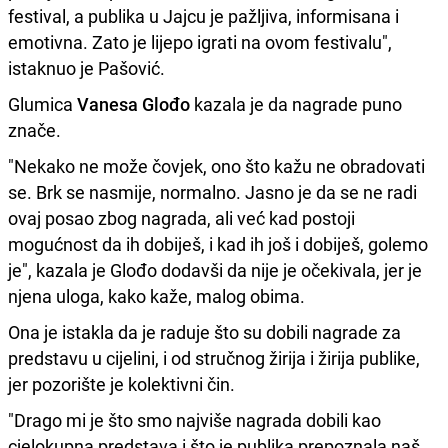
festival, a publika u Jajcu je pažljiva, informisana i
emotivna. Zato je lijepo igrati na ovom festivalu",
istaknuo je Pašović.
Glumica
Vanesa Glođo
kazala je da nagrade puno
znače.
"Nekako ne može čovjek, ono što kažu ne obradovati
se. Brk se nasmije, normalno. Jasno je da se ne radi
ovaj posao zbog nagrada, ali već kad postoji
mogućnost da ih dobiješ, i kad ih još i dobiješ, golemo
je", kazala je Glođo dodavši da nije je očekivala, jer je
njena uloga, kako kaže, malog obima.
Ona je istakla da je raduje što su dobili nagrade za
predstavu u cijelini, i od stručnog žirija i žirija publike,
jer pozorište je kolektivni čin.
"Drago mi je što smo najviše nagrada dobili kao
cjelokupna predstava i što je publika prepoznala naš