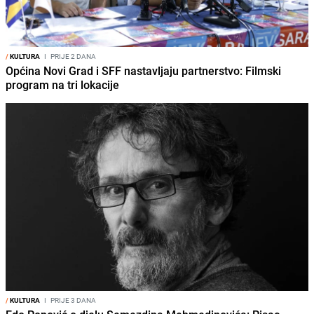
/
KULTURA
I
PRIJE 2 DANA
Općina Novi Grad i SFF nastavljaju partnerstvo: Filmski
program na tri lokacije
/
KULTURA
I
PRIJE 3 DANA