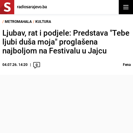
Otvor
/
METROMAHALA
/
KULTURA
Ljubav, rat i podjele: Predstava "Tebe
ljubi duša moja" proglašena
najboljom na Festivalu u Jajcu
04.07.26. 14:20
Fena
0