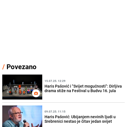
/
Povezano
15.07.25. 12:29
Haris Pašović i "Svijet mogućnosti": Dirljiva
drama stiže na Festival u Budvu 16. jula
09.07.25. 11:15
Haris Pašović: Ubijanjem nevinih ljudi u
Srebrenici nestao je čitav jedan svijet