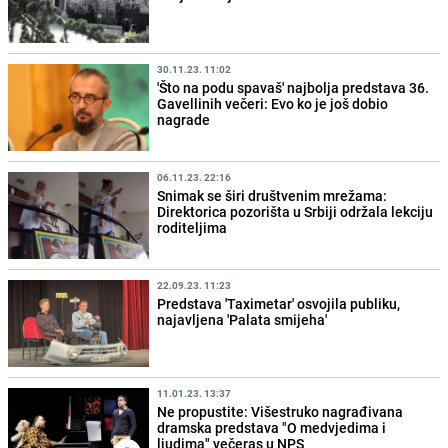
30.11.23. 11:02
'Što na podu spavaš' najbolja predstava 36.
Gavellinih večeri: Evo ko je još dobio
nagrade
06.11.23. 22:16
Snimak se širi društvenim mrežama:
Direktorica pozorišta u Srbiji održala lekciju
roditeljima
22.09.23. 11:23
Predstava 'Taximetar' osvojila publiku,
najavljena 'Palata smijeha'
11.01.23. 13:37
Ne propustite: Višestruko nagrađivana
dramska predstava "O medvjedima i
ljudima" večeras u NPS