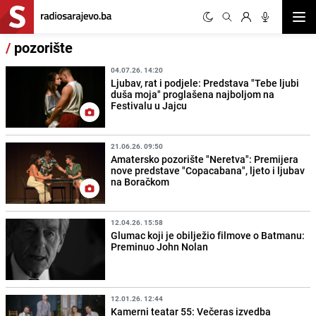
Otvor
/
pozorište
04.07.26. 14:20
Ljubav, rat i podjele: Predstava "Tebe ljubi
duša moja" proglašena najboljom na
Festivalu u Jajcu
21.06.26. 09:50
Amatersko pozorište "Neretva": Premijera
nove predstave "Copacabana", ljeto i ljubav
na Boračkom
12.04.26. 15:58
Glumac koji je obilježio filmove o Batmanu:
Preminuo John Nolan
12.01.26. 12:44
Kamerni teatar 55: Večeras izvedba