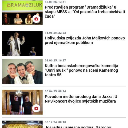
18.09.25. 13:51
Predstavljen program "Dramadžiluka" u
skopu MESS-a: "Od pozorišta treba očekivati
čuda"
11.06.25. 22:32
Holivudska zvijezda John Malkovich ponovo
pred njemačkom publikom
08.06.25. 16:27
Kultna bosanskohercegovačka komedija
"Umri muški" ponovo na sceni Kamernog
teatra 55
30.04.25. 08:24
Povodom međunarodnog dana Jazza: U
NPS koncert dvojice svjetskih muzičara
30.12.24. 08:10
Još jedna uspješna godina: Narodno