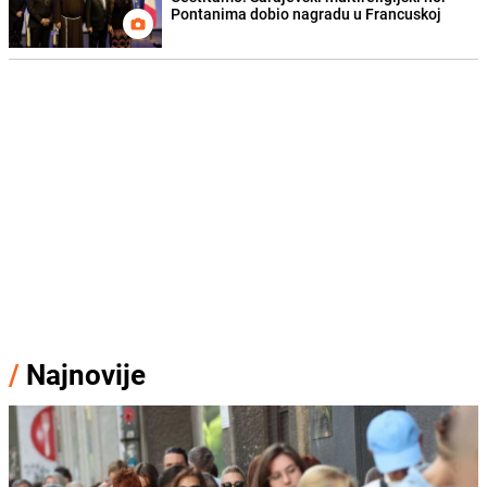
Pontanima dobio nagradu u Francuskoj
/
Najnovije