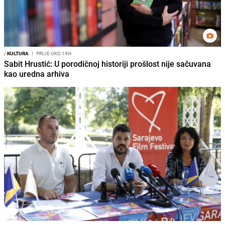
/
KULTURA
I
PRIJE OKO 19H
Sabit Hrustić: U porodičnoj historiji prošlost nije sačuvana
kao uredna arhiva