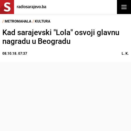
Otvor
/
METROMAHALA
/
KULTURA
Kad sarajevski "Lola" osvoji glavnu
nagradu u Beogradu
08.10.18. 07:37
L. K.