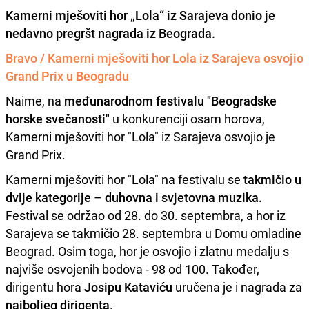
Kamerni mješoviti hor „Lola“ iz Sarajeva donio je
nedavno pregršt nagrada iz Beograda.
Bravo / Kamerni mješoviti hor Lola iz Sarajeva osvojio
Grand Prix u Beogradu
Naime, na
međunarodnom festivalu "Beogradske
horske svečanosti"
u konkurenciji osam horova,
Kamerni mješoviti hor "Lola" iz Sarajeva osvojio je
Grand Prix.
Kamerni mješoviti hor "Lola" na festivalu se
takmičio u
dvije kategorije
–
duhovna i svjetovna muzika.
Festival se održao od 28. do 30. septembra, a hor iz
Sarajeva se takmičio 28. septembra u Domu omladine
Beograd. Osim toga, hor je osvojio i zlatnu medalju s
najviše osvojenih bodova - 98 od 100. Također,
dirigentu hora
Josipu Kataviću
uručena je i nagrada za
najboljeg dirigenta
.