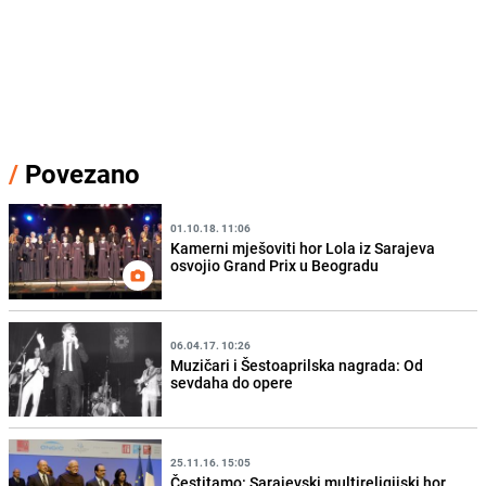
/
Povezano
01.10.18. 11:06
Kamerni mješoviti hor Lola iz Sarajeva
osvojio Grand Prix u Beogradu
06.04.17. 10:26
Muzičari i Šestoaprilska nagrada: Od
sevdaha do opere
25.11.16. 15:05
Čestitamo: Sarajevski multireligijski hor