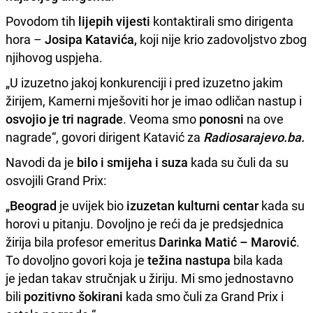
Povodom tih
lijepih vijesti
kontaktirali smo dirigenta
hora –
Josipa Katavića,
koji nije krio zadovoljstvo zbog
njihovog uspjeha.
„U izuzetno jakoj konkurenciji i pred izuzetno jakim
žirijem, Kamerni mješoviti hor je imao odličan nastup i
osvojio je tri nagrade
. Veoma smo
ponosni
na ove
nagrade“, govori dirigent Katavić za
Radiosarajevo.ba.
Navodi da je
bilo i smijeha i suza
kada su čuli da su
osvojili Grand Prix:
„
Beograd
je uvijek bio
izuzetan kulturni centar
kada su
horovi u pitanju. Dovoljno je reći da je predsjednica
žirija bila profesor emeritus
Darinka Matić – Marović
.
To dovoljno govori koja je
težina nastupa
bila kada
je jedan takav stručnjak u žiriju. Mi smo jednostavno
bili
pozitivno šokirani
kada smo čuli za Grand Prix i