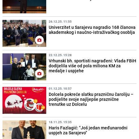
26.12.25. 11:55
Univerzitet u Sarajevu nagradio 168 članova
akademskog i naučno-istraživačkog osoblja
22.12.25. 15:28
Vrhunski bh. sportisti nagrađeni: Vlada FBiH
dodijelila više od pola miliona KM za
medalje i uspjehe
01.12.25. 10:57
Dolcela pokreće slatku prazničnu čaroliju –
podijelite svoje najljepše praznične
trenutke uz Dolcelu
18.11.25. 15:35
Haris Fazlagić: "Još jedan međunarodni
uspjeh za Sarajevo"