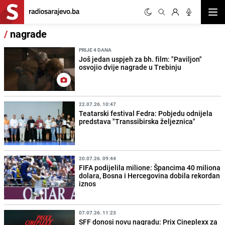
Otvor
/
nagrade
PRIJE 4 DANA
Još jedan uspjeh za bh. film: "Paviljon"
osvojio dvije nagrade u Trebinju
22.07.26. 10:47
Teatarski festival Fedra: Pobjedu odnijela
predstava "Transsibirska željeznica"
20.07.26. 09:44
FIFA podijelila milione: Špancima 40 miliona
dolara, Bosna i Hercegovina dobila rekordan
iznos
07.07.26. 11:23
SFF donosi novu nagradu: Prix Cineplexx za