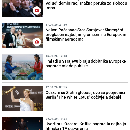
Value" dominirao, snažna poruka za slobodu
Irana
17.01.26. 21:10
Nakon Počasnog Srca Sarajeva: Skarsgård
proglašen najboljim glumcem na Europskim
filmskim nagradama
15.01.26. 12:48
I mladi u Sarajevu biraju dobitnika Evropske
nagrade mlade publike
12.01.26. 07:55
Održani su Zlatni globusi, ovo su pobjednici:
Serija "The White Lotus" doživjela debakl
05.01.26. 15:58
Uvertira u Oscare: Kritika nagradila najbolja
filmska i TV ostvarenja