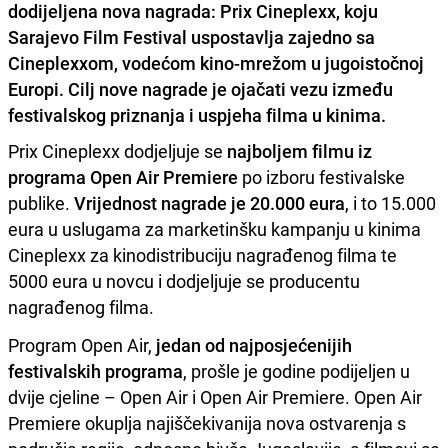
dodijeljena nova nagrada: Prix Cineplexx, koju
Sarajevo Film Festival uspostavlja zajedno sa
Cineplexxom, vodećom kino-mrežom u jugoistočnoj
Europi. Cilj nove nagrade je ojačati vezu između
festivalskog priznanja i uspjeha filma u kinima.
Prix Cineplexx dodjeljuje se
najboljem filmu iz
programa Open Air Premiere
po izboru festivalske
publike.
Vrijednost nagrade je 20.000 eura
, i to 15.000
eura u uslugama za marketinšku kampanju u kinima
Cineplexx za kinodistribuciju nagrađenog filma te
5000 eura u novcu i dodjeljuje se producentu
nagrađenog filma.
Program Open Air,
jedan od najposjećenijih
festivalskih programa
, prošle je godine podijeljen u
dvije cjeline – Open Air i Open Air Premiere. Open Air
Premiere okuplja najiščekivanija nova ostvarenja s