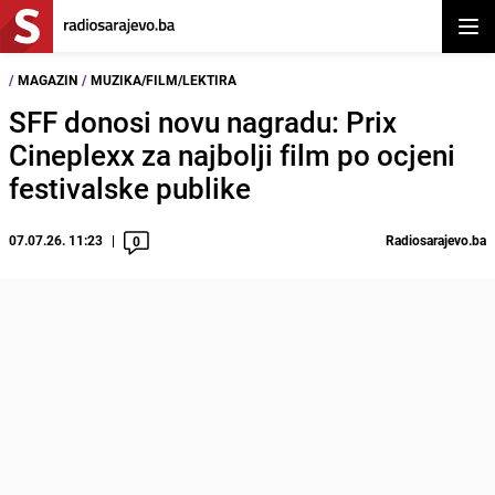
Otvor
/
MAGAZIN
/
MUZIKA/FILM/LEKTIRA
SFF donosi novu nagradu: Prix
Cineplexx za najbolji film po ocjeni
festivalske publike
07.07.26. 11:23
Radiosarajevo.ba
0