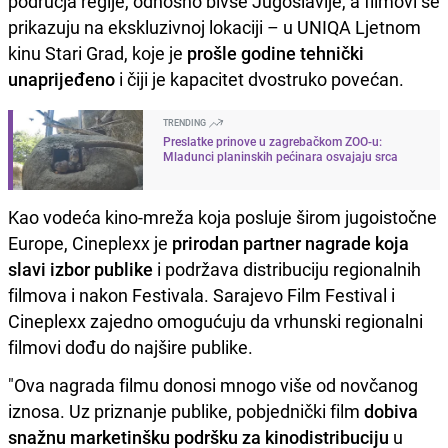
područja regije, odnosno bivše Jugoslavije, a filmovi se
prikazuju na ekskluzivnoj lokaciji – u UNIQA Ljetnom
kinu Stari Grad, koje je
prošle godine tehnički
unaprijeđeno
i čiji je kapacitet dvostruko povećan.
TRENDING
Preslatke prinove u zagrebačkom ZOO-u:
Mladunci planinskih pećinara osvajaju srca
Kao vodeća kino-mreža koja posluje širom jugoistočne
Europe, Cineplexx je
prirodan partner nagrade koja
slavi izbor publike
i podržava distribuciju regionalnih
filmova i nakon Festivala. Sarajevo Film Festival i
Cineplexx zajedno omogućuju da vrhunski regionalni
filmovi dođu do najšire publike.
"Ova nagrada filmu donosi mnogo više od novčanog
iznosa. Uz priznanje publike, pobjednički film
dobiva
snažnu marketinšku podršku za kinodistribuciju
u