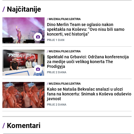
/
Najčitanije
/
MUZIKA/FILM/LEKTIRA
Dino Merlin Team se oglasio nakon
spektakla na Koševu: "Ovo nisu bili samo
koncerti, već historija"
PRIJE 1 DAN
/
MUZIKA/FILM/LEKTIRA
Spektakl na Grbavici: Održana konferencija
za medije uoči velikog konerta The
Prodigyja
PRIJE 2 DANA
/
MUZIKA/FILM/LEKTIRA
Kako se Nataša Bekvalac snalazi u ulozi
fana na koncertu: Snimak s Koševa oduševio
javnost
PRIJE 2 DANA
/
Komentari