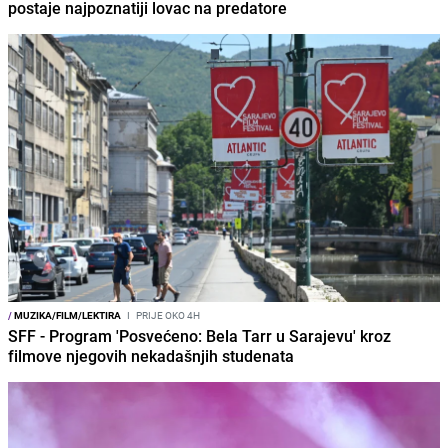
postaje najpoznatiji lovac na predatore
/
MUZIKA/FILM/LEKTIRA
I
PRIJE OKO 4H
SFF - Program 'Posvećeno: Bela Tarr u Sarajevu' kroz
filmove njegovih nekadašnjih studenata