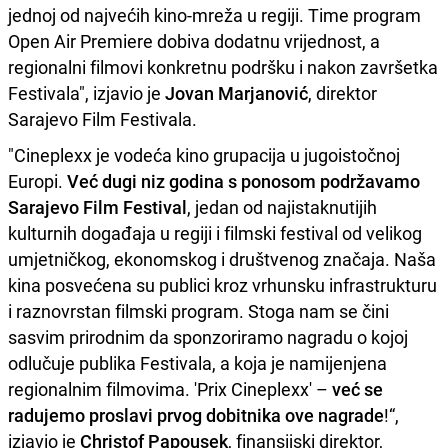
jednoj od najvećih kino-mreža u regiji. Time program
Open Air Premiere dobiva dodatnu vrijednost, a
regionalni filmovi konkretnu podršku i nakon završetka
Festivala", izjavio je
Jovan Marjanović
, direktor
Sarajevo Film Festivala.
"Cineplexx je vodeća kino grupacija u jugoistočnoj
Europi.
Već dugi niz godina s ponosom podržavamo
Sarajevo Film Festival
, jedan od najistaknutijih
kulturnih događaja u regiji i filmski festival od velikog
umjetničkog, ekonomskog i društvenog značaja. Naša
kina posvećena su publici kroz vrhunsku infrastrukturu
i raznovrstan filmski program. Stoga nam se čini
sasvim prirodnim da sponzoriramo nagradu o kojoj
odlučuje publika Festivala, a koja je namijenjena
regionalnim filmovima. 'Prix Cineplexx' –
već se
radujemo proslavi prvog dobitnika ove nagrade
!“,
izjavio je
Christof Papousek
, finansijski direktor,