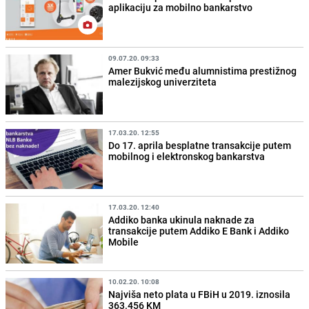
aplikaciju za mobilno bankarstvo
09.07.20. 09:33
Amer Bukvić među alumnistima prestižnog
malezijskog univerziteta
17.03.20. 12:55
Do 17. aprila besplatne transakcije putem
mobilnog i elektronskog bankarstva
17.03.20. 12:40
Addiko banka ukinula naknade za
transakcije putem Addiko E Bank i Addiko
Mobile
10.02.20. 10:08
Najviša neto plata u FBiH u 2019. iznosila
363.456 KM