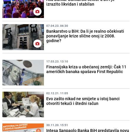
izrazito likvidan i stabilan
07.04.23. 06:30
Bankarstvo u BiH: Da li je realno očekivati
ponavljanje krize slične onoj iz 2008.
godine?
17.03.23. 13:10
Finansijska kriza u obećanoj zemlji: Čak 11
američkih banaka spašava First Republic
02.12.21. 11:05
Evo zašto nikad ne smijete u istoj banci
otvoriti tekući i štedni račun
30.11.20. 15:51
Intesa Sanpaolo Banka BiH predstavila novu