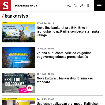
Otvor
/
bankarstvo
17.02.26. 10:22
Novo lice bankarstva u BiH: Brzo i
jednostavno uz Raiffeisen besplatan paket
usluga
06.02.26. 10:08
Zelena budućnost: Više od 25 godina
odgovornog odnosa prema okolišu
10.12.25. 12:20
Nova kultura u bankarstvu: Brzina kao
standard
24.11.25. 15:49
Uspješno realizovan prvi modul Raiffeisen