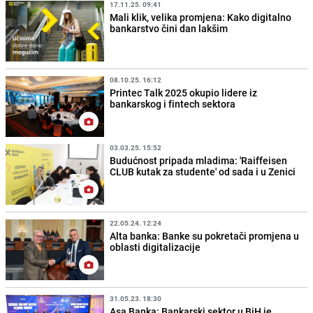
17.11.25. 09:41
Mali klik, velika promjena: Kako digitalno
bankarstvo čini dan lakšim
08.10.25. 16:12
Printec Talk 2025 okupio lidere iz
bankarskog i fintech sektora
03.03.25. 15:52
Budućnost pripada mladima: 'Raiffeisen
CLUB kutak za studente' od sada i u Zenici
22.05.24. 12:24
Alta banka: Banke su pokretači promjena u
oblasti digitalizacije
31.05.23. 18:30
Asa Banka: Bankarski sektor u BiH je