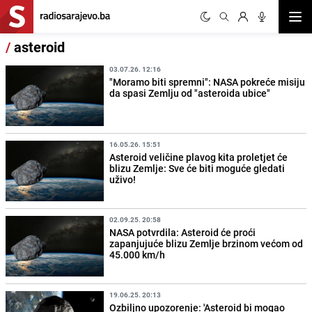
Otvor
/
asteroid
03.07.26. 12:16
"Moramo biti spremni": NASA pokreće misiju
da spasi Zemlju od "asteroida ubice"
16.05.26. 15:51
Asteroid veličine plavog kita proletjet će
blizu Zemlje: Sve će biti moguće gledati
uživo!
02.09.25. 20:58
NASA potvrdila: Asteroid će proći
zapanjujuće blizu Zemlje brzinom većom od
45.000 km/h
19.06.25. 20:13
Ozbiljno upozorenje: 'Asteroid bi mogao