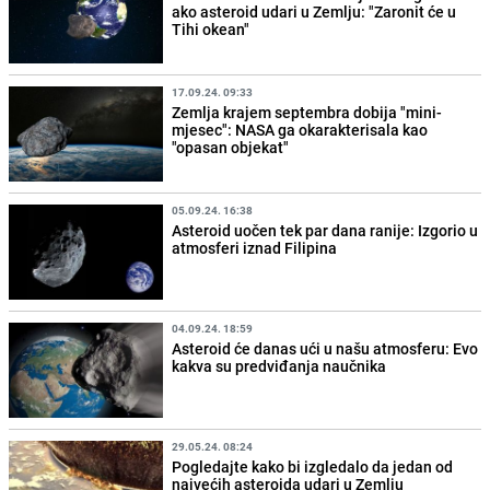
ako asteroid udari u Zemlju: "Zaronit će u
Tihi okean"
17.09.24. 09:33
Zemlja krajem septembra dobija "mini-
mjesec": NASA ga okarakterisala kao
"opasan objekat"
05.09.24. 16:38
Asteroid uočen tek par dana ranije: Izgorio u
atmosferi iznad Filipina
04.09.24. 18:59
Asteroid će danas ući u našu atmosferu: Evo
kakva su predviđanja naučnika
29.05.24. 08:24
Pogledajte kako bi izgledalo da jedan od
najvećih asteroida udari u Zemlju