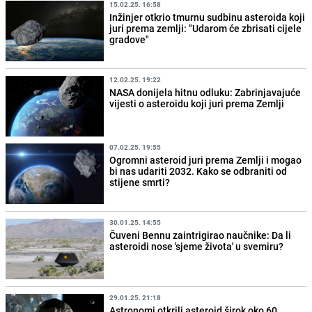
15.02.25. 16:58
Inžinjer otkrio tmurnu sudbinu asteroida koji
juri prema zemlji: "Udarom će zbrisati cijele
gradove"
12.02.25. 19:22
NASA donijela hitnu odluku: Zabrinjavajuće
vijesti o asteroidu koji juri prema Zemlji
07.02.25. 19:55
Ogromni asteroid juri prema Zemlji i mogao
bi nas udariti 2032. Kako se odbraniti od
stijene smrti?
30.01.25. 14:55
Čuveni Bennu zaintrigirao naučnike: Da li
asteroidi nose 'sjeme života' u svemiru?
29.01.25. 21:18
Astronomi otkrili asteroid širok oko 60