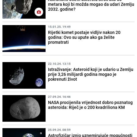
metara koji bi možda mogao da udari Zemlju
2032. godine?
15.01.25. 19:49
Rijetki komet postaje vidljiv nakon 20
godina: Ovo su upute ako ga želite
promatrati
22.10.24. 13:15
Istraživanje: Asteroid koji je udario u Zemlju
prije 3,26 milijardi godina mogao je
pokrenuti život
27.09.24. 16:46
NASA procijenila vrijednost dobro poznatog
asteroida: Riječ je o 200 kvadriliona KM
25.09.24. 08:59
Astrofizičar iznio uznemirujuće mogućnosti