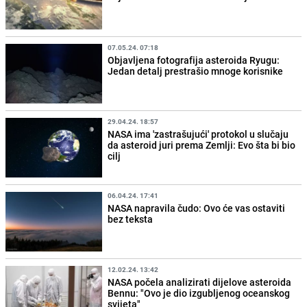
07.05.24. 07:18
Objavljena fotografija asteroida Ryugu:
Jedan detalj prestrašio mnoge korisnike
29.04.24. 18:57
NASA ima 'zastrašujući' protokol u slučaju
da asteroid juri prema Zemlji: Evo šta bi bio
cilj
06.04.24. 17:41
NASA napravila čudo: Ovo će vas ostaviti
bez teksta
12.02.24. 13:42
NASA počela analizirati dijelove asteroida
Bennu: "Ovo je dio izgubljenog oceanskog
svijeta"