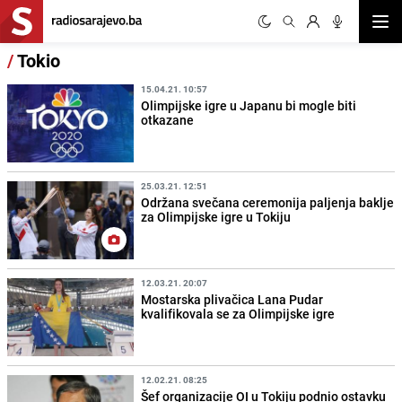
Otvor
/
Tokio
15.04.21. 10:57
Olimpijske igre u Japanu bi mogle biti
otkazane
25.03.21. 12:51
Održana svečana ceremonija paljenja baklje
za Olimpijske igre u Tokiju
12.03.21. 20:07
Mostarska plivačica Lana Pudar
kvalifikovala se za Olimpijske igre
12.02.21. 08:25
Šef organizacije OI u Tokiju podnio ostavku