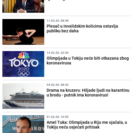
11.03.20. 08:48
Plesač u invalidskim kolicima ostavlja
publiku bez daha
14.02.20. 22:30
Olimpijada u Tokiju neće biti otkazana zbog
koronavirusa
04.02.20. 08:43
Drama na kruzeru: Hiljade ljudi na karantinu
u brodu - putnik ima koronavirus!
01.02.20. 16:55
Amel Tuka: Olimpijada u Riju me ojačala, u
Tokiju neću osjećati pritisak