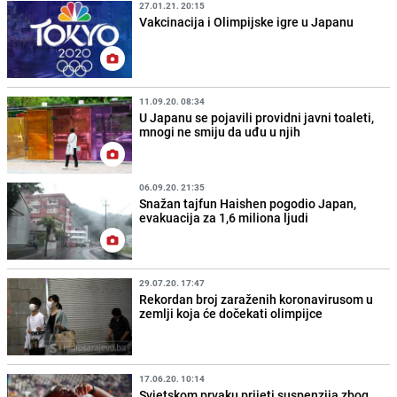
27.01.21. 20:15
Vakcinacija i Olimpijske igre u Japanu
11.09.20. 08:34
U Japanu se pojavili providni javni toaleti,
mnogi ne smiju da uđu u njih
06.09.20. 21:35
Snažan tajfun Haishen pogodio Japan,
evakuacija za 1,6 miliona ljudi
29.07.20. 17:47
Rekordan broj zaraženih koronavirusom u
zemlji koja će dočekati olimpijce
17.06.20. 10:14
Svjetskom prvaku prijeti suspenzija zbog