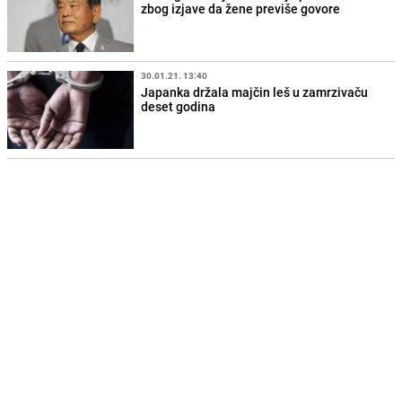
zbog izjave da žene previše govore
30.01.21. 13:40
Japanka držala majčin leš u zamrzivaču
deset godina