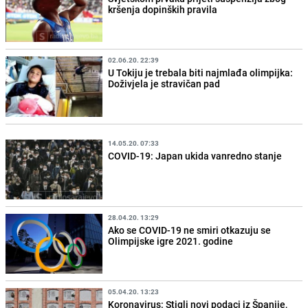
kršenja dopinških pravila
02.06.20. 22:39
U Tokiju je trebala biti najmlađa olimpijka:
Doživjela je stravičan pad
14.05.20. 07:33
COVID-19: Japan ukida vanredno stanje
28.04.20. 13:29
Ako se COVID-19 ne smiri otkazuju se
Olimpijske igre 2021. godine
05.04.20. 13:23
Koronavirus: Stigli novi podaci iz Španije,