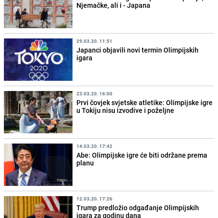
Njemačke, ali i - Japana
29.03.20. 11:51
Japanci objavili novi termin Olimpijskih
igara
23.03.20. 16:00
Prvi čovjek svjetske atletike: Olimpijske igre
u Tokiju nisu izvodive i poželjne
14.03.20. 17:42
Abe: Olimpijske igre će biti održane prema
planu
12.03.20. 17:26
Trump predložio odgađanje Olimpijskih
igara za godinu dana