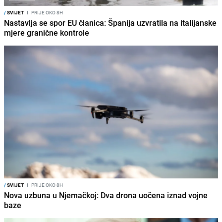
/
SVIJET
I
PRIJE OKO 8H
Nastavlja se spor EU članica: Španija uzvratila na italijanske
mjere granične kontrole
/
SVIJET
I
PRIJE OKO 8H
Nova uzbuna u Njemačkoj: Dva drona uočena iznad vojne
baze