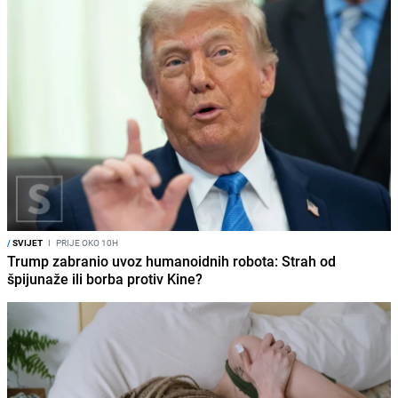
/
SVIJET
I
PRIJE OKO 10H
Trump zabranio uvoz humanoidnih robota: Strah od
špijunaže ili borba protiv Kine?