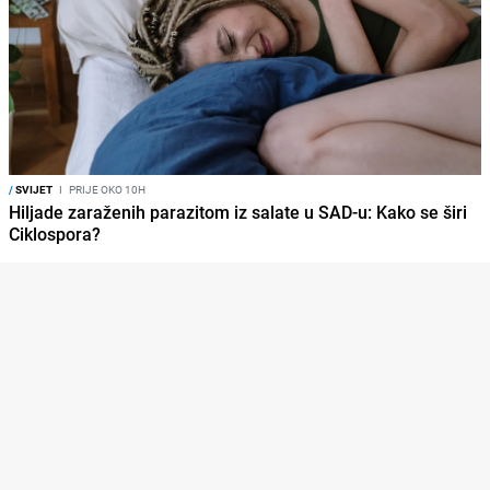
/
SVIJET
I
PRIJE OKO 10H
Hiljade zaraženih parazitom iz salate u SAD-u: Kako se širi
Ciklospora?