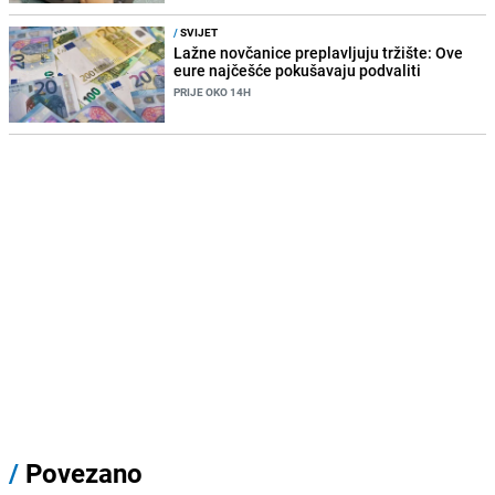
/
SVIJET
Lažne novčanice preplavljuju tržište: Ove
eure najčešće pokušavaju podvaliti
PRIJE OKO 14H
/
Povezano