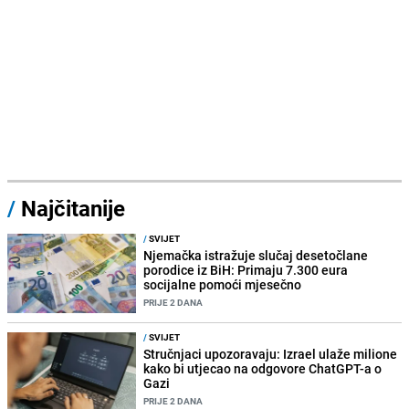
/
Najčitanije
/
SVIJET
Njemačka istražuje slučaj desetočlane
porodice iz BiH: Primaju 7.300 eura
socijalne pomoći mjesečno
PRIJE 2 DANA
/
SVIJET
Stručnjaci upozoravaju: Izrael ulaže milione
kako bi utjecao na odgovore ChatGPT-a o
Gazi
PRIJE 2 DANA