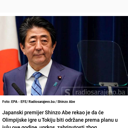
Foto: EPA - EFE/ Radiosarajevo.ba / Shinzo Abe
Japanski premijer
Shinzo Abe
rekao je da će
Olimpijske igre u Tokiju biti održane prema planu u
julu ove godine, uprkos zabrinutosti zbog