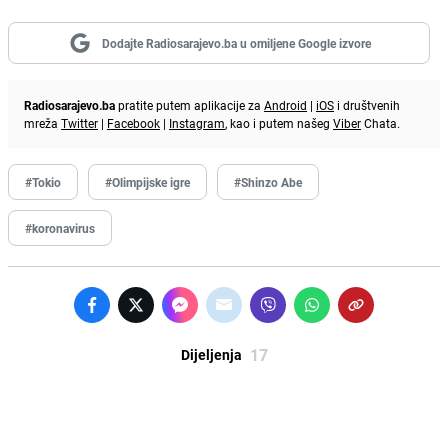
Dodajte Radiosarajevo.ba u omiljene Google izvore
Radiosarajevo.ba
pratite putem aplikacije za
Android
|
iOS
i društvenih
mreža
Twitter
|
Facebook
|
Instagram
, kao i putem našeg
Viber
Chata.
#Tokio
#Olimpijske igre
#Shinzo Abe
#koronavirus
17
Dijeljenja