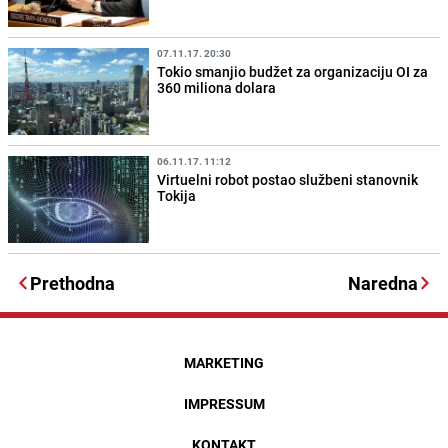
07.11.17. 20:30
Tokio smanjio budžet za organizaciju OI za
360 miliona dolara
06.11.17. 11:12
Virtuelni robot postao službeni stanovnik
Tokija
Prethodna
Naredna
MARKETING
IMPRESSUM
KONTAKT