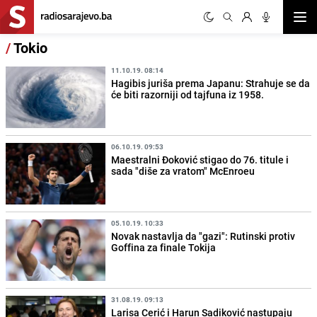
Otvor
/
Tokio
11.10.19. 08:14
Hagibis juriša prema Japanu: Strahuje se da
će biti razorniji od tajfuna iz 1958.
06.10.19. 09:53
Maestralni Đoković stigao do 76. titule i
sada "diše za vratom" McEnroeu
05.10.19. 10:33
Novak nastavlja da "gazi": Rutinski protiv
Goffina za finale Tokija
31.08.19. 09:13
Larisa Cerić i Harun Sadiković nastupaju