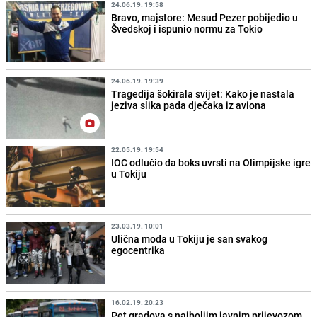
24.06.19. 19:58
Bravo, majstore: Mesud Pezer pobijedio u
Švedskoj i ispunio normu za Tokio
24.06.19. 19:39
Tragedija šokirala svijet: Kako je nastala
jeziva slika pada dječaka iz aviona
22.05.19. 19:54
IOC odlučio da boks uvrsti na Olimpijske igre
u Tokiju
23.03.19. 10:01
Ulična moda u Tokiju je san svakog
egocentrika
16.02.19. 20:23
Pet gradova s najboljim javnim prijevozom