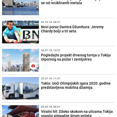
se od recikliranih metala
02.10.18. 08:41
Novi poraz Damira Džumhura: Jeremy
Chardy bolji u tri seta
26.07.18. 14:01
Pogledajte projekt drvenog tornja u Tokiju
otpornog na požar i zemljotres
25.07.18. 11:37
Tokio: Uoči Olimpijskih igara 2020. godine
predstavljena mobilna džamija
05.06.18. 08:01
Viralni hit: Džeko skokom na ulicama Tokija
osvojio simpatije širom svijeta