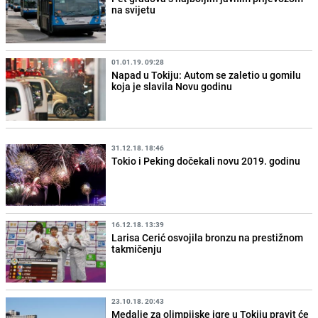
na svijetu
01.01.19. 09:28
Napad u Tokiju: Autom se zaletio u gomilu
koja je slavila Novu godinu
31.12.18. 18:46
Tokio i Peking dočekali novu 2019. godinu
16.12.18. 13:39
Larisa Cerić osvojila bronzu na prestižnom
takmičenju
23.10.18. 20:43
Medalje za olimpijske igre u Tokiju pravit će