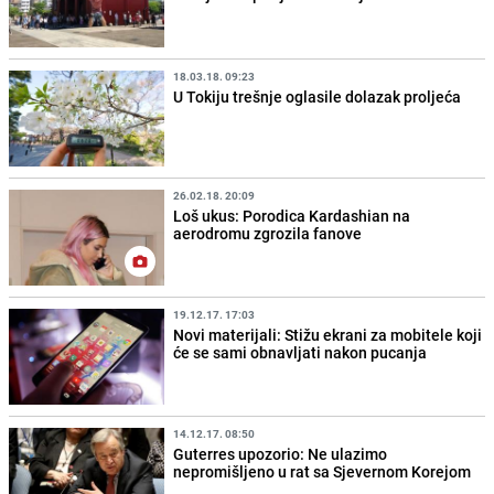
18.03.18. 09:23
U Tokiju trešnje oglasile dolazak proljeća
26.02.18. 20:09
Loš ukus: Porodica Kardashian na
aerodromu zgrozila fanove
19.12.17. 17:03
Novi materijali: Stižu ekrani za mobitele koji
će se sami obnavljati nakon pucanja
14.12.17. 08:50
Guterres upozorio: Ne ulazimo
nepromišljeno u rat sa Sjevernom Korejom