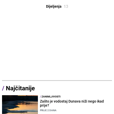
13
Dijeljenja
/
Najčitanije
/
ZANIMLJIVOSTI
Zašto je vodostaj Dunava niži nego ikad
prije?
PRIJE 2 DANA