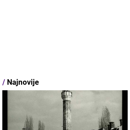
/
Najnovije