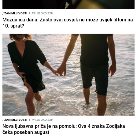
/
ZANIMLJIVOSTI
I
PRIJE OKO 22H
Mozgalica dana: Zašto ovaj čovjek ne može uvijek liftom na
10. sprat?
/
ZANIMLJIVOSTI
I
PRIJE OKO 22H
Nova ljubavna priča je na pomolu: Ova 4 znaka Zodijaka
čeka poseban august