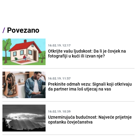
/
Povezano
16.02.19. 12:17
Otkrijte vašu ljudskost: Da li je čovjek na
fotografiji u kući ili izvan nje?
16.02.19. 11:57
Prekinite odmah vezu: Signali koji otkrivaju
da partner ima loš utjecaj na vas
16.02.19. 10:39
Uznemirujuća budućnost: Najveće prijetnje
opstanku čovječanstva