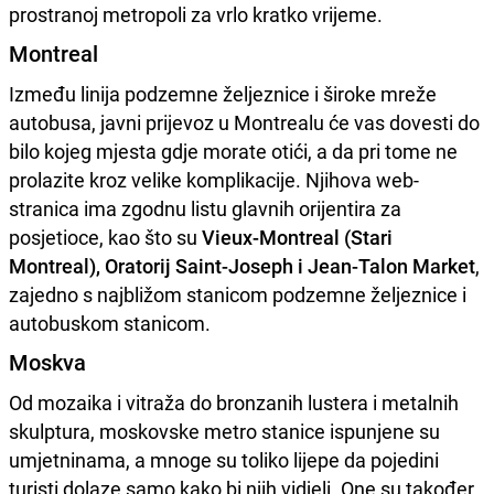
prostranoj metropoli za vrlo kratko vrijeme.
Montreal
Između linija podzemne željeznice i široke mreže
autobusa, javni prijevoz u Montrealu će vas dovesti do
bilo kojeg mjesta gdje morate otići, a da pri tome ne
prolazite kroz velike komplikacije. Njihova web-
stranica ima zgodnu listu glavnih orijentira za
posjetioce, kao što su
Vieux-Montreal (Stari
Montreal), Oratorij Saint-Joseph i Jean-Talon Market
,
zajedno s najbližom stanicom podzemne željeznice i
autobuskom stanicom.
Moskva
Od mozaika i vitraža do bronzanih lustera i metalnih
skulptura, moskovske metro stanice ispunjene su
umjetninama, a mnoge su toliko lijepe da pojedini
turisti dolaze samo kako bi njih vidjeli. One su također