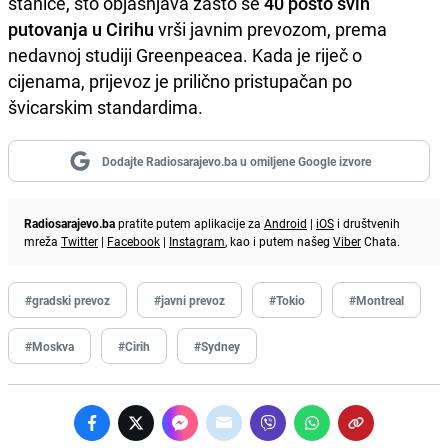
stanice, što objašnjava zašto se
40 posto svih
putovanja u Cirihu
vrši javnim prevozom, prema
nedavnoj studiji Greenpeacea. Kada je riječ o
cijenama, prijevoz je prilično pristupačan po
švicarskim standardima.
Dodajte Radiosarajevo.ba u omiljene Google izvore
Radiosarajevo.ba
pratite putem aplikacije za
Android
|
iOS
i društvenih
mreža
Twitter
|
Facebook
|
Instagram
, kao i putem našeg
Viber
Chata.
#gradski prevoz
#javni prevoz
#Tokio
#Montreal
#Moskva
#Cirih
#Sydney