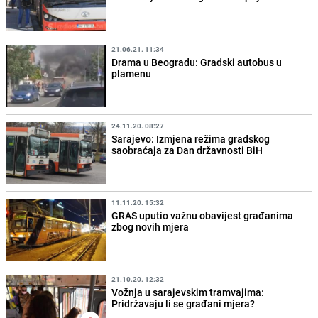
21.06.21. 11:34
Drama u Beogradu: Gradski autobus u
plamenu
24.11.20. 08:27
Sarajevo: Izmjena režima gradskog
saobraćaja za Dan državnosti BiH
11.11.20. 15:32
GRAS uputio važnu obavijest građanima
zbog novih mjera
21.10.20. 12:32
Vožnja u sarajevskim tramvajima:
Pridržavaju li se građani mjera?