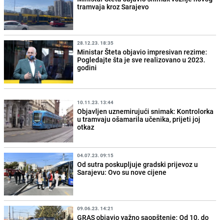
tramvaja kroz Sarajevo
28.12.23. 18:35
Ministar Šteta objavio impresivan rezime:
Pogledajte šta je sve realizovano u 2023.
godini
10.11.23. 13:44
Objavljen uznemirujući snimak: Kontrolorka
u tramvaju ošamarila učenika, prijeti joj
otkaz
04.07.23. 09:15
Od sutra poskupljuje gradski prijevoz u
Sarajevu: Ovo su nove cijene
09.06.23. 14:21
GRAS objavio važno saopštenje: Od 10. do