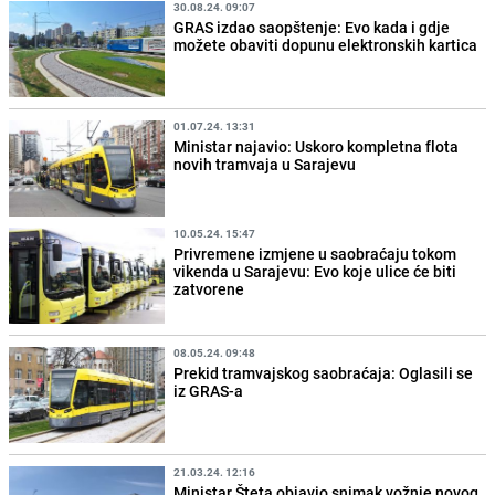
30.08.24. 09:07
GRAS izdao saopštenje: Evo kada i gdje
možete obaviti dopunu elektronskih kartica
01.07.24. 13:31
Ministar najavio: Uskoro kompletna flota
novih tramvaja u Sarajevu
10.05.24. 15:47
Privremene izmjene u saobraćaju tokom
vikenda u Sarajevu: Evo koje ulice će biti
zatvorene
08.05.24. 09:48
Prekid tramvajskog saobraćaja: Oglasili se
iz GRAS-a
21.03.24. 12:16
Ministar Šteta objavio snimak vožnje novog