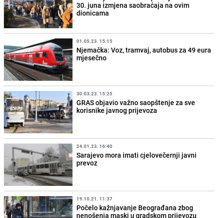
30. juna izmjena saobraćaja na ovim
dionicama
01.05.23. 15:15
Njemačka: Voz, tramvaj, autobus za 49 eura
mjesečno
30.03.23. 15:25
GRAS objavio važno saopštenje za sve
korisnike javnog prijevoza
24.01.23. 16:40
Sarajevo mora imati cjelovečernji javni
prevoz
19.10.21. 11:37
Počelo kažnjavanje Beograđana zbog
nenošenja maski u gradskom prijevozu