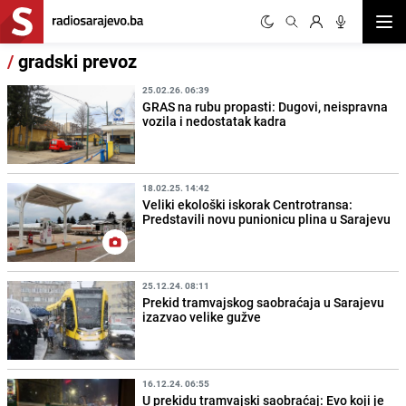
Otvor
/
gradski prevoz
25.02.26. 06:39
GRAS na rubu propasti: Dugovi, neispravna
vozila i nedostatak kadra
18.02.25. 14:42
Veliki ekološki iskorak Centrotransa:
Predstavili novu punionicu plina u Sarajevu
25.12.24. 08:11
Prekid tramvajskog saobraćaja u Sarajevu
izazvao velike gužve
16.12.24. 06:55
U prekidu tramvajski saobraćaj: Evo koji je