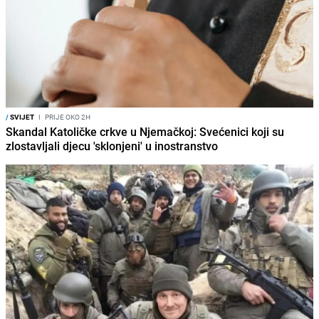
/
SVIJET
I
PRIJE OKO 2H
Skandal Katoličke crkve u Njemačkoj: Svećenici koji su
zlostavljali djecu 'sklonjeni' u inostranstvo