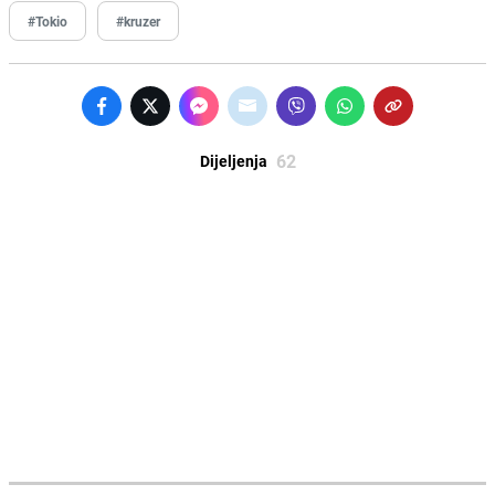
#Tokio
#kruzer
62
Dijeljenja