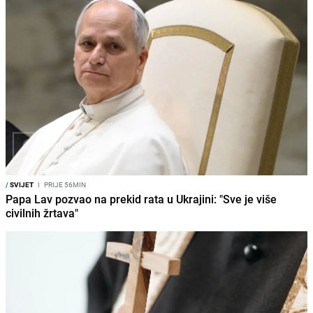
/
SVIJET
I
PRIJE 56MIN
Papa Lav pozvao na prekid rata u Ukrajini: "Sve je više
civilnih žrtava"