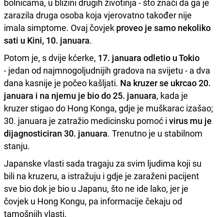
bolnicama, u blizini drugih životinja - što znači da ga je
zarazila druga osoba koja vjerovatno također nije
imala simptome. Ovaj čovjek
proveo je samo nekoliko
sati u Kini, 10. januara
.
Potom je, s dvije kćerke,
17. januara odletio u Tokio
- jedan od najmnogoljudnijih gradova na svijetu - a dva
dana kasnije je počeo kašljati.
Na kruzer se ukrcao 20.
januara i na njemu je bio do 25. januara
, kada je
kruzer stigao do Hong Konga, gdje je muškarac izašao;
30. januara je zatražio medicinsku pomoć i
virus mu je
dijagnosticiran 30. januara
. Trenutno je u stabilnom
stanju.
Japanske vlasti sada tragaju za svim ljudima koji su
bili na kruzeru, a istražuju i gdje je zaraženi pacijent
sve bio dok je bio u Japanu, što ne ide lako, jer je
čovjek u Hong Kongu, pa informacije čekaju od
tamošnjih vlasti.