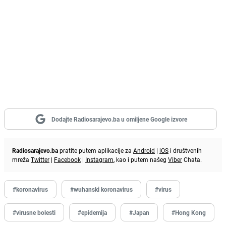
Dodajte Radiosarajevo.ba u omiljene Google izvore
Radiosarajevo.ba
pratite putem aplikacije za
Android
|
iOS
i društvenih
mreža
Twitter
|
Facebook
|
Instagram
, kao i putem našeg
Viber
Chata.
#koronavirus
#wuhanski koronavirus
#virus
#virusne bolesti
#epidemija
#Japan
#Hong Kong