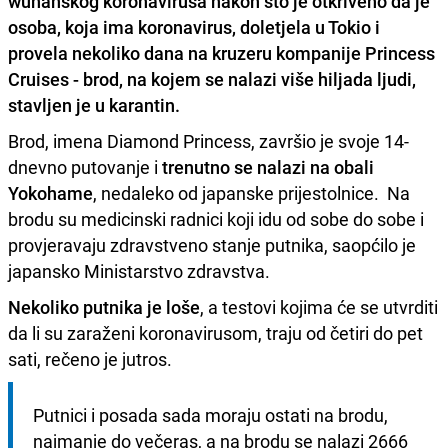
wuhanskog koronavirusa nakon što je otkriveno da je
osoba, koja ima koronavirus, doletjela u Tokio i
provela nekoliko dana na kruzeru
kompanije Princess
Cruises - brod, na kojem se nalazi više hiljada ljudi,
stavljen je u karantin.
Brod, imena Diamond Princess, završio je svoje 14-
dnevno putovanje i
trenutno se nalazi na obali
Yokohame
, nedaleko od japanske prijestolnice. Na
brodu su medicinski radnici koji idu od sobe do sobe i
provjeravaju zdravstveno stanje putnika, saopćilo je
japansko Ministarstvo zdravstva.
Nekoliko putnika je loše
, a testovi kojima će se utvrditi
da li su zaraženi koronavirusom, traju od četiri do pet
sati, rečeno je jutros.
Putnici i posada sada moraju ostati na brodu, 
najmanje do večeras, a na brodu se nalazi 2666 