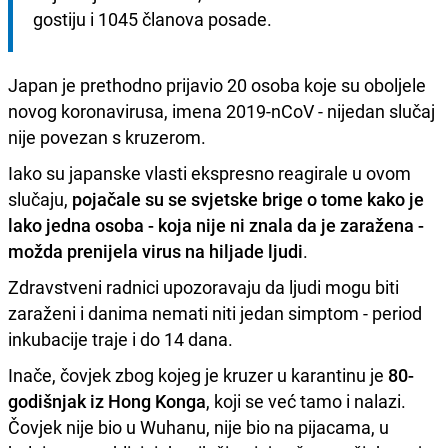
gostiju i 1045 članova posade. 
Japan je prethodno prijavio 20 osoba koje su oboljele
novog koronavirusa, imena 2019-nCoV - nijedan slučaj
nije povezan s kruzerom.
Iako su japanske vlasti ekspresno reagirale u ovom
slučaju,
pojačale su se svjetske brige o tome kako je
lako jedna osoba - koja nije ni znala da je zaražena -
možda prenijela virus na hiljade ljudi
.
Zdravstveni radnici upozoravaju da ljudi mogu biti
zaraženi i danima nemati niti jedan simptom - period
inkubacije traje i do 14 dana.
Inače, čovjek zbog kojeg je kruzer u karantinu je
80-
godišnjak iz Hong Konga
, koji se već tamo i nalazi.
Čovjek nije bio u Wuhanu, nije bio na pijacama, u