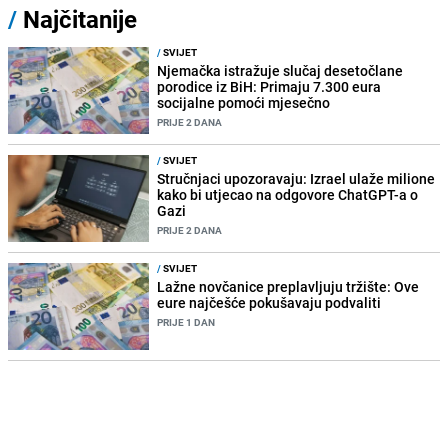
/
Najčitanije
/
SVIJET
Njemačka istražuje slučaj desetočlane
porodice iz BiH: Primaju 7.300 eura
socijalne pomoći mjesečno
PRIJE 2 DANA
/
SVIJET
Stručnjaci upozoravaju: Izrael ulaže milione
kako bi utjecao na odgovore ChatGPT-a o
Gazi
PRIJE 2 DANA
/
SVIJET
Lažne novčanice preplavljuju tržište: Ove
eure najčešće pokušavaju podvaliti
PRIJE 1 DAN