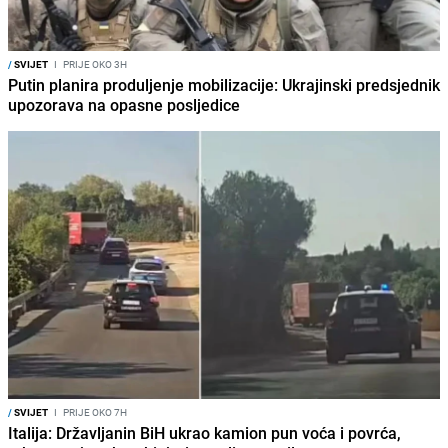
/
SVIJET
I
PRIJE OKO 3H
Putin planira produljenje mobilizacije: Ukrajinski predsjednik
upozorava na opasne posljedice
/
SVIJET
I
PRIJE OKO 7H
Italija: Državljanin BiH ukrao kamion pun voća i povrća,