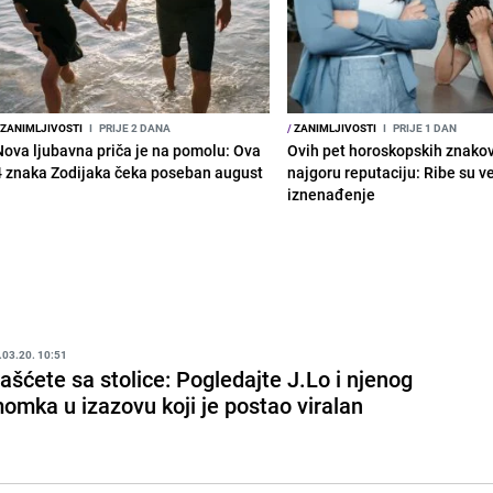
ZANIMLJIVOSTI
I
PRIJE 2 DANA
/
ZANIMLJIVOSTI
I
PRIJE 1 DAN
Nova ljubavna priča je na pomolu: Ova
Ovih pet horoskopskih znako
4 znaka Zodijaka čeka poseban august
najgoru reputaciju: Ribe su v
iznenađenje
.03.20. 10:51
ašćete sa stolice: Pogledajte J.Lo i njenog
omka u izazovu koji je postao viralan