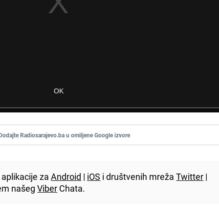
Dodajte Radiosarajevo.ba u omiljene Google izvore
aplikacije za
Android
|
iOS
i društvenih mreža
Twitter
|
utem našeg
Viber
Chata.