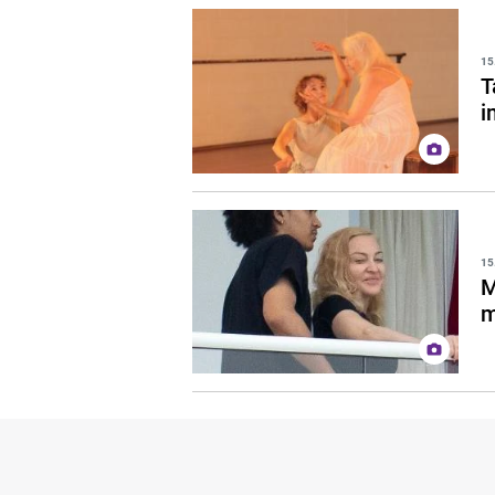
15
T
i
15
M
m