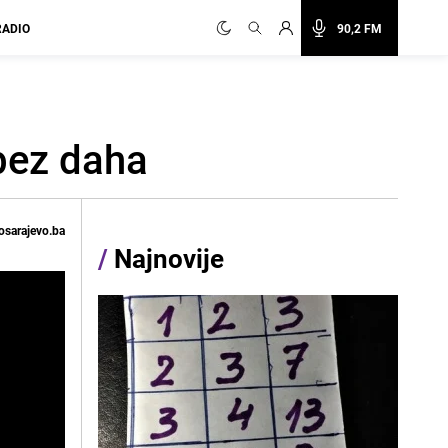
RADIO
90,2 FM
 bez daha
osarajevo.ba
/
Najnovije