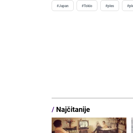
#Japan
#Tokio
#ples
#pl
/
Najčitanije