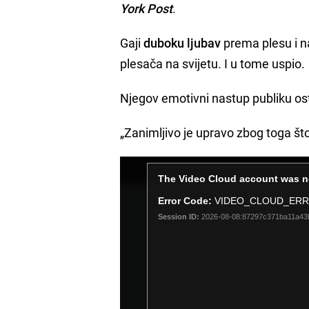
York Post
.
Gaji
duboku ljubav
prema plesu i n
plesača na svijetu. I u tome uspio.
Njegov emotivni nastup publiku osta
„Zanimljivo je upravo zbog toga što 