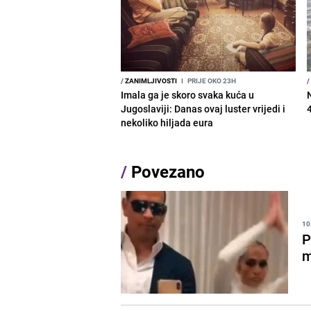
/
ZANIMLJIVOSTI
I
PRIJE OKO 23H
/
Imala ga je skoro svaka kuća u
Jugoslaviji: Danas ovaj luster vrijedi i
nekoliko hiljada eura
/
Povezano
10
P
m