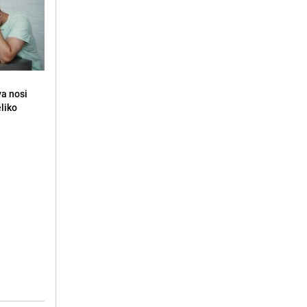
va nosi
eliko