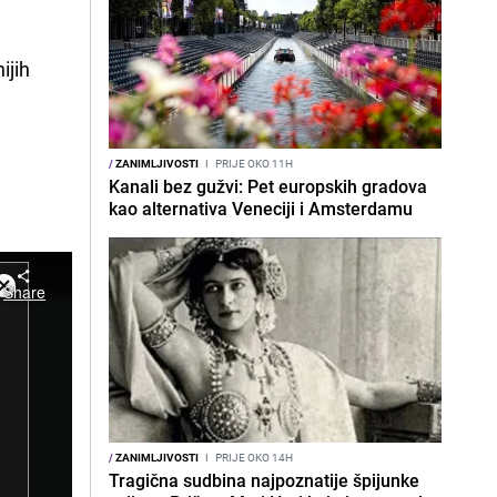
ijih
/
ZANIMLJIVOSTI
I
PRIJE OKO 11H
Kanali bez gužvi: Pet europskih gradova
kao alternativa Veneciji i Amsterdamu
/
ZANIMLJIVOSTI
I
PRIJE OKO 14H
Tragična sudbina najpoznatije špijunke