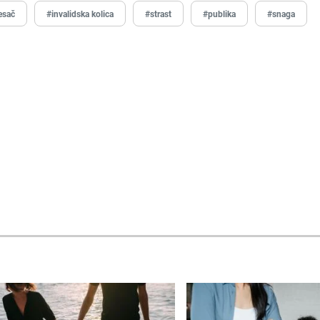
esač
#invalidska kolica
#strast
#publika
#snaga