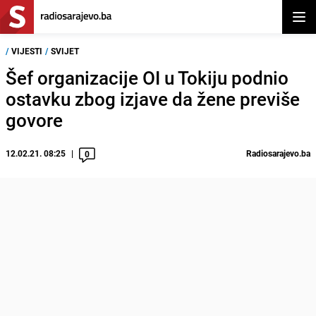
Otvor
/
VIJESTI
/
SVIJET
Šef organizacije OI u Tokiju podnio
ostavku zbog izjave da žene previše
govore
12.02.21. 08:25
Radiosarajevo.ba
0