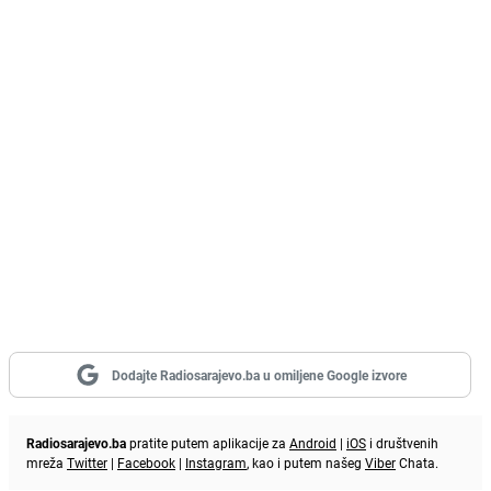
Dodajte Radiosarajevo.ba u omiljene Google izvore
Radiosarajevo.ba
pratite putem aplikacije za
Android
|
iOS
i društvenih
mreža
Twitter
|
Facebook
|
Instagram
, kao i putem našeg
Viber
Chata.