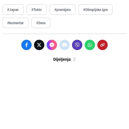
#Japan
#Tokio
#premijera
#Olimpijske igre
#komentar
#žene
2
Dijeljenja