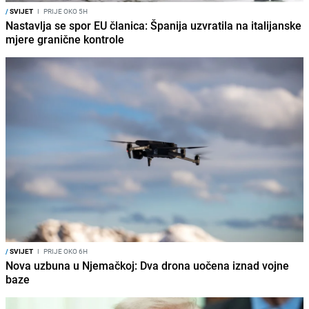
/
SVIJET
I
PRIJE OKO 5H
Nastavlja se spor EU članica: Španija uzvratila na italijanske
mjere granične kontrole
/
SVIJET
I
PRIJE OKO 6H
Nova uzbuna u Njemačkoj: Dva drona uočena iznad vojne
baze