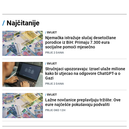
/
Najčitanije
/
SVIJET
Njemačka istražuje slučaj desetočlane
porodice iz BiH: Primaju 7.300 eura
socijalne pomoći mjesečno
PRIJE 2 DANA
/
SVIJET
Stručnjaci upozoravaju: Izrael ulaže milione
kako bi utjecao na odgovore ChatGPT-a o
Gazi
PRIJE 2 DANA
/
SVIJET
Lažne novčanice preplavljuju tržište: Ove
eure najčešće pokušavaju podvaliti
PRIJE OKO 12H