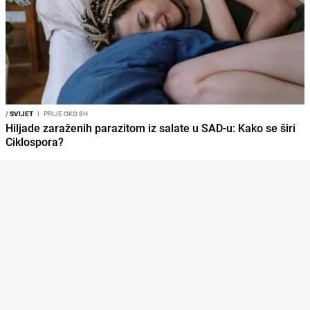
/
SVIJET
I
PRIJE OKO 8H
Hiljade zaraženih parazitom iz salate u SAD-u: Kako se širi
Ciklospora?