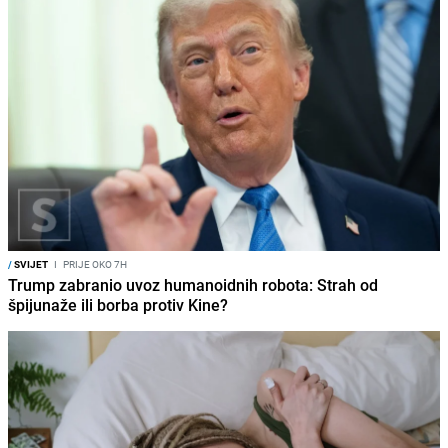
/
SVIJET
I
PRIJE OKO 7H
Trump zabranio uvoz humanoidnih robota: Strah od
špijunaže ili borba protiv Kine?