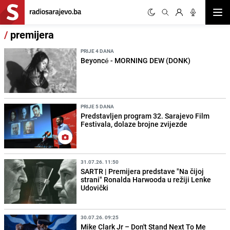
Otvor
/
premijera
PRIJE 4 DANA
Beyoncé - MORNING DEW (DONK)
PRIJE 5 DANA
Predstavljen program 32. Sarajevo Film
Festivala, dolaze brojne zvijezde
31.07.26. 11:50
SARTR | Premijera predstave "Na čijoj
strani" Ronalda Harwooda u režiji Lenke
Udovički
30.07.26. 09:25
Mike Clark Jr – Don't Stand Next To Me