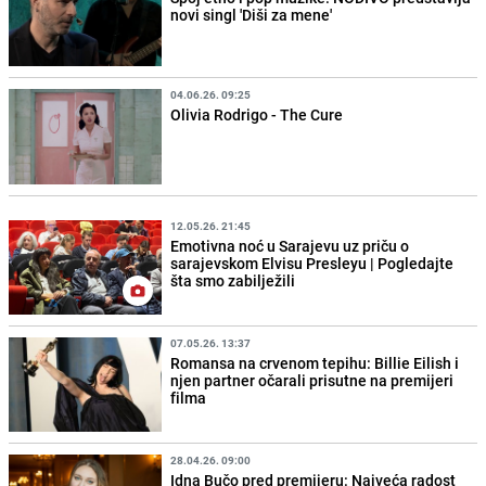
novi singl 'Diši za mene'
04.06.26. 09:25
Olivia Rodrigo - The Cure
12.05.26. 21:45
Emotivna noć u Sarajevu uz priču o
sarajevskom Elvisu Presleyu | Pogledajte
šta smo zabilježili
07.05.26. 13:37
Romansa na crvenom tepihu: Billie Eilish i
njen partner očarali prisutne na premijeri
filma
28.04.26. 09:00
Idna Bučo pred premijeru: Najveća radost