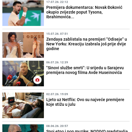
17.07.26. 22:12
Premijera dokumentarca: Novak Đoković
okupio zvijezde poput Tysona,
Ibrahimovića...
15.07.26. 07:51
Zendaya zablistala na premijeri "Odiseje" u
New Yorku: Kreaciju izabrala još prije dvije
godine
06.07.26. 12:39
"Sinovi službe smrti": U srijedu u Sarajevu
premijera novog filma Avde Huseinovića
02.07.26. 19:09
Ljeto uz Netflix: Ovo su najveće premijere
koje stižu u julu
08.06.26. 20:57
Spoj etno i pop muzike: NODIVO predstavlja