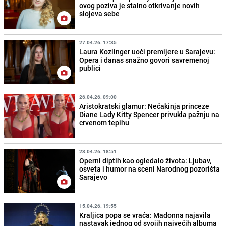
ovog poziva je stalno otkrivanje novih
slojeva sebe
27.04.26. 17:35
Laura Kozlinger uoči premijere u Sarajevu:
Opera i danas snažno govori savremenoj
publici
26.04.26. 09:00
Aristokratski glamur: Nećakinja princeze
Diane Lady Kitty Spencer privukla pažnju na
crvenom tepihu
23.04.26. 18:51
Operni diptih kao ogledalo života: Ljubav,
osveta i humor na sceni Narodnog pozorišta
Sarajevo
15.04.26. 19:55
Kraljica popa se vraća: Madonna najavila
nastavak jednog od svojih najvećih albuma