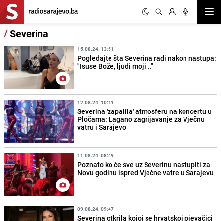
Otvor
/
Severina
15.08.24. 13:51
Pogledajte šta Severina radi nakon nastupa:
"Isuse Bože, ljudi moji..."
12.08.24. 10:11
Severina 'zapalila' atmosferu na koncertu u
Pločama: Lagano zagrijavanje za Vječnu
vatru i Sarajevo
11.08.24. 08:49
Poznato ko će sve uz Severinu nastupiti za
Novu godinu ispred Vječne vatre u Sarajevu
09.08.24. 09:47
Severina otkrila kojoj se hrvatskoj pjevačici