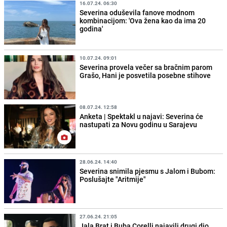
16.07.24. 06:30
Severina oduševila fanove modnom
kombinacijom: 'Ova žena kao da ima 20
godina'
10.07.24. 09:01
Severina provela večer sa bračnim parom
Grašo, Hani je posvetila posebne stihove
08.07.24. 12:58
Anketa | Spektakl u najavi: Severina će
nastupati za Novu godinu u Sarajevu
28.06.24. 14:40
Severina snimila pjesmu s Jalom i Bubom:
Poslušajte "Aritmije"
27.06.24. 21:05
Jala Brat i Buba Corelli najavili drugi dio