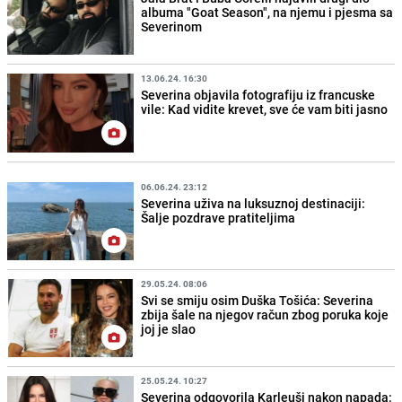
albuma "Goat Season", na njemu i pjesma sa
Severinom
13.06.24. 16:30
Severina objavila fotografiju iz francuske
vile: Kad vidite krevet, sve će vam biti jasno
06.06.24. 23:12
Severina uživa na luksuznoj destinaciji:
Šalje pozdrave pratiteljima
29.05.24. 08:06
Svi se smiju osim Duška Tošića: Severina
zbija šale na njegov račun zbog poruka koje
joj je slao
25.05.24. 10:27
Severina odgovorila Karleuši nakon napada: