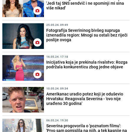
'Jedi taj SNS sendvič i ne spominji mi sina
više nikad'
25.05.24. 09:49
Fotografija Severininog bivšeg supruga
iznenadila region: Mnogi su ostali bez riječi
poslije ovoga
16.05.24. 17:18
Inicijativa koja je prekinula rivalstvo: Rozga
podržala konkurenticu zbog jedne objave
10.05.24. 09:34
Amerikanac uradio potez koji je oduševio
Hrvatsku: Reagovala Severina - 'ovo nije
urađeno 30 godina'
06.05.24. 19:30
Severina progovorila o 'poznatom filmu':
'Prvo sam pomislila na njih, a tek kasnije na