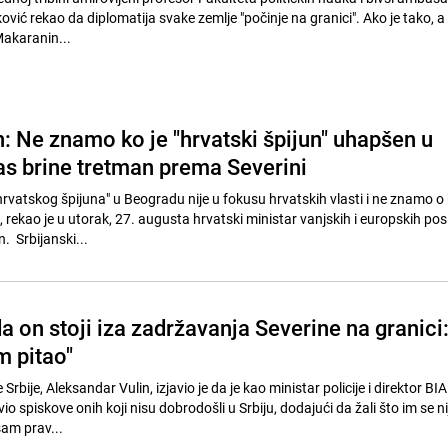
ović rekao da diplomatija svake zemlje "počinje na granici". Ako je tako, a
akaranin...
: Ne znamo ko je "hrvatski špijun" uhapšen u
s brine tretman prema Severini
vatskog špijuna" u Beogradu nije u fokusu hrvatskih vlasti i ne znamo o k
č, rekao je u utorak, 27. augusta hrvatski ministar vanjskih i europskih po
 Srbijanski...
da on stoji iza zadržavanja Severine na granici
m pitao"
rbije, Aleksandar Vulin, izjavio je da je kao ministar policije i direktor BI
io spiskove onih koji nisu dobrodošli u Srbiju, dodajući da žali što im se ni
sam prav...