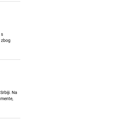
 s
i zbog
Srbiji. Na
kumente,