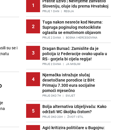
Pratite uživo | Nevrijeme zahvatilo
1
Sloveniju, oluje idu prema Hrvatskoj
PRIJE 1 DAN
|
REGIJA
Tuga nakon nesreće kod Neuma:
2
Supruga poginulog motocikliste
oglasila se emotivnom objavom
PRIJE 2 DANA
|
BOSNA I HERCEGOVINA
ili su se i
Dragan Bursać: Zamislite da je
3
znatu
policija iz Federacije ovako upala u
RS - gorjela bi cijela regija!
PRIJE 2 DANA
|
JA MISLIM
Njemačka istražuje slučaj
4
desetočlane porodice iz BiH:
o
Primaju 7.300 eura socijalne
pomoći mjesečno
PRIJE OKO 7H
|
SVIJET
je
Bolja alternativa izbjeljivaču: Kako
 na
5
održati WC školjku čistom?
PRIJE OKO 20H
|
ŽIVOT I STIL
Agić kritizira političare u Bugojnu: