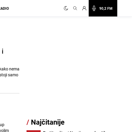
RADIO
90,2 FM
 i
e kako nema
ostoji samo
/
Najčitanije
tup
volim