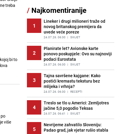
11
čokolade i kokosa bez pečenja,
 ne treba
/
Najkomentiranije
jednostavan desert bez imalo muke
PRIJE 2 DANA
|
RECEPTI
Lineker i drugi milioneri traže od
1
novog britanskog premijera da
Pojavili su vam se mravi u kući? Bez
12
uvede veće poreze
brige, ovo su najbolji načini da ih se
riješite
24.07.26. 06:30
|
SVIJET
PRIJE 2 DANA
|
ŽIVOT I STIL
Planirate let? Avionske karte
2
ponovo poskupjele: Ovo su najnoviji
Kako izgleda travnjak stadiona
13
podaci Eurostata
ojoj bi to
Koševo nakon tri koncerta Dine
Merlina
24.07.26. 06:30
|
SVIJET
slova
PRIJE 2 DANA
|
FOTO
Tajna savršene kajgane: Kako
3
postići kremastu teksturu bez
Tajna savršenog makedonskog
14
mlijeka i vrhnja?
ajvara: Stari recept za kremast i
bogat okus
24.07.26. 06:30
|
RECEPTI
:
PRIJE 1 DAN
|
RECEPTI
Treslo se tlo u Americi: Zemljotres
4
jačine 5,0 pogodio Teksas
Ogromna potrošnja vode u dijelu
15
BiH: Inspektori krenuli u kontrole,
24.07.26. 06:41
|
SVIJET
A po
slijede kazne
je više
Nevrijeme zahvatilo Sloveniju:
PRIJE 2 DANA
|
BOSNA I HERCEGOVINA
5
Padao grad, jak vjetar rušio stabla