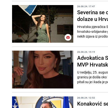
26.08.24. 17:47
Severina se o
dolaze u Hrv
Hrvatska pjevačica 
hrvatsko-srbijanske g
nekih izjava iz prošlo
26.08.24. 15:19
Advokatica S
MVP Hrvatske
U nedjelju, 25. augus
granicu je došla oko 
pitali su je i kada je p
26.08.24. 12:52
Konaković se