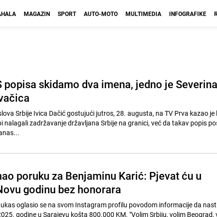
HALA
MAGAZIN
SPORT
AUTO-MOTO
MULTIMEDIA
INFOGRAFIKE
S popisa skidamo dva imena, jedno je Severina
evačica
lova Srbije Ivica Dačić gostujući jutros, 28. augusta, na TV Prva kazao j
bi nalagali zadržavanje državljana Srbije na granici, već da takav popis p
anas...
ao poruku za Benjaminu Karić: Pjevat ću u
Novu godinu bez honorara
Lukas oglasio se na svom Instagram profilu povodom informacije da nas
025. godine u Sarajevu košta 800.000 KM. "Volim Srbiju, volim Beograd, 