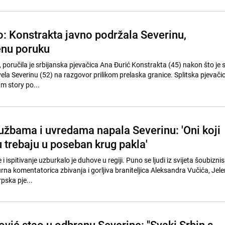
o: Konstrakta javno podržala Severinu,
enu poruku
, poručila je srbijanska pjevačica Ana Đurić Konstrakta (45) nakon što je 
rivela Severinu (52) na razgovor prilikom prelaska granice. Splitska pjevačic
m story po...
užbama i uvredama napala Severinu: 'Oni koji
 trebaju u poseban krug pakla'
i ispitivanje uzburkalo je duhove u regiji. Puno se ljudi iz svijeta šoubiznis
urna komentatorica zbivanja i gorljiva braniteljica Aleksandra Vučića, Jel
pska pje...
ović stao u odbranu Severine: "Svaki Srbin s