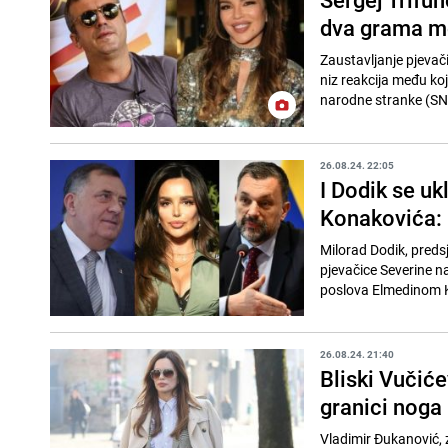
dva grama mo
Zaustavljanje pjevači
niz reakcija među ko
narodne stranke (SNS
26.08.24. 22:05
I Dodik se uk
Konakovića: 
Milorad Dodik, preds
pjevačice Severine na
poslova Elmedinom K
26.08.24. 21:40
Bliski Vučiće
granici noga u
Vladimir Đukanović, 