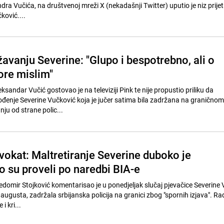
ra Vučića, na društvenoj mreži X (nekadašnji Twitter) uputio je niz prijetn
ković....
avanju Severine: "Glupo i bespotrebno, ali o
ore mislim"
eksandar Vučić gostovao je na televiziji Pink te nije propustio priliku da
đenje Severine Vučković koja je jučer satima bila zadržana na graničnom 
nju od strane polic...
vokat: Maltretiranje Severine duboko je
o su proveli po naredbi BIA-e
edomir Stojković komentarisao je u ponedjeljak slučaj pjevačice Severine
. augusta, zadržala srbijanska policija na granici zbog "spornih izjava". Ra
i kri...