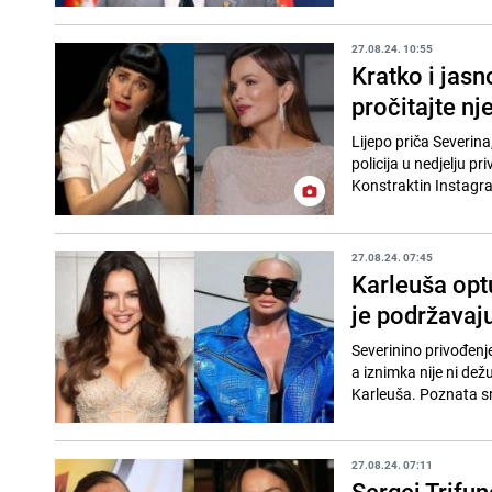
27.08.24. 10:55
Kratko i jasn
pročitajte nj
Lijepo priča Severina
policija u nedjelju p
Konstraktin Instagra
27.08.24. 07:45
Karleuša opt
je podržavaju
Severinino privođenje 
a iznimka nije ni dež
Karleuša. Poznata sr
27.08.24. 07:11
Sergej Trifun