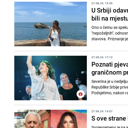
27.08.24. 19:45
U Srbiji odav
bili na mjest
Ono o čemu se spekuli
"nepoželjnih", odnosn
stavova. Priznanje je u
27.08.24. 17:12
Poznati pjev
graničnom pr
Severina je u nedjelj
Republike Srbije priv
Podsjetimo, nakon r
27.08.24. 14:07
S ove strane 
Svojevremeno je na je