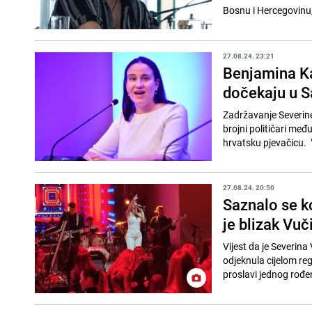
Bosnu i Hercegovinu,
27.08.24. 23:21
Benjamina Ka
dočekaju u S
Zadržavanje Severine 
brojni političari me
hrvatsku pjevačicu. "
27.08.24. 20:50
Saznalo se ko
je blizak Vuč
Vijest da je Severina
odjeknula cijelom reg
proslavi jednog rođen