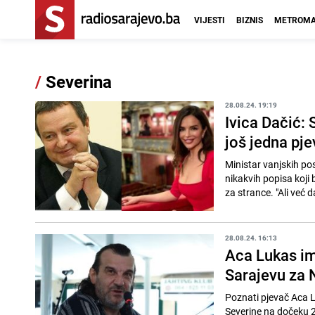
VIJESTI
BIZNIS
METROMA
/
Severina
28.08.24. 19:19
Ivica Dačić: 
još jedna pj
Ministar vanjskih pos
nikakvih popisa koji 
za strance. "Ali već d
28.08.24. 16:13
Aca Lukas im
Sarajevu za 
Poznati pjevač Aca 
Severine na dočeku 2