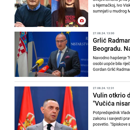
u Njemačkoj, Ivo Visk
sumnjati u mudrog M
27.08.24. 13:00
Grlić Radman
Beogradu. Na
Navodno hapšenje "hr
osobi uopće bila rije
Gordan Grlić Radman.
27.08.24. 12:31
Vulin otkrio 
"Vučića nisa
Potpredsjednik Vlade S
zakonu i savjesti prav
posvetio. "Spiskove 