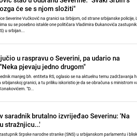
zga će se s njom složiti"
ce Severine Vučković na granici sa Srbijom, od strane srbijanske policije, i
jima su se posebno istakle one političara Vladimira Đukanovića zastupni
) u srbijan...
ljučio u raspravu o Severini, pa udario na
"Neka pjevaju jedno drugom"
jednik manjeg bh. entiteta RS, oglasio se na aktuelnu temu zadržavanja 
 srbijanskoj granici, a tu priliku iskoristio je da se obračuna s ministrom v
onakovićem. "D...
v saradnik brutalno izvrijeđao Severinu: 'Na
 stražnjicu...'
zastupnik Srpske narodne stranke (SNS) u srbijanskom parlamentu i blisk