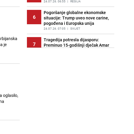
24.07.26. 06:55
|
REGIJA
Pogoršanje globalne ekonomske
6
situacije: Trump uveo nove carine,
pogođena i Europska unija
24.07.26. 07:05
|
SVIJET
srbijanska
Tragedija potresla dijasporu:
7
a je
Preminuo 15-godišnji dječak Amar
Ahmatović
24.07.26. 07:16
|
REGIJA
Incident na plaži u Hrvatskoj:
8
"Koncesionari" napali oca s dvoje
male djece zbog ležaljki?
24.07.26. 07:20
|
REGIJA
Turizam u haosu: Dubai nudi skoro
a oglasilo,
9
1.400 KM onima koji dovedu gosta
ena
iz inostranstva
24.07.26. 07:32
|
SVIJET
Transfer još nije riješen: Dominik
10
Livaković se vraća u Hrvatsku na
terapije