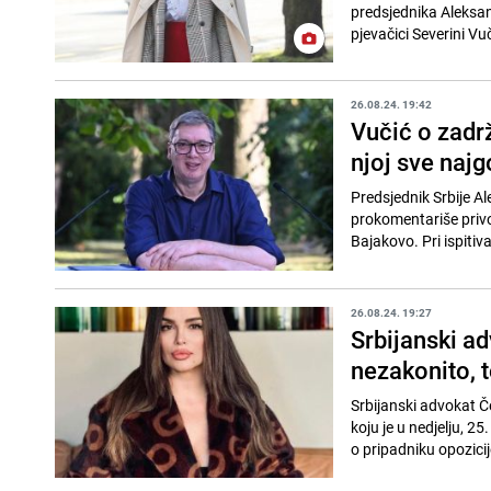
predsjednika Aleksand
pjevačici Severini Vuč
26.08.24. 19:42
Vučić o zadrž
njoj sve najg
Predsjednik Srbije Al
prokomentariše privo
Bajakovo. Pri ispitiva
26.08.24. 19:27
Srbijanski ad
nezakonito, t
Srbijanski advokat Č
koju je u nedjelju, 25
o pripadniku opozicije 