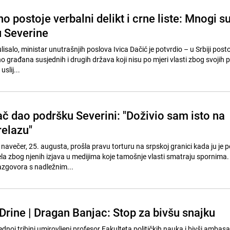
no postoje verbalni delikt i crne liste: Mnogi s
u Severine
salo, ministar unutrašnjih poslova Ivica Dačić je potvrdio – u Srbiji posto
o građana susjednih i drugih država koji nisu po mjeri vlasti zbog svojih po
slij...
ač dao podršku Severini: "Doživio sam isto na
elazu"
u navečer, 25. augusta, prošla pravu torturu na srpskoj granici kada ju je po
ela zbog njenih izjava u medijima koje tamošnje vlasti smatraju spornima.
azgovora s nadležnim...
Drine | Dragan Banjac: Stop za bivšu snajku
dnoj tribini umirovljeni profesor Fakulteta političkih nauka i bivši ambasa