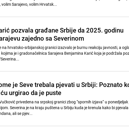
 volim Sarajevo, volim Hrvatsk...
rić pozvala građane Srbije da 2025. godinu
arajevu zajedno sa Severinom
na hrvatsko-srbijanskoj granici izazvalo je burnu reakciju javnosti, a oglas
đu kojima je i gradonačelnica Sarajeva Benjamina Karić koja je podržala po
Severina...
me je Seve trebala pjevati u Srbiji: Poznato k
iću urgirao da je puste
 Vučković privedena na srpskoj granici zbog ‘‘spornih izjava‘‘ u ponedjeljak 
ijom. Severina je na kraju puštena u Srbiju kuda je krenula kako bi pjevala
dana, ali se pjev...