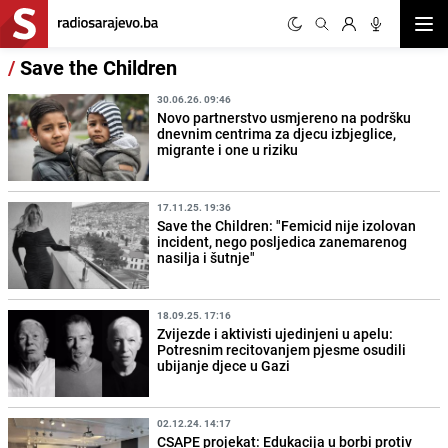
Otvor
/
Save the Children
30.06.26. 09:46
Novo partnerstvo usmjereno na podršku
dnevnim centrima za djecu izbjeglice,
migrante i one u riziku
17.11.25. 19:36
Save the Children: "Femicid nije izolovan
incident, nego posljedica zanemarenog
nasilja i šutnje"
18.09.25. 17:16
Zvijezde i aktivisti ujedinjeni u apelu:
Potresnim recitovanjem pjesme osudili
ubijanje djece u Gazi
02.12.24. 14:17
CSAPE projekat: Edukacija u borbi protiv