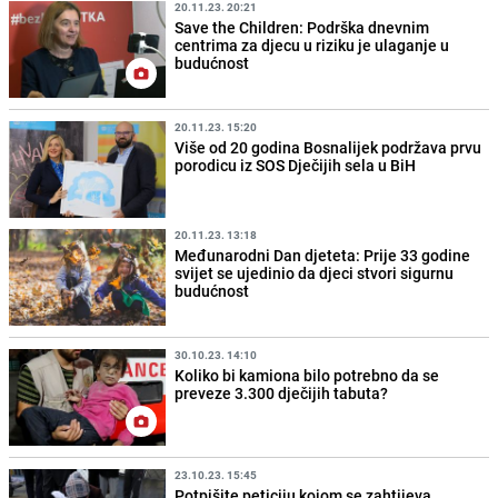
20.11.23. 20:21
Save the Children: Podrška dnevnim
centrima za djecu u riziku je ulaganje u
budućnost
20.11.23. 15:20
Više od 20 godina Bosnalijek podržava prvu
porodicu iz SOS Dječijih sela u BiH
20.11.23. 13:18
Međunarodni Dan djeteta: Prije 33 godine
svijet se ujedinio da djeci stvori sigurnu
budućnost
30.10.23. 14:10
Koliko bi kamiona bilo potrebno da se
preveze 3.300 dječijih tabuta?
23.10.23. 15:45
Potpišite peticiju kojom se zahtijeva