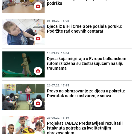
podršku
06.10.22. 16:05
Djeca iz BiH i Crne Gore poslala poruku:
Podržite rad dnevnih centara!
13.09.22. 16:04
Djeca koja migriraju u Evropu balkanskom
rutom izložena su zastrašujućem nasilju i
traumama
26.07.22. 17:45
Pravo na obrazovanje za djecu u pokretu:
Povratak nade u ostvarenje snova
29.06.22. 16:19
Projekat TABLA: Predstavljeni rezultati i
istaknuta potreba za kvalitetnijim
obrazovanjem