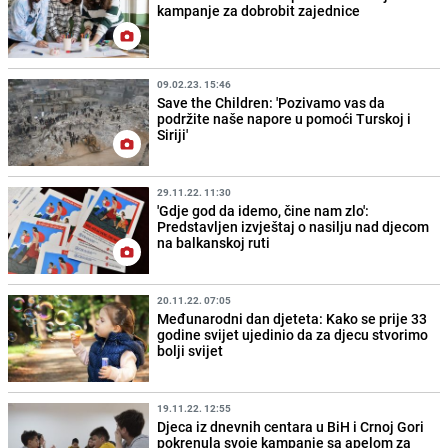
kampanje za dobrobit zajednice
09.02.23. 15:46
Save the Children: 'Pozivamo vas da
podržite naše napore u pomoći Turskoj i
Siriji'
29.11.22. 11:30
'Gdje god da idemo, čine nam zlo':
Predstavljen izvještaj o nasilju nad djecom
na balkanskoj ruti
20.11.22. 07:05
Međunarodni dan djeteta: Kako se prije 33
godine svijet ujedinio da za djecu stvorimo
bolji svijet
19.11.22. 12:55
Djeca iz dnevnih centara u BiH i Crnoj Gori
pokrenula svoje kampanje sa apelom za