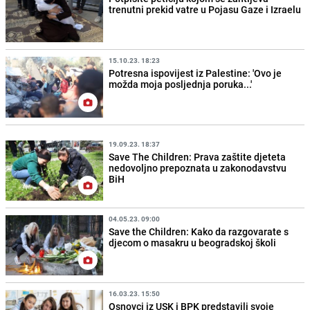
trenutni prekid vatre u Pojasu Gaze i Izraelu
15.10.23. 18:23
Potresna ispovijest iz Palestine: 'Ovo je
možda moja posljednja poruka...'
19.09.23. 18:37
Save The Children: Prava zaštite djeteta
nedovoljno prepoznata u zakonodavstvu
BiH
04.05.23. 09:00
Save the Children: Kako da razgovarate s
djecom o masakru u beogradskoj školi
16.03.23. 15:50
Osnovci iz USK i BPK predstavili svoje