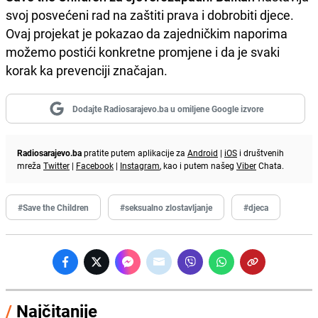
svoj posvećeni rad na zaštiti prava i dobrobiti djece.
Ovaj projekat je pokazao da zajedničkim naporima
možemo postići konkretne promjene i da je svaki
korak ka prevenciji značajan.
Dodajte Radiosarajevo.ba u omiljene Google izvore
Radiosarajevo.ba
pratite putem aplikacije za
Android
|
iOS
i društvenih
mreža
Twitter
|
Facebook
|
Instagram
, kao i putem našeg
Viber
Chata.
#Save the Children
#seksualno zlostavljanje
#djeca
/
Najčitanije