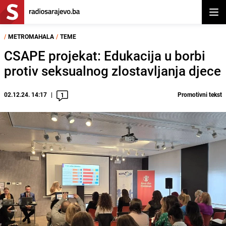
Otvor
/
METROMAHALA
/
TEME
CSAPE projekat: Edukacija u borbi
protiv seksualnog zlostavljanja djece
02.12.24. 14:17
Promotivni tekst
1