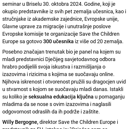
seminar u Briselu 30. oktobra 2024. Godine, koji je
okupio predstavnike iz svih pet zemalja učesnica, kao i
stručnjake iz akademske zajednice, Evropske unije,
Glavne uprave za migracije i unutrašnje poslove
Evropske komisije te organizacije Save the Children
Europe sa gotovo
300 učesnika
iz više od 20 zemalja.
Posebno značajan trenutak bio je panel na kojem su
mladi predstavnici Dječijeg savjetodavnog odbora
hrabro podijelili svoja iskustva i razmišljanja o
izazovima i rizicima s kojima se suočavaju online.
Njihova iskrenost i otvorenost pružili su dragocjen uvid
u stvarnost s kojom se suočavaju mladi danas. Istakli
su koliko je
seksualna edukacija ključna
u pomaganju
mladima da se nose s ovim izazovima i naglasili
odgovornost odraslih da ih podrže i zaštite.
Willy Bergogne,
direktor Save the Children Europe i