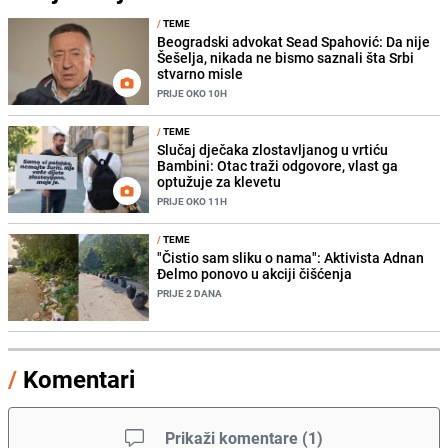
/
TEME
Beogradski advokat Sead Spahović: Da nije
Šešelja, nikada ne bismo saznali šta Srbi
stvarno misle
PRIJE OKO 10H
/
TEME
Slučaj dječaka zlostavljanog u vrtiću
Bambini: Otac traži odgovore, vlast ga
optužuje za klevetu
PRIJE OKO 11H
/
TEME
"Čistio sam sliku o nama": Aktivista Adnan
Đelmo ponovo u akciji čišćenja
PRIJE 2 DANA
/
Komentari
Prikaži komentare
(
1
)