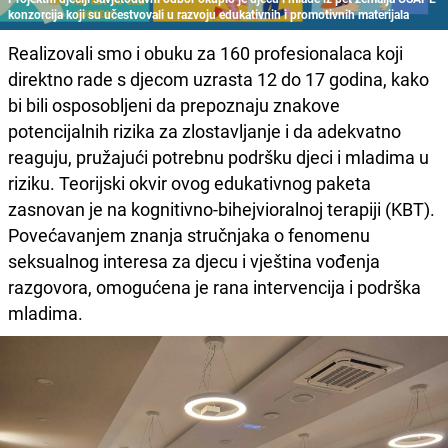
konzorcija koji su učestvovali u razvoju edukativnih i promotivnih materijala
Realizovali smo i obuku za 160 profesionalaca koji
direktno rade s djecom uzrasta 12 do 17 godina, kako
bi bili osposobljeni da prepoznaju znakove
potencijalnih rizika za zlostavljanje i da adekvatno
reaguju, pružajući potrebnu podršku djeci i mladima u
riziku. Teorijski okvir ovog edukativnog paketa
zasnovan je na kognitivno-bihejvioralnoj terapiji (KBT).
Povećavanjem znanja stručnjaka o fenomenu
seksualnog interesa za djecu i vještina vođenja
razgovora, omogućena je rana intervencija i podrška
mladima.