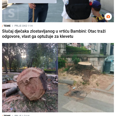
/
TEME
I
PRIJE OKO 11H
Slučaj dječaka zlostavljanog u vrtiću Bambini: Otac traži
odgovore, vlast ga optužuje za klevetu
/
TEME
I
PRIJE 1 DAN