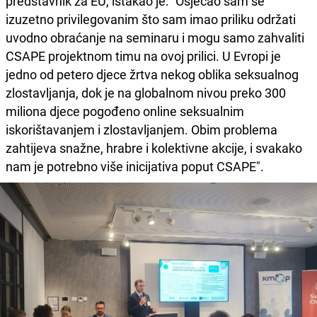
predstavnik za EU, istakao je: "Osjećao sam se
izuzetno privilegovanim što sam imao priliku održati
uvodno obraćanje na seminaru i mogu samo zahvaliti
CSAPE projektnom timu na ovoj prilici. U Evropi je
jedno od petero djece žrtva nekog oblika seksualnog
zlostavljanja, dok je na globalnom nivou preko 300
miliona djece pogođeno online seksualnim
iskorištavanjem i zlostavljanjem. Obim problema
zahtijeva snažne, hrabre i kolektivne akcije, i svakako
nam je potrebno više inicijativa poput CSAPE".