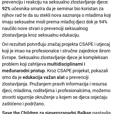
prevenciju i reakciju na seksualno zlostavljanje djece:
92%
učesnika smatra da je seminar bio koristan za
njihov rad te da su stekli nova saznanja o mladima koji
imaju seksualne misli prema mlađoj djeci dok je 94%
naučilo nove stvari o prevenciji seksualnog
zlostavljanja kroz seksualnu edukaciju.
Ovi rezultati potvrđuju značaj projekta CSAPE i utjecaj
koji je imao na profesionalce i stručne zajednice širom
Evrope. Seksualno zlostavljanje djece je kompleksan
problem koji zahtijeva
multidisciplinarni i
međunarodni pristup
. Kroz CSAPE projekat, pokazali
smo da je
edukacija važan alat
u prevenciji
zlostavljanja. Pružanjem pravih informacija i resursa
djeci, mladima, roditeljima i profesionalcima, možemo
stvoriti sigurnije okruženje u kojem se djeca osjećaju
zaštićeno i podržano.
Save the Children za sjeverozapadni Balkan
nastavlja