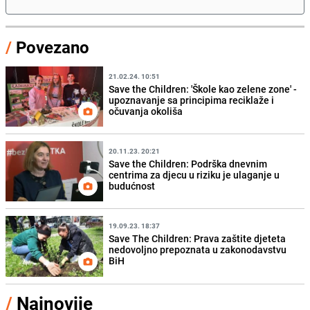
/
Povezano
21.02.24. 10:51
Save the Children: 'Škole kao zelene zone' -
upoznavanje sa principima reciklaže i
očuvanja okoliša
20.11.23. 20:21
Save the Children: Podrška dnevnim
centrima za djecu u riziku je ulaganje u
budućnost
19.09.23. 18:37
Save The Children: Prava zaštite djeteta
nedovoljno prepoznata u zakonodavstvu
BiH
/
Najnovije