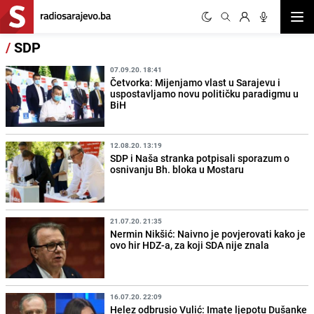
Otvor
/
SDP
07.09.20. 18:41
Četvorka: Mijenjamo vlast u Sarajevu i
uspostavljamo novu političku paradigmu u
BiH
12.08.20. 13:19
SDP i Naša stranka potpisali sporazum o
osnivanju Bh. bloka u Mostaru
21.07.20. 21:35
Nermin Nikšić: Naivno je povjerovati kako je
ovo hir HDZ-a, za koji SDA nije znala
16.07.20. 22:09
Helez odbrusio Vulić: Imate ljepotu Dušanke