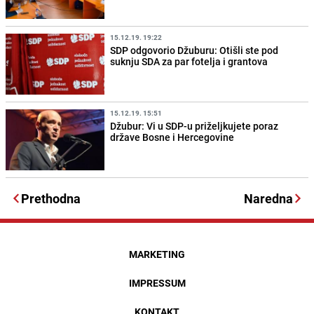
15.12.19. 19:22
SDP odgovorio Džuburu: Otišli ste pod
suknju SDA za par fotelja i grantova
15.12.19. 15:51
Džubur: Vi u SDP-u priželjkujete poraz
države Bosne i Hercegovine
Prethodna
Naredna
MARKETING
IMPRESSUM
KONTAKT