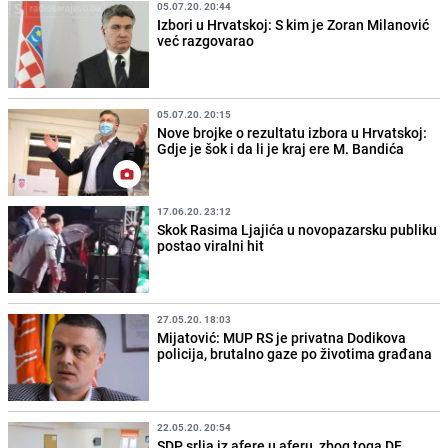
05.07.20. 20:44
Izbori u Hrvatskoj: S kim je Zoran Milanović
već razgovarao
05.07.20. 20:15
Nove brojke o rezultatu izbora u Hrvatskoj:
Gdje je šok i da li je kraj ere M. Bandića
17.06.20. 23:12
Skok Rasima Ljajića u novopazarsku publiku
postao viralni hit
27.05.20. 18:03
Mijatović: MUP RS je privatna Dodikova
policija, brutalno gaze po životima građana
22.05.20. 20:54
SDP srlja iz afere u aferu, zbog toga DF