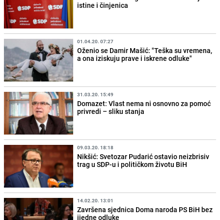
istine i činjenica
01.04.20. 07:27
Oženio se Damir Mašić: "Teška su vremena,
a ona iziskuju prave i iskrene odluke"
31.03.20. 15:49
Domazet: Vlast nema ni osnovno za pomoć
privredi – sliku stanja
09.03.20. 18:18
Nikšić: Svetozar Pudarić ostavio neizbrisiv
trag u SDP-u i političkom životu BiH
14.02.20. 13:01
Završena sjednica Doma naroda PS BiH bez
ijedne odluke