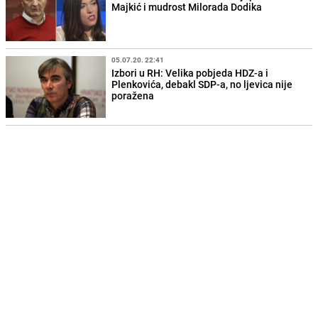
Majkić i mudrost Milorada Dodika
05.07.20. 22:41
Izbori u RH: Velika pobjeda HDZ-a i
Plenkovića, debakl SDP-a, no ljevica nije
poražena