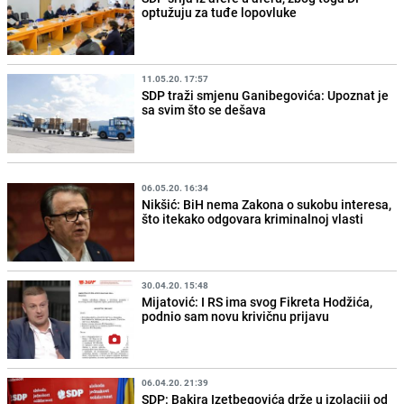
optužuju za tuđe lopovluke
11.05.20. 17:57
SDP traži smjenu Ganibegovića: Upoznat je
sa svim što se dešava
06.05.20. 16:34
Nikšić: BiH nema Zakona o sukobu interesa,
što itekako odgovara kriminalnoj vlasti
30.04.20. 15:48
Mijatović: I RS ima svog Fikreta Hodžića,
podnio sam novu krivičnu prijavu
06.04.20. 21:39
SDP: Bakira Izetbegovića drže u izolaciji od