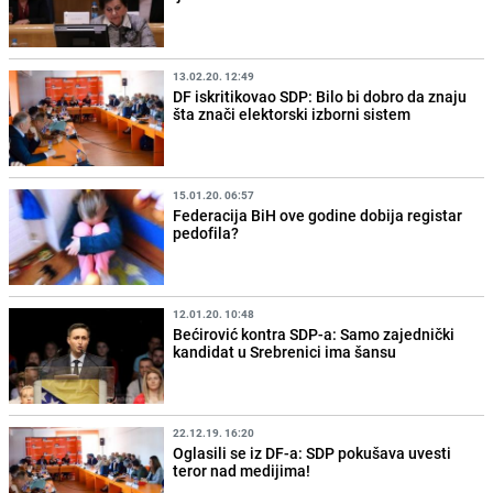
13.02.20. 12:49
DF iskritikovao SDP: Bilo bi dobro da znaju
šta znači elektorski izborni sistem
15.01.20. 06:57
Federacija BiH ove godine dobija registar
pedofila?
12.01.20. 10:48
Bećirović kontra SDP-a: Samo zajednički
kandidat u Srebrenici ima šansu
22.12.19. 16:20
Oglasili se iz DF-a: SDP pokušava uvesti
teror nad medijima!