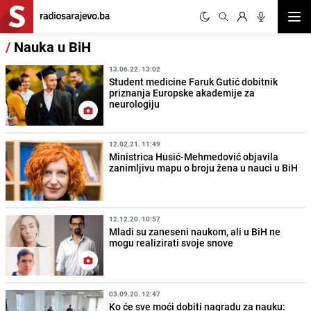
Otvor
/
Nauka u BiH
13.06.22. 13:02
Student medicine Faruk Gutić dobitnik
priznanja Europske akademije za
neurologiju
12.02.21. 11:49
Ministrica Husić-Mehmedović objavila
zanimljivu mapu o broju žena u nauci u BiH
12.12.20. 10:57
Mladi su zaneseni naukom, ali u BiH ne
mogu realizirati svoje snove
03.09.20. 12:47
Ko će sve moći dobiti nagradu za nauku: