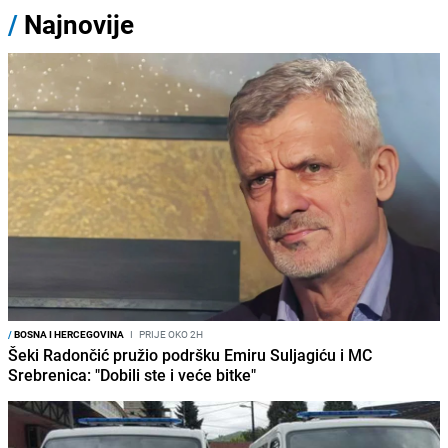
/
Najnovije
/
BOSNA I HERCEGOVINA
I
PRIJE OKO 2H
Šeki Radončić pružio podršku Emiru Suljagiću i MC
Srebrenica: "Dobili ste i veće bitke"