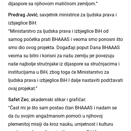
dijaspore sa njihovom matičnom zemljom.”
Predrag Jović
, savjetnik ministrice za ljudska prava i
izbjeglice BiH:
“Ministarstvo za ljudska prava i izbjeglice BiH od
samog početka prati BHAAAS i veoma smo ponosni što
smo dio ovog projekta. Događaji poput Dana BHAAAS
veoma su bitni i korisni za našu zemlju jer povezuju
naše najbolje stručnjake iz dijaspore sa stručnjacima i
institucijama u BiH, zbog toga će Ministarstvo za
ljudska prava i izbjeglice BiH I dalje nastaviti podržavati
ovaj projekat.”
Safet Zec
, akademski slikar i grafičar:
“Čast mi je što sam postao član BHAAAS i nadam se
da ću svojim angažmanom pomoći u njihovoj
plemenitoj misiji da kroz nauku, umjetnost i kulturu