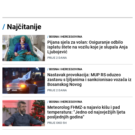
/
Najčitanije
/
BOSNA I HERCEGOVINA
Pijana sjela za volan: Osiguranje odbilo
isplatu štete na vozilu koje je slupala Anja
Ljubojević
PRIJE 2 DANA
/
BOSNA I HERCEGOVINA
Nastavak provokacija: MUP RS oduzeo
zastavu s ljiljanima i sankcionisao vozača iz
Bosanskog Novog
PRIJE 2 DANA
/
BOSNA I HERCEGOVINA
Meteorolog FHMZ-a najavio kišu i pad
temperatura: "Jedno od najsvježijih ljeta
posljednjih godina"
PRIJE OKO 5H