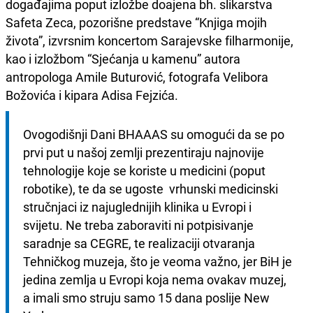
događajima poput izložbe doajena bh. slikarstva
Safeta Zeca, pozorišne predstave “Knjiga mojih
života”, izvrsnim koncertom Sarajevske filharmonije,
kao i izložbom “Sjećanja u kamenu” autora
antropologa Amile Buturović, fotografa Velibora
Božovića i kipara Adisa Fejzića.
Ovogodišnji Dani BHAAAS su omogući da se po 
prvi put u našoj zemlji prezentiraju najnovije 
tehnologije koje se koriste u medicini (poput 
robotike), te da se ugoste  vrhunski medicinski 
stručnjaci iz najuglednijih klinika u Evropi i 
svijetu. Ne treba zaboraviti ni potpisivanje 
saradnje sa CEGRE, te realizaciji otvaranja 
Tehničkog muzeja, što je veoma važno, jer BiH je 
jedina zemlja u Evropi koja nema ovakav muzej, 
a imali smo struju samo 15 dana poslije New 