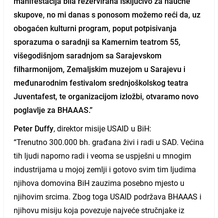
manifestacija bila rezervirana isključivo za naučne
skupove, no mi danas s ponosom možemo reći da, uz
obogaćen kulturni program, poput potpisivanja
sporazuma o saradnji sa Kamernim teatrom 55,
višegodišnjom saradnjom sa Sarajevskom
filharmonijom, Zemaljskim muzejom u Sarajevu i
međunarodnim festivalom srednjoškolskog teatra
Juventafest, te organizacijom izložbi, otvaramo novo
poglavlje za BHAAAS.”
Peter Duffy
, direktor misije USAID u BiH:
“Trenutno 300.000 bh. građana živi i radi u SAD. Većina
tih ljudi naporno radi i veoma se uspješni u mnogim
industrijama u mojoj zemlji i gotovo svim tim ljudima
njihova domovina BiH zauzima posebno mjesto u
njihovim srcima. Zbog toga USAID podržava BHAAAS i
njihovu misiju koja povezuje najveće stručnjake iz