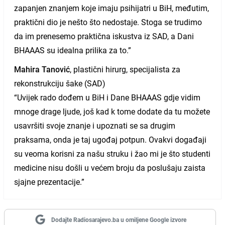
zapanjen znanjem koje imaju psihijatri u BiH, međutim,
praktični dio je nešto što nedostaje. Stoga se trudimo
da im prenesemo praktična iskustva iz SAD, a Dani
BHAAAS su idealna prilika za to.”
Mahira Tanović
, plastični hirurg, specijalista za
rekonstrukciju šake (SAD)
“Uvijek rado dođem u BiH i Dane BHAAAS gdje vidim
mnoge drage ljude, još kad k tome dodate da tu možete
usavršiti svoje znanje i upoznati se sa drugim
praksama, onda je taj ugođaj potpun. Ovakvi događaji
su veoma korisni za našu struku i žao mi je što studenti
medicine nisu došli u većem broju da poslušaju zaista
sjajne prezentacije.”
Dodajte Radiosarajevo.ba u omiljene Google izvore