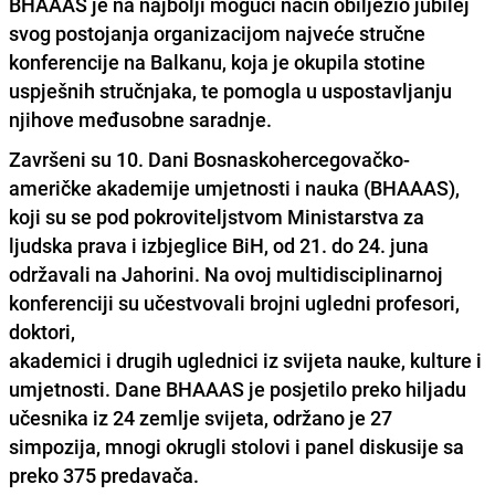
BHAAAS je na najbolji mogući način obilježio jubilej
svog postojanja organizacijom najveće stručne
konferencije na Balkanu, koja je okupila stotine
uspješnih stručnjaka, te pomogla u uspostavljanju
njihove međusobne saradnje.
Završeni su 10. Dani Bosnaskohercegovačko-
američke akademije umjetnosti i nauka (BHAAAS),
koji su se pod pokroviteljstvom Ministarstva za
ljudska prava i izbjeglice BiH, od 21. do 24. juna
održavali na Jahorini. Na ovoj multidisciplinarnoj
konferenciji su učestvovali brojni ugledni profesori,
doktori,
akademici i drugih uglednici iz svijeta nauke, kulture i
umjetnosti. Dane BHAAAS je posjetilo preko hiljadu
učesnika iz 24 zemlje svijeta, održano je 27
simpozija, mnogi okrugli stolovi i panel diskusije sa
preko 375 predavača.