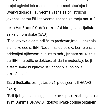
brojni ugledni internacionalni i domaći stručnjaci.
Ovakvi događaji su veoma važna za bh. stručnu
javnost i samu BiH, te veoma korisna za moju struku.”
Lejla Hadžikadić Gušić
, onkološki hirurg i specijalista
za karcinom dojke (SAD):
“Prisustvovala sam odličnim predavanjima i upoznala
sjajne kolege iz BiH. Nadam se da će ova konferencija
pridonijeti njihovom budućem radu, jer sam se uvjerila
da BiH ima odlične doktore, ali da im nedostaje bolji
sistem, kako bi njihova stručnost bila još bolje
iskorištena.”
Esad Boškailo
, psihijatar, bivši predsjednik BHAAAS
(SAD):
“Psihijatrija i psihologija su teme koje su zastupljene na
svim Danima BHAAAS i gotovo svake godine ostanem