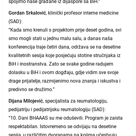
spojimo naše građane iz dijaspore sa BiH.”
Gordan Srkalović
, klinički profesor interne medicine
(SAD):
“Kada smo krenuli s projektom prije deset godina, svi
smo mogli stati u jednu malu salu, a danas naša
konferencija traje četiri dana, održava se na desetine
kvalitetnih sesija koje posjećuju stotine stručnjaka iz
BiH i inostranstva. Zato se svake godine radujem
dolasku u BiH i ovom dogđaju, gdje vidim sve svoje
drage prijatelje, razmijenimo nova znanja i iskustva i
predivno se družimo.”
Dijana Milojević
, specijalista za reumatologiju,
pedijatriju i pedijatrijsku reumatologiju (SAD):
“10. Dani BHAAAS su me oduševili. Program je zaista
respektabilan. Istovremeno se odvijaju na desetine
sesija, u različitim dvoranama na kojima učestvuju